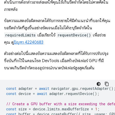
ดำเนินการดังกล่าวอาจส่งผลให้คุณใช้เกินขีดจำกัดโดยไม่คาดคิดใน
ภายหลัง
ข้อความแสดงข้อผิดพลาดได้รับการขยายให้มีคำแนะนำที่บอกให้คุณ
ขอขีดจำกัดที่สูงขึ้นอย่างชัดเจนเมื่อไม่ได้ระบุขีดจำกัดใน
requiredLimits
เมื่อเรียกใช้
requestDevice()
เพื่อช่วย
คุณ ดู
ปัญหา 42240683
ตัวอย่างต่อไปนี้แสดงข้อความแสดงข้อผิดพลาดที่ได้รับการปรับปรุง
ซึ่งบันทึกไว้ในคอนโซล DevTools เมื่อสร้างบัฟเฟอร์ GPU ที่มี
ขนาดเกินขีดจำกัดของอุปกรณ์ขนาดบัฟเฟอร์สูงสุดเริ่มต้น
const
adapter
=
await
navigator
.
gpu
.
requestAdapter
()
const
device
=
await
adapter
.
requestDevice
();
// Create a GPU buffer with a size exceeding the def
const
size
=
device
.
limits
.
maxBufferSize
+
1
;
const
buffer
=
device
.
createBuffer
({
size
,
usage
:
GP