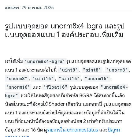
เผยแพร่: 29 มกราคม 2025
รูปแบบจุดยอด unorm8x4-bgra และรูป
แบบจุดยอดแบบ 1 องค์ประกอบเพิ่มเติม
เราได้เพิ่ม
"unorm8x4-bgra"
รูปแบบจุดยอดและรูปแบบจุดยอด
แบบ 1 องค์ประกอบต่อไปนี้
"uint8"
,
"sint8"
,
"unorm8"
,
"snorm8"
,
"uint16"
,
"sint16"
,
"unorm16"
,
"snorm16"
และ
"float16"
รูปแบบจุดยอด
"unorm8x4-
bgra"
ช่วยให้โหลดสีจุดยอดที่เข้ารหัส BGRA ได้สะดวกขึ้นเล็ก
น้อยในขณะที่ยังคงใช้ Shader เดียวกัน นอกจากนี้ รูปแบบจุดยอด
แบบ 1 องค์ประกอบยังช่วยให้คุณขอเฉพาะข้อมูลที่จำเป็นได้ ใน
ขณะที่ก่อนหน้านี้ต้องขอข้อมูลอย่างน้อย 2 เท่าสำหรับประเภท
ข้อมูล 8 และ 16 บิต ดู
รายการใน chromestatus
และ
ปัญหา