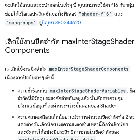
จะเลิกใช้งานและจะนำออกในเร็วๆ นี้ คุณสามารถใช้ค่า f16 กับกลุ่ม
ย่อยได้เมื่อแอปพลิเคชันขอทั้งฟีเจอร์
"shader-f16"
และ
"subgroups"
ดู
ปัญหา 380244620
เลิกใช้งานขีดจำกัด max
Inter
Stage
Shader
Components
เราเลิกใช้งานขีดจำกัด
maxInterStageShaderComponents
เนื่องจากปัจจัยต่างๆ ดังนี้
ความซ้ำซ้อนกับ
maxInterStageShaderVariables
: ขีด
จำกัดนี้มีวัตถุประสงค์คล้ายกันอยู่แล้ว นั่นคือการควบคุม
ปริมาณข้อมูลที่ส่งผ่านระหว่างขั้นตอนของ Shader
ความคลาดเคลื่อนเล็กน้อย: แม้ว่าการคำนวณขีดจํากัดทั้ง 2 จะ
แตกต่างกันเล็กน้อย แต่ความแตกต่างเหล่านี้ถือว่าเล็กน้อย
และจัดการได้อย่างมีประสิทธิภาพภายในขีดจํากัดของ
maxInterStageShaderVariables