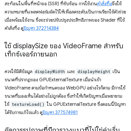
สะท้อนในพื้นที่หน้าจอ (SSR) ที่ซับซ้อน การใช้งาน
คำสั่งทิ้ง
จึงใช้
ความหมายที่แพลตฟอร์มจัดไว้ให้เพื่อลดระดับเป็นการเรียกใช้ตัวช่วย
เมื่อพร้อมใช้งาน ซึ่งจะช่วยปรับปรุงประสิทธิภาพของ Shader ที่ใช้
คำสั่งทิ้ง ดู
ปัญหา 372714384
ใช้ display
Size ของ Video
Frame สำหรับ
เท็กซ์เจอร์ภายนอก
ควรใช้มิติข้อมูล
displayWidth
และ
displayHeight
เป็น
ขนาดที่ปรากฏของ GPUExternalTexture เมื่อนำเข้า
VideoFrame ตามข้อกำหนดของ WebGPU อย่างไรก็ตาม มีการใช้
ขนาดที่มองเห็นได้อย่างไม่ถูกต้อง ซึ่งทำให้เกิดปัญหาเมื่อพยายาม
ใช้
textureLoad()
ใน GPUExternalTexture ซึ่งตอนนี้ปัญหา
ได้รับการแก้ไขแล้ว ดู
ปัญหา 377574981
จัดการรูปภาพที่มีการวางแนวที่ไม่ใช่ค่าเริ่ม