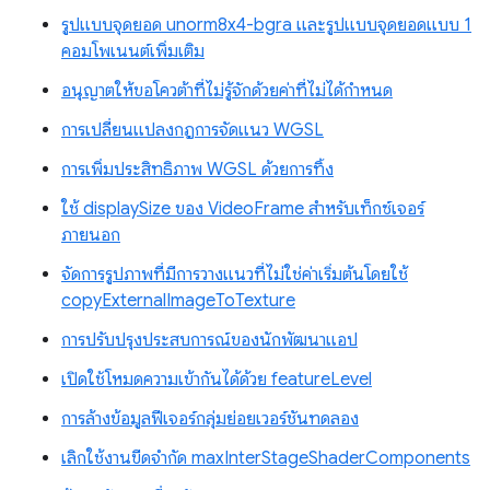
รูปแบบจุดยอด unorm8x4-bgra และรูปแบบจุดยอดแบบ 1
คอมโพเนนต์เพิ่มเติม
อนุญาตให้ขอโควต้าที่ไม่รู้จักด้วยค่าที่ไม่ได้กำหนด
การเปลี่ยนแปลงกฎการจัดแนว WGSL
การเพิ่มประสิทธิภาพ WGSL ด้วยการทิ้ง
ใช้ displaySize ของ VideoFrame สำหรับเท็กซ์เจอร์
ภายนอก
จัดการรูปภาพที่มีการวางแนวที่ไม่ใช่ค่าเริ่มต้นโดยใช้
copyExternalImageToTexture
การปรับปรุงประสบการณ์ของนักพัฒนาแอป
เปิดใช้โหมดความเข้ากันได้ด้วย featureLevel
การล้างข้อมูลฟีเจอร์กลุ่มย่อยเวอร์ชันทดลอง
เลิกใช้งานขีดจำกัด maxInterStageShaderComponents