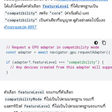
ได้แล้วโดยตั้งค่าตัวเลือก
featureLevel
ที่ได้มาตรฐานเป็น
"compatibility"
สตริง
"core"
(ค่าเริ่มต้น) และ
"compatibility"
เป็นค่าเดียวที่อนุญาต ดูตัวอย่างต่อไปนี้และ
คำขอรวมสเปค 4897
// Request a GPU adapter in compatibility mode
const
adapter
=
await
navigator
.
gpu
.
requestAdapter
({
if
(
adapter
?
.
featureLevel
===
"compatibility"
)
{
// Any devices created from this adapter will supp
}
ตัวเลือก
featureLevel
จะแทนที่ตัวเลือก
compatibilityMode
ที่ไม่เป็นไปตามมาตรฐาน ขณะที่
แอตทริบิวต์
featureLevel
ที่ไม่เป็นไปตามมาตรฐานจะแทนที่