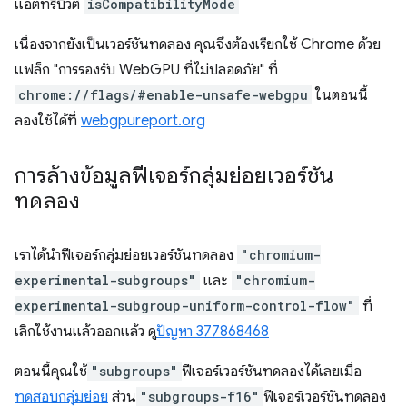
แอตทริบิวต์
isCompatibilityMode
เนื่องจากยังเป็นเวอร์ชันทดลอง คุณจึงต้องเรียกใช้ Chrome ด้วย
แฟล็ก "การรองรับ WebGPU ที่ไม่ปลอดภัย" ที่
chrome://flags/#enable-unsafe-webgpu
ในตอนนี้
ลองใช้ได้ที่
webgpureport.org
การล้างข้อมูลฟีเจอร์กลุ่มย่อยเวอร์ชัน
ทดลอง
เราได้นำฟีเจอร์กลุ่มย่อยเวอร์ชันทดลอง
"chromium-
experimental-subgroups"
และ
"chromium-
experimental-subgroup-uniform-control-flow"
ที่
เลิกใช้งานแล้วออกแล้ว ดู
ปัญหา 377868468
ตอนนี้คุณใช้
"subgroups"
ฟีเจอร์เวอร์ชันทดลองได้เลยเมื่อ
ทดสอบกลุ่มย่อย
ส่วน
"subgroups-f16"
ฟีเจอร์เวอร์ชันทดลอง