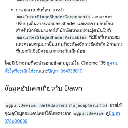
การลดความซับซ้อน: การนำ
maxInterStageShaderComponents
ออกจะช่วย
ปรับปรุงอินเทอร์เฟซของ Shader และลดความซับซ้อน
สำหรับนักพัฒนาแอปได้ นักพัฒนาแอปจะมุ่งเน้นไปที่
maxInterStageShaderVariables
ที่มีชื่อที่เหมาะสม
และครอบคลุมมากขึ้นแทนที่จะต้องจัดการขีดจำกัด 2 รายการ
ที่แยกกันซึ่งมีความแตกต่างกันเล็กน้อย
โดยมีเป้าหมายที่จะนำออกอย่างสมบูรณ์ใน Chrome 135 ดู
ความ
ตั้งใจที่จะเลิกใช้งาน
และ
ปัญหา 364338810
ข้อมูลอัปเดตเกี่ยวกับ Dawn
wgpu::Device::GetAdapterInfo(adapterInfo)
ช่วยให้
คุณดูข้อมูลอะแดปเตอร์ได้โดยตรงจาก
wgpu::Device
ดู
ปัญหา
376600838