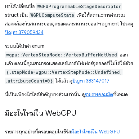
เราได้เปลี่ยนชื่อ
WGPUProgrammableStageDescriptor
struct เป็น
WGPUComputeState
เพื่อให้สถานะการคำนวณ
สอดคล้องกับสถานะของจุดยอดและสถานะของ Fragment โปรดดู
ปัญหา 379059434
ระบบได้นำค่า enum
wgpu::VertexStepMode::VertexBufferNotUsed
ออก
แล้ว ตอนนี้คุณสามารถแสดงเลย์เอาต์บัฟเฟอร์จุดยอดที่ไม่ได้ใช้ด้วย
{.stepMode=wgpu::VertexStepMode::Undefined,
.attributeCount=0}
ได้แล้ว ดู
ปัญหา 383147017
นี่เป็นเพียงไฮไลต์สำคัญบางส่วนเท่านั้น ดู
รายการคอมมิต
ทั้งหมด
มีอะไรใหม่ใน Web
GPU
รายการทุกอย่างที่ครอบคลุมในซีรีส์
มีอะไรใหม่ใน WebGPU