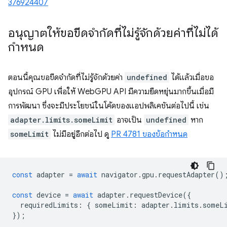
376924407
อนุญาตให้ขอขีดจำกัดที่ไม่รู้จักด้วยค่าที่ไม่ได้
กำหนด
ตอนนี้คุณขอขีดจำกัดที่ไม่รู้จักด้วยค่า
undefined
ได้แล้วเมื่อขอ
อุปกรณ์ GPU เพื่อให้ WebGPU API มีความยืดหยุ่นมากขึ้นเมื่อมี
การพัฒนา ซึ่งจะมีประโยชน์ในโค้ดของแอปพลิเคชันต่อไปนี้ เช่น
adapter.limits.someLimit
อาจเป็น
undefined
หาก
someLimit
ไม่มีอยู่อีกต่อไป ดู
PR 4781 ของข้อกำหนด
const
adapter
=
await
navigator
.
gpu
.
requestAdapter
()
const
device
=
await
adapter
.
requestDevice
({
requiredLimits
:
{
someLimit
:
adapter
.
limits
.
someL
});