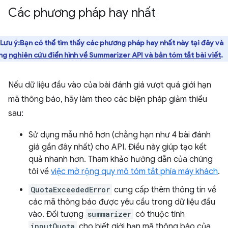
Các phương pháp hay nhất
Lưu ý:Bạn có thể tìm thấy các phương pháp hay nhất này tại đây và
ong
nghiên cứu điển hình về Summarizer API và bản tóm tắt bài viết
.
Nếu dữ liệu đầu vào của bài đánh giá vượt quá giới hạn
mã thông báo, hãy làm theo các biện pháp giảm thiểu
sau:
Sử dụng mẫu nhỏ hơn (chẳng hạn như 4 bài đánh
giá gần đây nhất) cho API. Điều này giúp tạo kết
quả nhanh hơn. Tham khảo hướng dẫn của chúng
tôi về
việc mở rộng quy mô tóm tắt phía máy khách
.
QuotaExceededError
cung cấp thêm thông tin về
các mã thông báo được yêu cầu trong dữ liệu đầu
vào. Đối tượng
summarizer
có thuộc tính
inputQuota
cho biết giới hạn mã thông báo của