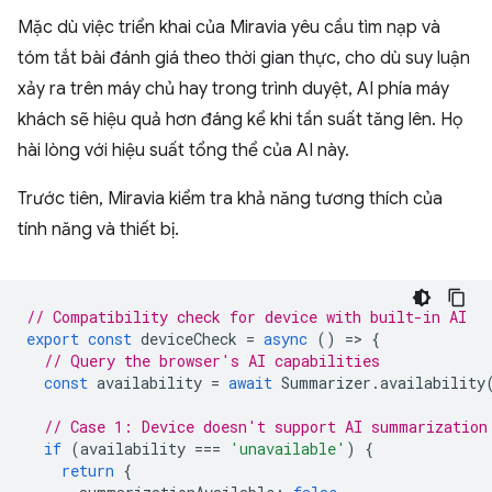
Mặc dù việc triển khai của Miravia yêu cầu tìm nạp và
tóm tắt bài đánh giá theo thời gian thực, cho dù suy luận
xảy ra trên máy chủ hay trong trình duyệt, AI phía máy
khách sẽ hiệu quả hơn đáng kể khi tần suất tăng lên. Họ
hài lòng với hiệu suất tổng thể của AI này.
Trước tiên, Miravia kiểm tra khả năng tương thích của
tính năng và thiết bị.
// Compatibility check for device with built-in AI
export
const
deviceCheck
=
async
()
=
>
{
// Query the browser's AI capabilities
const
availability
=
await
Summarizer
.
availability
// Case 1: Device doesn't support AI summarization
if
(
availability
===
'unavailable'
)
{
return
{