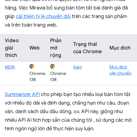
hàng. Việc Miravia bổ sung bản tóm tắt bài đánh giá đã
giúp
cải thiện tỷ lệ chuyển đổi
trên các trang sản phẩm
và trên toàn trang web.
Video
Phần
Trạng thái
giải
Web
mở
Mục đích
của Chrome
thích
rộng
MDN
Xem
Mục đích
vận chuyển
Chrome
Chrome
138
138
Summarizer API
cho phép bạn tạo nhiều loại bản tóm tắt
với nhiều độ dài và định dạng, chẳng hạn như câu, đoạn
văn, danh sách dấu đầu dòng, v.v. API này, giống như
nhiều API AI tích hợp sẵn của chúng tôi
, sử dụng các mô
hình ngôn ngữ lớn để thực hiện suy luận.