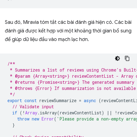
Sau đó, Miravia tóm tắt các bài đánh giá hiện có. Các bài
đánh giá được kết hợp với một khoảng thời gian bổ sung
để giúp dữ liệu đầu vào mạch lạc hơn.
/**
 * Summarizes a list of reviews using Chrome's Built
 * @param {Array<string>} reviewContentList - Array 
 * @returns {Promise<string>} The generated summary 
 * @throws {Error} If summarization is not available
 */
export
const
reviewSummarize
=
async
(
reviewContentL
// Validate input
if
(
!
Array
.
isArray
(
reviewContentList
)
||
!
reviewC
throw
new
Error
(
'Please provide a non-empty arra
}