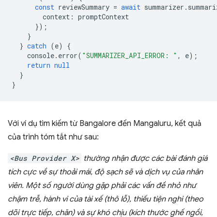
const
reviewSummary
=
await
summarizer
.
summari
context
:
promptContext
});
}
}
catch
(
e
)
{
console
.
error
(
"SUMMARIZER_API_ERROR: "
,
e
);
return
null
}
}
Với ví dụ tìm kiếm từ Bangalore đến Mangaluru, kết quả
của trình tóm tắt như sau:
<Bus Provider X>
thường nhận được các bài đánh giá
tích cực về sự thoải mái, độ sạch sẽ và dịch vụ của nhân
viên. Một số người dùng gặp phải các vấn đề nhỏ như
chậm trễ, hành vi của tài xế (thô lỗ), thiếu tiện nghi (theo
dõi trực tiếp, chăn) và sự khó chịu (kích thước ghế ngồi,