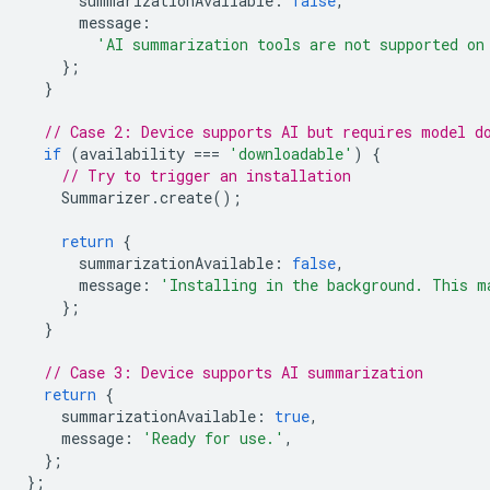
summarizationAvailable
:
false
,
message
:
'AI summarization tools are not supported on
};
}
// Case 2: Device supports AI but requires model d
if
(
availability
===
'downloadable'
)
{
// Try to trigger an installation
Summarizer
.
create
();
return
{
summarizationAvailable
:
false
,
message
:
'Installing in the background. This m
};
}
// Case 3: Device supports AI summarization
return
{
summarizationAvailable
:
true
,
message
:
'Ready for use.'
,
};
};