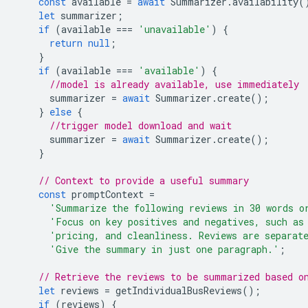
const
available
=
await
Summarizer
.
availability
(
let
summarizer
;
if
(
available
===
'unavailable'
)
{
return
null
;
}
if
(
available
===
'available'
)
{
//model is already available, use immediately
summarizer
=
await
Summarizer
.
create
();
}
else
{
//trigger model download and wait
summarizer
=
await
Summarizer
.
create
();
}
// Context to provide a useful summary
const
promptContext
=
'Summarize the following reviews in 30 words o
'Focus on key positives and negatives, such as
'pricing, and cleanliness. Reviews are separat
'Give the summary in just one paragraph.'
;
// Retrieve the reviews to be summarized based o
let
reviews
=
getIndividualBusReviews
();
if
(
reviews
)
{