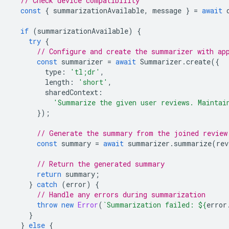
// Check device compatibility
const
{
summarizationAvailable
,
message
}
=
await
if
(
summarizationAvailable
)
{
try
{
// Configure and create the summarizer with ap
const
summarizer
=
await
Summarizer
.
create
({
type
:
'tl;dr'
,
length
:
'short'
,
sharedContext
:
'Summarize the given user reviews. Maintai
});
// Generate the summary from the joined review
const
summary
=
await
summarizer
.
summarize
(
rev
// Return the generated summary
return
summary
;
}
catch
(
error
)
{
// Handle any errors during summarization
throw
new
Error
(
`Summarization failed: 
${
error
}
}
else
{