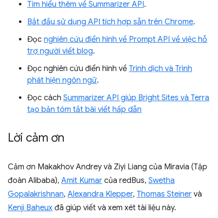
Tìm hiểu thêm về Summarizer API
.
Bắt đầu sử dụng API tích hợp sẵn trên Chrome
.
Đọc
nghiên cứu điển hình về Prompt API về việc hỗ
trợ người viết blog
.
Đọc nghiên cứu điển hình về
Trình dịch và Trình
phát hiện ngôn ngữ
.
Đọc cách
Summarizer API giúp Bright Sites và Terra
tạo bản tóm tắt bài viết hấp dẫn
Lời cảm ơn
Cảm ơn Makakhov Andrey và Ziyi Liang của Miravia (Tập
đoàn Alibaba),
Amit Kumar
của redBus,
Swetha
Gopalakrishnan
,
Alexandra Klepper
,
Thomas Steiner
và
Kenji Baheux
đã giúp viết và xem xét tài liệu này.