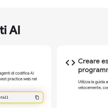
i AI
code
Creare es
program
genti di codifica AI
 best practice web nel
Utilizza la guida
velocemente, con
stall