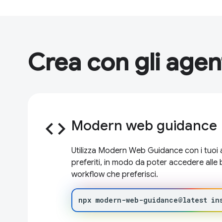
Crea con gli agent
code
Modern web guidance
Utilizza Modern Web Guidance con i tuoi a
preferiti, in modo da poter accedere alle
workflow che preferisci.
npx
modern-web-guidance@latest
in