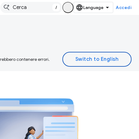
/
Accedi
otrebbero contenere errori.