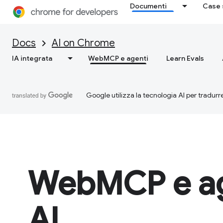
Documenti
Case 
Docs
AI on Chrome
IA integrata
WebMCP e agenti
Learn Evals
Google utilizza la tecnologia AI per tradurre
WebMCP e ag
AI