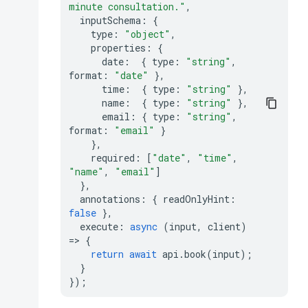
minute consultation."
,
inputSchema
:
{
type
:
"object"
,
properties
:
{
date
:
{
type
:
"string"
,
format
:
"date"
},
time
:
{
type
:
"string"
},
name
:
{
type
:
"string"
},
email
:
{
type
:
"string"
,
format
:
"email"
}
},
required
:
[
"date"
,
"time"
,
"name"
,
"email"
]
},
annotations
:
{
readOnlyHint
:
false
},
execute
:
async
(
input
,
client
)
=>
{
return
await
api
.
book
(
input
);
}
});