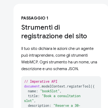
PASSAGGIO 1
Strumenti di
registrazione del sito
Il tuo sito dichiara le azioni che un agente
può intraprendere, come gli strumenti
WebMCP. Ogni strumento ha un nome, una
descrizione e uno schema JSON.
// Imperative API
document
.
modelContext
.
registerTool
({
name
:
"bookSlot"
,
title
:
"Book a consultation 
slot"
,
description
:
"Reserve a 30-