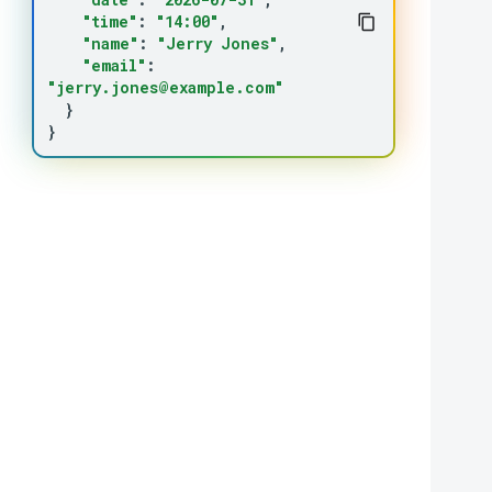
"time"
:
"14:00"
"name"
:
"Jerry Jones"
"email"
:
"jerry.jones@example.com"
}
}