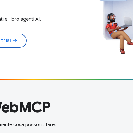
i e i loro agenti AI.
 trial
arrow_forward
 WebMCP
ttamente cosa possono fare.