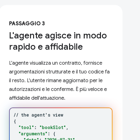
PASSAGGIO 3
L'agente agisce in modo
rapido e affidabile
L'agente visualizza un contratto, fornisce
argomentazioni strutturate e il tuo codice fa
il resto. L'utente rimane aggiornato per le
autorizzazioni e le conferme. È più veloce e
affidabile dell'attuazione.
//
the
agent
'
s
{
"tool"
:
"bookSlot"
"arguments"
:
{
"date"
:
"2026-07-31"