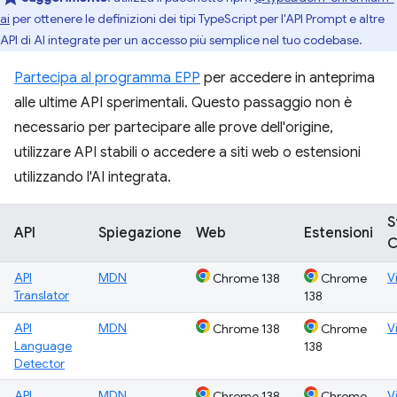
ai
per ottenere le definizioni dei tipi TypeScript per l'API Prompt e altre
API di AI integrate per un accesso più semplice nel tuo codebase.
Partecipa al programma EPP
per accedere in anteprima
alle ultime API sperimentali. Questo passaggio non è
necessario per partecipare alle prove dell'origine,
utilizzare API stabili o accedere a siti web o estensioni
utilizzando l'AI integrata.
S
API
Spiegazione
Web
Estensioni
C
API
MDN
V
Chrome 138
Chrome
Translator
138
API
MDN
V
Chrome 138
Chrome
Language
138
Detector
API
MDN
V
Chrome 138
Chrome