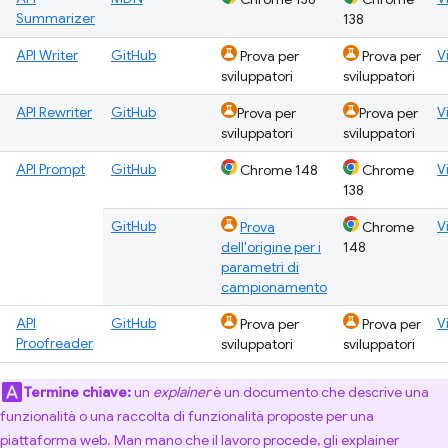
Summarizer
138
API Writer
GitHub
V
Prova per
Prova per
sviluppatori
sviluppatori
API Rewriter
GitHub
V
Prova per
Prova per
sviluppatori
sviluppatori
API Prompt
GitHub
V
Chrome 148
Chrome
138
GitHub
V
Prova
Chrome
dell'origine per i
148
parametri di
campionamento
API
GitHub
V
Prova per
Prova per
Proofreader
sviluppatori
sviluppatori
Termine chiave:
un
explainer
è un documento che descrive una
funzionalità o una raccolta di funzionalità proposte per una
piattaforma web. Man mano che il lavoro procede, gli explainer