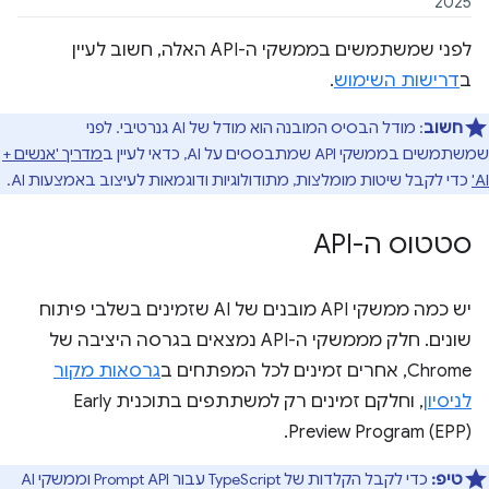
2025
לפני שמשתמשים בממשקי ה-API האלה, חשוב לעיין
ב
דרישות השימוש
.
חשוב
: מודל הבסיס המובנה הוא מודל של AI גנרטיבי. לפני
שמשתמשים בממשקי API שמתבססים על AI, כדאי לעיין ב
מדריך 'אנשים +
AI'
כדי לקבל שיטות מומלצות, מתודולוגיות ודוגמאות לעיצוב באמצעות AI.
סטטוס ה-API
יש כמה ממשקי API מובנים של AI שזמינים בשלבי פיתוח
שונים. חלק מממשקי ה-API נמצאים בגרסה היציבה של
Chrome, אחרים זמינים לכל המפתחים ב
גרסאות מקור
לניסיון
, וחלקם זמינים רק למשתתפים בתוכנית Early
Preview Program (EPP).
טיפ:
כדי לקבל הקלדות של TypeScript עבור Prompt API וממשקי AI