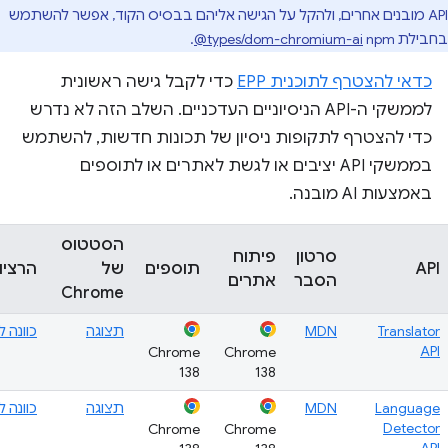
API מובנים אחרים, ולהקל על הגישה אליהם בבסיס הקוד, אפשר להשתמש
בחבילת npm‏
‎@types/dom-chromium-ai
.
כדאי להצטרף לתוכנית EPP
כדי לקבל גישה ראשונית
לממשקי ה-API הניסיוניים העדכניים. השלב הזה לא נדרש
כדי להצטרף לתקופות ניסיון של תכונות חדשות, להשתמש
בממשקי API יציבים או לגשת לאתרים או לתוספים
באמצעות AI מובנה.
הסטטוס
סרטון
פיתוח
API
תוספים
של
הרציו
הסבר
אתרים
Chrome
Translator
MDN
תצוגה
כוונה 
API
Chrome
Chrome
138
138
Language
MDN
תצוגה
כוונה 
Detector
Chrome
Chrome