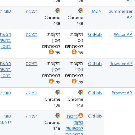
API
138
138
Summarizer
MDN
תצוגה
כוונה 
API
Chrome
Chrome
138
138
Writer API
GitHub
תקופת
תקופת
תצוגה
הבעת ע
ניסיון
ניסיון
בהשת
למפתחים
למפתחים
בניסוי
של
של
Rewriter API
GitHub
תקופת
תקופת
תצוגה
הבעת ע
ניסיון
ניסיון
בהשת
למפתחים
למפתחים
בניסוי
של
של
Prompt API
GitHub
תצוגה
כוונה 
Chrome
Chrome
138
148
GitHub
תצוגה
כוונה
גרסת
להתנס
מקור
Chrome
לניסיון של
148
פרמטרים