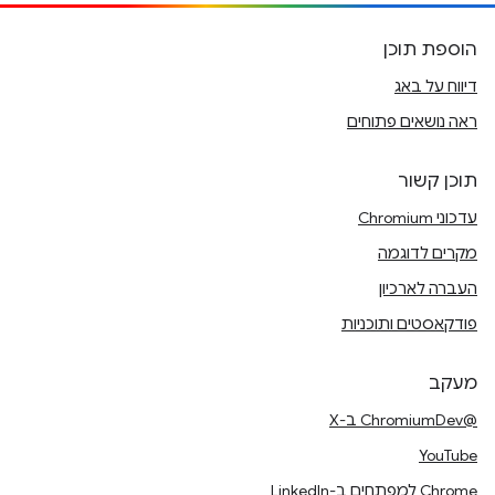
הוספת תוכן
דיווח על באג
ראה נושאים פתוחים
תוכן קשור
עדכוני Chromium
מקרים לדוגמה
העברה לארכיון
פודקאסטים ותוכניות
מעקב
@ChromiumDev ב-X
YouTube
Chrome למפתחים ב-LinkedIn