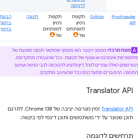
לדגימה
Proofreader
GitHub
תקופת
תקופת
תצוגה
הבעת ע
API
ניסיון
ניסיון
בהשת
למפתחים
למפתחים
בניסוי
של
של
מונח מרכזי:
מסמך הסבר
הוא מסמך שמתאר תכונה מוצעת של
פלטפורמת אינטרנט או אוסף של תכונות. ככל שהעבודה מתקדמת,
הסרטונים האלה עוזרים לנהל דיון ולהגיע להסכמה לגבי הגישה ועיצוב
התכונה. ההסברים מתעדכנים ככל שהעיצוב מתקדם.
Translator API
Translator API
זמין מגרסה יציבה של Chrome 138. לתרגם
תוכן שנוצר על ידי משתמשים ותוכן דינמי לפי בקשה.
תרחישים לדוגמה