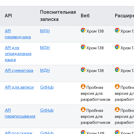
Пояснительная
API
Веб
Расшир
записка
API
МДН
Хром 138
Хром 1
переводчика
API для
МДН
Хром 138
Хром 1
определения
языка
API сумматора
МДН
Хром 138
Хром 1
API для записи
GitHub
Пробная
Пробн
версия для
версия д
разработчиков
разработ
API
GitHub
Пробная
Пробн
переписывания
версия для
версия д
разработчиков
разработ
API подсказок
GitHub
Хром 148
Хром 1