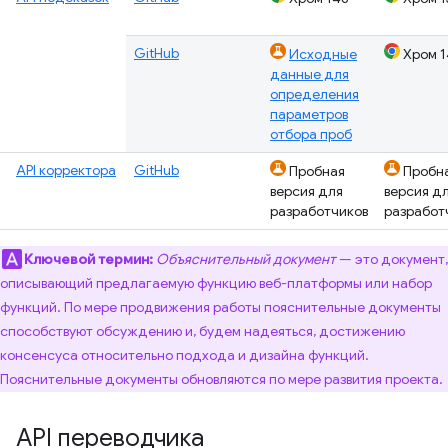
GitHub
Исходные
Хром 1
данные для
определения
параметров
отбора проб
API корректора
GitHub
Пробная
Пробн
версия для
версия д
разработчиков
разработ
Ключевой термин:
Объяснительный документ
— это документ,
описывающий предлагаемую функцию веб-платформы или набор
функций. По мере продвижения работы пояснительные документы
способствуют обсуждению и, будем надеяться, достижению
консенсуса относительно подхода и дизайна функций.
Пояснительные документы обновляются по мере развития проекта.
API переводчика