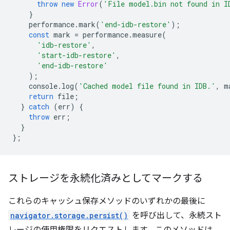
throw
new
Error
(
'File model.bin not found in I
}
performance
.
mark
(
'end-idb-restore'
);
const
mark
=
performance
.
measure
(
'idb-restore'
,
'start-idb-restore'
,
'end-idb-restore'
);
console
.
log
(
'Cached model file found in IDB.'
,
m
return
file
;
}
catch
(
err
)
{
throw
err
;
}
};
ストレージを永続化済みとしてマークする
これらのキャッシュ保存メソッドのいずれかの最後に
navigator.storage.persist()
を呼び出して、永続スト