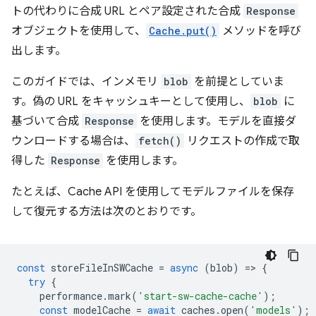
トの代わりに合成 URL とペア設定された合成
Response
オブジェクトを使用して、
Cache.put()
メソッドを呼び
出します。
このガイドでは、インメモリ
blob
を前提としていま
す。偽の URL をキャッシュキーとして使用し、
blob
に
基づいて合成
Response
を使用します。モデルを直接ダ
ウンロードする場合は、
fetch()
リクエストの作成で取
得した
Response
を使用します。
たとえば、Cache API を使用してモデルファイルを保存
して復元する方法は次のとおりです。
const
storeFileInSWCache
=
async
(
blob
)
=
>
{
try
{
performance
.
mark
(
'start-sw-cache-cache'
);
const
modelCache
=
await
caches
.
open
(
'models'
);