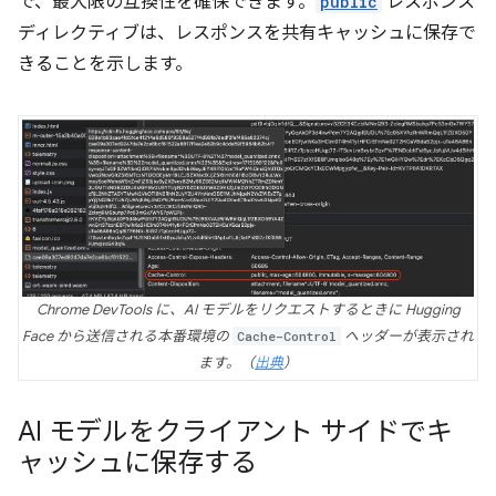
で、最大限の互換性を確保できます。
public
レスポンス
ディレクティブは、レスポンスを共有キャッシュに保存で
きることを示します。
Chrome DevTools に、AI モデルをリクエストするときに Hugging
Face から送信される本番環境の
Cache-Control
ヘッダーが表示され
ます。（
出典
）
AI モデルをクライアント サイドでキ
ャッシュに保存する