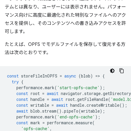
テムとは異なり、ユーザーには表示されません。パフォー
マンス向けに高度に最適化された特別なファイルへのアク
セスを提供し、そのコンテンツへの書き込みアクセスを許
可します。
たとえば、OPFS でモデルファイルを保存して復元する方
法は次のとおりです。
const
storeFileInOPFS
=
async
(
blob
)
=
>
{
try
{
performance
.
mark
(
'start-opfs-cache'
);
const
root
=
await
navigator
.
storage
.
getDirectory
const
handle
=
await
root
.
getFileHandle
(
'model.b
const
writable
=
await
handle
.
createWritable
();
await
blob
.
stream
().
pipeTo
(
writable
);
performance
.
mark
(
'end-opfs-cache'
);
const
mark
=
performance
.
measure
(
'opfs-cache'
,