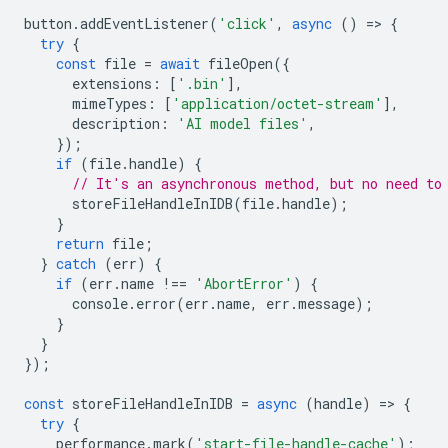
button
.
addEventListener
(
'click'
,
async
()
=
>
{
try
{
const
file
=
await
fileOpen
({
extensions
:
[
'.bin'
],
mimeTypes
:
[
'application/octet-stream'
],
description
:
'AI model files'
,
});
if
(
file
.
handle
)
{
// It's an asynchronous method, but no need to
storeFileHandleInIDB
(
file
.
handle
);
}
return
file
;
}
catch
(
err
)
{
if
(
err
.
name
!==
'AbortError'
)
{
console
.
error
(
err
.
name
,
err
.
message
);
}
}
});
const
storeFileHandleInIDB
=
async
(
handle
)
=
>
{
try
{
performance
.
mark
(
'start-file-handle-cache'
);