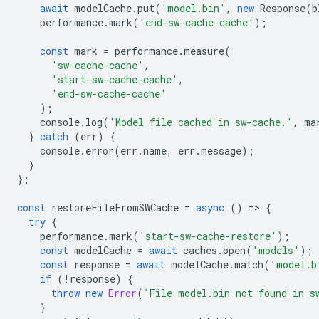
await
modelCache
.
put
(
'model.bin'
,
new
Response
(
b
performance
.
mark
(
'end-sw-cache-cache'
);
const
mark
=
performance
.
measure
(
'sw-cache-cache'
,
'start-sw-cache-cache'
,
'end-sw-cache-cache'
);
console
.
log
(
'Model file cached in sw-cache.'
,
ma
}
catch
(
err
)
{
console
.
error
(
err
.
name
,
err
.
message
);
}
};
const
restoreFileFromSWCache
=
async
()
=
>
{
try
{
performance
.
mark
(
'start-sw-cache-restore'
);
const
modelCache
=
await
caches
.
open
(
'models'
);
const
response
=
await
modelCache
.
match
(
'model.b
if
(
!
response
)
{
throw
new
Error
(
`File model.bin not found in s
}