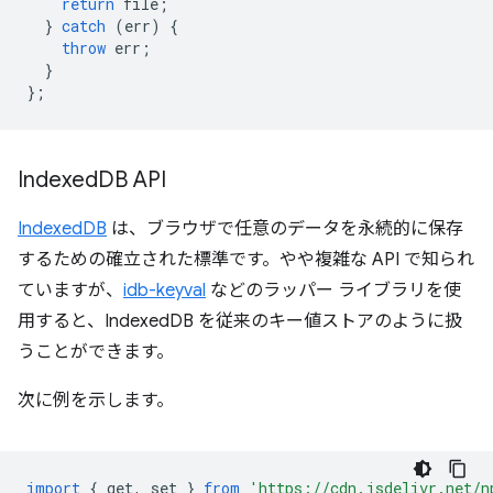
return
file
;
}
catch
(
err
)
{
throw
err
;
}
};
Indexed
DB API
IndexedDB
は、ブラウザで任意のデータを永続的に保存
するための確立された標準です。やや複雑な API で知られ
ていますが、
idb-keyval
などのラッパー ライブラリを使
用すると、IndexedDB を従来のキー値ストアのように扱
うことができます。
次に例を示します。
import
{
get
,
set
}
from
'https://cdn.jsdelivr.net/n