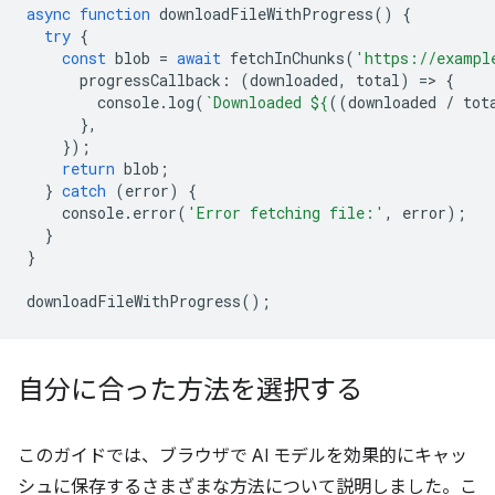
async
function
downloadFileWithProgress
()
{
try
{
const
blob
=
await
fetchInChunks
(
'https://exampl
progressCallback
:
(
downloaded
,
total
)
=
>
{
console
.
log
(
`Downloaded 
${
((
downloaded
/
tot
},
});
return
blob
;
}
catch
(
error
)
{
console
.
error
(
'Error fetching file:'
,
error
);
}
}
downloadFileWithProgress
();
自分に合った方法を選択する
このガイドでは、ブラウザで AI モデルを効果的にキャッ
シュに保存するさまざまな方法について説明しました。こ