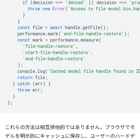
if
(
decision
===
'denied'
||
decision
===
'pro
throw
new
Error
(
'Access to file model.bin.ha
}
}
const
file
=
await
handle
.
getFile
();
performance
.
mark
(
'end-file-handle-restore'
);
const
mark
=
performance
.
measure
(
'file-handle-restore'
,
'start-file-handle-restore'
,
'end-file-handle-restore'
);
console
.
log
(
'Cached model file handle found in I
return
file
;
}
catch
(
err
)
{
throw
err
;
}
};
これらの方法は相互排他的ではありません。ブラウザでモ
デルを明示的にキャッシュに保存し、ユーザーのハードデ