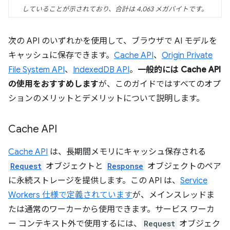
していることが示されており、合計は 4,063 メガバイトです。
次の API のいずれかを使用して、ブラウザで AI モデルを
キャッシュに保存できます。
Cache API
、
Origin Private
File System API
、
IndexedDB API
。
一般的には Cache API
の使用をおすすめします
が、このガイドではすべてのオプ
ションのメリットとデメリットについて説明します。
Cache API
Cache API
は、長期間メモリにキャッシュ保存される
Request
オブジェクトと
Response
オブジェクトのペア
に永続ストレージを提供します。この API は、
Service
Workers 仕様で定義されています
が、メインスレッドま
たは通常のワーカーから使用できます。サービス ワーカ
ー コンテキスト外で使用するには、
Request
オブジェク