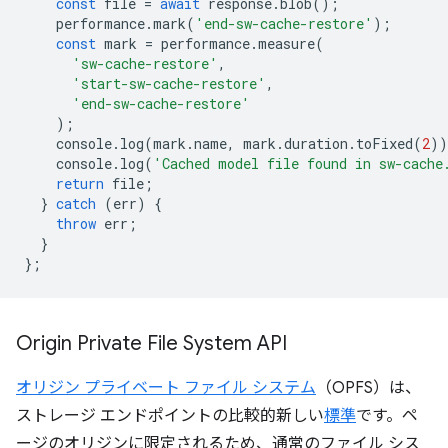
const
file
=
await
response
.
blob
();
performance
.
mark
(
'end-sw-cache-restore'
);
const
mark
=
performance
.
measure
(
'sw-cache-restore'
,
'start-sw-cache-restore'
,
'end-sw-cache-restore'
);
console
.
log
(
mark
.
name
,
mark
.
duration
.
toFixed
(
2
))
console
.
log
(
'Cached model file found in sw-cache
return
file
;
}
catch
(
err
)
{
throw
err
;
}
};
Origin Private File System API
オリジン プライベート ファイル システム
（OPFS）は、
ストレージ エンドポイントの比較的新しい
標準
です。ペ
ージのオリジンに限定されるため、通常のファイル シス