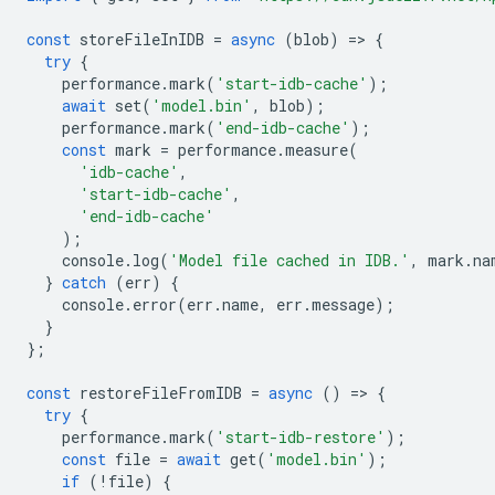
const
storeFileInIDB
=
async
(
blob
)
=
>
{
try
{
performance
.
mark
(
'start-idb-cache'
);
await
set
(
'model.bin'
,
blob
);
performance
.
mark
(
'end-idb-cache'
);
const
mark
=
performance
.
measure
(
'idb-cache'
,
'start-idb-cache'
,
'end-idb-cache'
);
console
.
log
(
'Model file cached in IDB.'
,
mark
.
na
}
catch
(
err
)
{
console
.
error
(
err
.
name
,
err
.
message
);
}
};
const
restoreFileFromIDB
=
async
()
=
>
{
try
{
performance
.
mark
(
'start-idb-restore'
);
const
file
=
await
get
(
'model.bin'
);
if
(
!
file
)
{