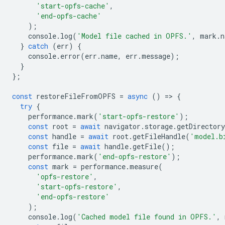
'start-opfs-cache'
,
'end-opfs-cache'
);
console
.
log
(
'Model file cached in OPFS.'
,
mark
.
n
}
catch
(
err
)
{
console
.
error
(
err
.
name
,
err
.
message
);
}
};
const
restoreFileFromOPFS
=
async
()
=
>
{
try
{
performance
.
mark
(
'start-opfs-restore'
);
const
root
=
await
navigator
.
storage
.
getDirectory
const
handle
=
await
root
.
getFileHandle
(
'model.b
const
file
=
await
handle
.
getFile
();
performance
.
mark
(
'end-opfs-restore'
);
const
mark
=
performance
.
measure
(
'opfs-restore'
,
'start-opfs-restore'
,
'end-opfs-restore'
);
console
.
log
(
'Cached model file found in OPFS.'
,