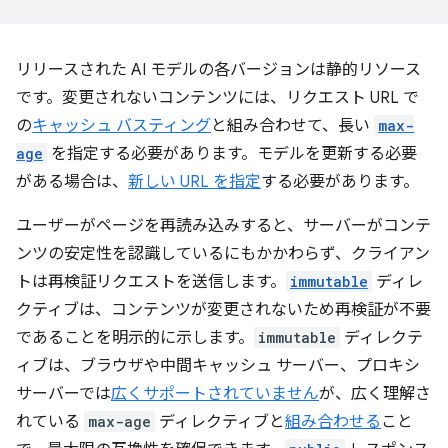
リリースされた AI モデルの各バージョンは静的リソース
です。変更されないコンテンツには、リクエスト URL で
の
キャッシュ バスティング
と組み合わせて、長い
max-
age
を指定する必要があります。モデルを更新する必要
がある場合は、
新しい URL を指定
する必要があります。
ユーザーがページを再読み込みすると、サーバーがコンテ
ンツの安定性を認識しているにもかかわらず、クライアン
トは再検証リクエストを送信します。
immutable
ディレ
クティブは、コンテンツが変更されないため再検証が不要
であることを明示的に示します。
immutable
ディレクテ
ィブは、ブラウザや中間キャッシュ サーバー、プロキシ
サーバーでは
広くサポートされていません
が、広く理解さ
れている
max-age
ディレクティブと
組み合わせる
こと