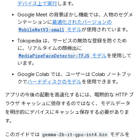
デバイス上で実行
します。
Google Meet の背景ぼかし機能では、人物のセグメ
ンテーションに
最適化されたバージョンの
MobileNetV3-small
モデル
が使用されています。
Tokopedia は、サービスの無効な登録を防ぐため
に、リアルタイムの顔検出に
MediaPipeFaceDetector-TFJS
モデル
を使用して
います。
Google Colab では、ユーザーは Colab ノートブッ
クで
ハードディスクのモデル
を使用できます。
アプリの今後の起動を高速化するには、暗黙的な HTTP ブ
ラウザ キャッシュに依存するのではなく、モデルデータ
を明示的にデバイスにキャッシュ保存する必要がありま
す。
このガイドでは
gemma-2b-it-gpu-int4.bin
モデルを