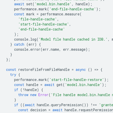
await
set
(
'model.bin.handle'
,
handle
);
performance
.
mark
(
'end-file-handle-cache'
);
const
mark
=
performance
.
measure
(
'file-handle-cache'
,
'start-file-handle-cache'
,
'end-file-handle-cache'
);
console
.
log
(
'Model file handle cached in IDB.'
,
}
catch
(
err
)
{
console
.
error
(
err
.
name
,
err
.
message
);
}
};
const
restoreFileFromFileHandle
=
async
()
=
>
{
try
{
performance
.
mark
(
'start-file-handle-restore'
);
const
handle
=
await
get
(
'model.bin.handle'
);
if
(
!
handle
)
{
throw
new
Error
(
'File handle model.bin.handle 
}
if
((
await
handle
.
queryPermission
())
!==
'grant
const
decision
=
await
handle
.
requestPermissio