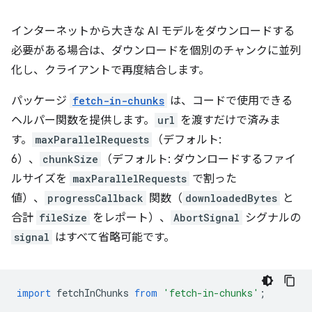
インターネットから大きな AI モデルをダウンロードする
必要がある場合は、ダウンロードを個別のチャンクに並列
化し、クライアントで再度結合します。
パッケージ
fetch-in-chunks
は、コードで使用できる
ヘルパー関数を提供します。
url
を渡すだけで済みま
す。
maxParallelRequests
（デフォルト:
6）、
chunkSize
（デフォルト: ダウンロードするファイ
ルサイズを
maxParallelRequests
で割った
値）、
progressCallback
関数（
downloadedBytes
と
合計
fileSize
をレポート）、
AbortSignal
シグナルの
signal
はすべて省略可能です。
import
fetchInChunks
from
'fetch-in-chunks'
;