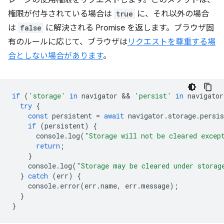
レージの使用権限をリクエストします。このメソッドは、
権限が付与されている場合は
true
に、それ以外の場合
は
false
に解決される Promise を返します。ブラウザ固
有のルールに応じて、ブラウザは
リクエストを尊重する場
合としない場合があります
。
if
(
'storage'
in
navigator
 && 
'persist'
in
navigator
try
{
const
persistent
=
await
navigator
.
storage
.
persis
if
(
persistent
)
{
console
.
log
(
"Storage will not be cleared excep
return
;
}
console
.
log
(
"Storage may be cleared under storag
}
catch
(
err
)
{
console
.
error
(
err
.
name
,
err
.
message
);
}
}