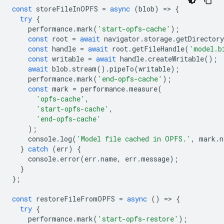
const
storeFileInOPFS
=
async
(
blob
)
=
>
{
try
{
performance
.
mark
(
'start-opfs-cache'
);
const
root
=
await
navigator
.
storage
.
getDirectory
const
handle
=
await
root
.
getFileHandle
(
'model.b
const
writable
=
await
handle
.
createWritable
();
await
blob
.
stream
().
pipeTo
(
writable
);
performance
.
mark
(
'end-opfs-cache'
);
const
mark
=
performance
.
measure
(
'opfs-cache'
,
'start-opfs-cache'
,
'end-opfs-cache'
);
console
.
log
(
'Model file cached in OPFS.'
,
mark
.
n
}
catch
(
err
)
{
console
.
error
(
err
.
name
,
err
.
message
);
}
};
const
restoreFileFromOPFS
=
async
()
=
>
{
try
{
performance
.
mark
(
'start-opfs-restore'
);