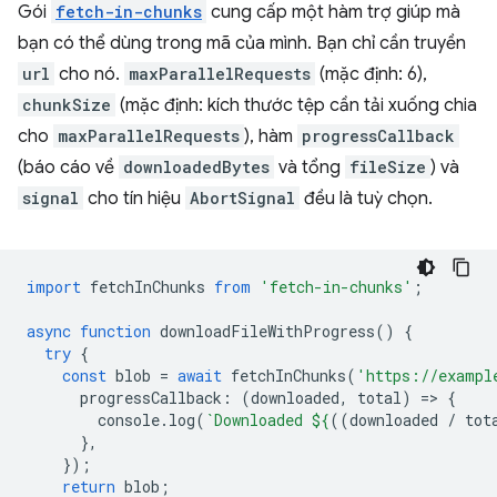
Gói
fetch-in-chunks
cung cấp một hàm trợ giúp mà
bạn có thể dùng trong mã của mình. Bạn chỉ cần truyền
url
cho nó.
maxParallelRequests
(mặc định: 6),
chunkSize
(mặc định: kích thước tệp cần tải xuống chia
cho
maxParallelRequests
), hàm
progressCallback
(báo cáo về
downloadedBytes
và tổng
fileSize
) và
signal
cho tín hiệu
AbortSignal
đều là tuỳ chọn.
import
fetchInChunks
from
'fetch-in-chunks'
;
async
function
downloadFileWithProgress
()
{
try
{
const
blob
=
await
fetchInChunks
(
'https://exampl
progressCallback
:
(
downloaded
,
total
)
=
>
{
console
.
log
(
`Downloaded 
${
((
downloaded
/
tot
},
});
return
blob
;