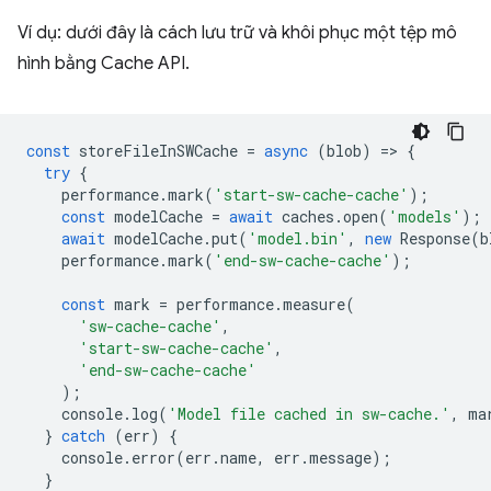
Ví dụ: dưới đây là cách lưu trữ và khôi phục một tệp mô
hình bằng Cache API.
const
storeFileInSWCache
=
async
(
blob
)
=
>
{
try
{
performance
.
mark
(
'start-sw-cache-cache'
);
const
modelCache
=
await
caches
.
open
(
'models'
);
await
modelCache
.
put
(
'model.bin'
,
new
Response
(
b
performance
.
mark
(
'end-sw-cache-cache'
);
const
mark
=
performance
.
measure
(
'sw-cache-cache'
,
'start-sw-cache-cache'
,
'end-sw-cache-cache'
);
console
.
log
(
'Model file cached in sw-cache.'
,
ma
}
catch
(
err
)
{
console
.
error
(
err
.
name
,
err
.
message
);
}