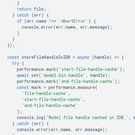
}
return
file
;
}
catch
(
err
)
{
if
(
err
.
name
!==
'AbortError'
)
{
console
.
error
(
err
.
name
,
err
.
message
);
}
}
});
const
storeFileHandleInIDB
=
async
(
handle
)
=
>
{
try
{
performance
.
mark
(
'start-file-handle-cache'
);
await
set
(
'model.bin.handle'
,
handle
);
performance
.
mark
(
'end-file-handle-cache'
);
const
mark
=
performance
.
measure
(
'file-handle-cache'
,
'start-file-handle-cache'
,
'end-file-handle-cache'
);
console
.
log
(
'Model file handle cached in IDB.'
,
}
catch
(
err
)
{
console
.
error
(
err
.
name
,
err
.
message
);