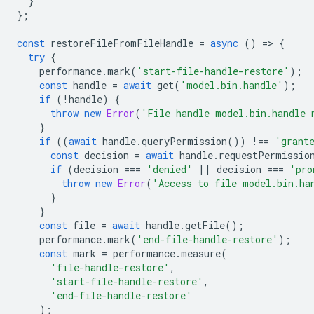
}
};
const
restoreFileFromFileHandle
=
async
()
=
>
{
try
{
performance
.
mark
(
'start-file-handle-restore'
);
const
handle
=
await
get
(
'model.bin.handle'
);
if
(
!
handle
)
{
throw
new
Error
(
'File handle model.bin.handle 
}
if
((
await
handle
.
queryPermission
())
!==
'grant
const
decision
=
await
handle
.
requestPermissio
if
(
decision
===
'denied'
||
decision
===
'pro
throw
new
Error
(
'Access to file model.bin.ha
}
}
const
file
=
await
handle
.
getFile
();
performance
.
mark
(
'end-file-handle-restore'
);
const
mark
=
performance
.
measure
(
'file-handle-restore'
,
'start-file-handle-restore'
,
'end-file-handle-restore'
);