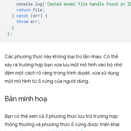
console
.
log
(
'Cached model file handle found in I
return
file
;
}
catch
(
err
)
{
throw
err
;
}
};
Các phương thức này không loại trừ lẫn nhau. Có thể
xảy ra trường hợp bạn vừa lưu một mô hình vào bộ nhớ
đệm một cách rõ ràng trong trình duyệt, vừa sử dụng
một mô hình từ ổ cứng của người dùng.
Bản minh hoạ
Bạn có thể xem cả 3 phương thức lưu trữ trường hợp
thông thường và phương thức ổ cứng được triển khai