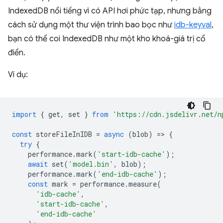
IndexedDB nổi tiếng vì có API hơi phức tạp, nhưng bằng
cách sử dụng một thư viện trình bao bọc như
idb-keyval
,
bạn có thể coi IndexedDB như một kho khoá-giá trị cổ
điển.
Ví dụ:
import
{
get
,
set
}
from
'https://cdn.jsdelivr.net/n
const
storeFileInIDB
=
async
(
blob
)
=
>
{
try
{
performance
.
mark
(
'start-idb-cache'
);
await
set
(
'model.bin'
,
blob
);
performance
.
mark
(
'end-idb-cache'
);
const
mark
=
performance
.
measure
(
'idb-cache'
,
'start-idb-cache'
,
'end-idb-cache'