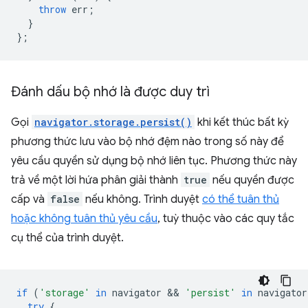
throw
err
;
}
};
Đánh dấu bộ nhớ là được duy trì
Gọi
navigator.storage.persist()
khi kết thúc bất kỳ
phương thức lưu vào bộ nhớ đệm nào trong số này để
yêu cầu quyền sử dụng bộ nhớ liên tục. Phương thức này
trả về một lời hứa phân giải thành
true
nếu quyền được
cấp và
false
nếu không. Trình duyệt
có thể tuân thủ
hoặc không tuân thủ yêu cầu
, tuỳ thuộc vào các quy tắc
cụ thể của trình duyệt.
if
(
'storage'
in
navigator
 && 
'persist'
in
navigator
try
{