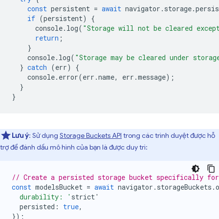
const
persistent
=
await
navigator
.
storage
.
persis
if
(
persistent
)
{
console
.
log
(
"Storage will not be cleared excep
return
;
}
console
.
log
(
"Storage may be cleared under storag
}
catch
(
err
)
{
console
.
error
(
err
.
name
,
err
.
message
);
}
}
Lưu ý
: Sử dụng
Storage Buckets API
trong các trình duyệt được hỗ
trợ để đánh dấu mô hình của bạn là được duy trì:
// Create a persisted storage bucket specifically fo
const
modelsBucket
=
await
navigator
.
storageBuckets
.
  durability: '
strict
'
persisted
:
true
,
});