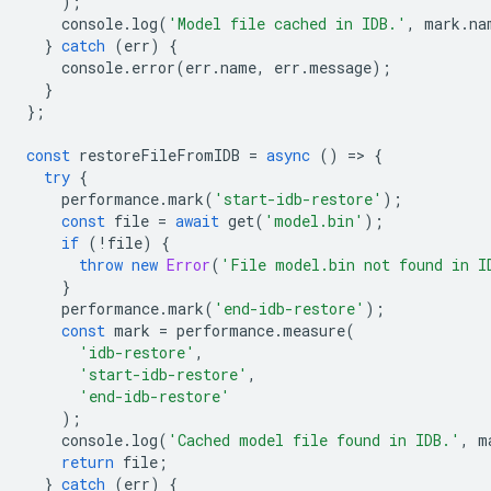
);
console
.
log
(
'Model file cached in IDB.'
,
mark
.
na
}
catch
(
err
)
{
console
.
error
(
err
.
name
,
err
.
message
);
}
};
const
restoreFileFromIDB
=
async
()
=
>
{
try
{
performance
.
mark
(
'start-idb-restore'
);
const
file
=
await
get
(
'model.bin'
);
if
(
!
file
)
{
throw
new
Error
(
'File model.bin not found in I
}
performance
.
mark
(
'end-idb-restore'
);
const
mark
=
performance
.
measure
(
'idb-restore'
,
'start-idb-restore'
,
'end-idb-restore'
);
console
.
log
(
'Cached model file found in IDB.'
,
m
return
file
;
}
catch
(
err
)
{