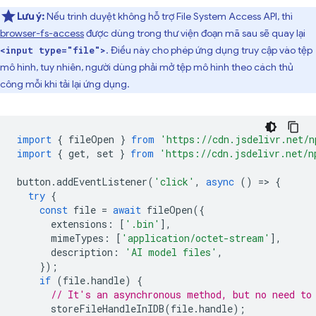
Lưu ý:
Nếu trình duyệt không hỗ trợ File System Access API, thì
browser-fs-access
được dùng trong thư viện đoạn mã sau sẽ quay lại
. Điều này cho phép ứng dụng truy cập vào tệp
<input type="file">
mô hình, tuy nhiên, người dùng phải mở tệp mô hình theo cách thủ
công mỗi khi tải lại ứng dụng.
import
{
fileOpen
}
from
'https://cdn.jsdelivr.net/n
import
{
get
,
set
}
from
'https://cdn.jsdelivr.net/n
button
.
addEventListener
(
'click'
,
async
()
=
>
{
try
{
const
file
=
await
fileOpen
({
extensions
:
[
'.bin'
],
mimeTypes
:
[
'application/octet-stream'
],
description
:
'AI model files'
,
});
if
(
file
.
handle
)
{
// It's an asynchronous method, but no need to
storeFileHandleInIDB
(
file
.
handle
);