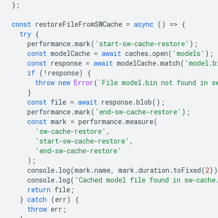
};
const
restoreFileFromSWCache
=
async
()
=
>
{
try
{
performance
.
mark
(
'start-sw-cache-restore'
);
const
modelCache
=
await
caches
.
open
(
'models'
);
const
response
=
await
modelCache
.
match
(
'model.b
if
(
!
response
)
{
throw
new
Error
(
`File model.bin not found in s
}
const
file
=
await
response
.
blob
();
performance
.
mark
(
'end-sw-cache-restore'
);
const
mark
=
performance
.
measure
(
'sw-cache-restore'
,
'start-sw-cache-restore'
,
'end-sw-cache-restore'
);
console
.
log
(
mark
.
name
,
mark
.
duration
.
toFixed
(
2
))
console
.
log
(
'Cached model file found in sw-cache
return
file
;
}
catch
(
err
)
{
throw
err
;