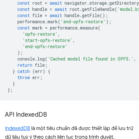
const
root
=
await
navigator
.
storage
.
getDirectory
const
handle
=
await
root
.
getFileHandle
(
'model.b
const
file
=
await
handle
.
getFile
();
performance
.
mark
(
'end-opfs-restore'
);
const
mark
=
performance
.
measure
(
'opfs-restore'
,
'start-opfs-restore'
,
'end-opfs-restore'
);
console
.
log
(
'Cached model file found in OPFS.'
,
return
file
;
}
catch
(
err
)
{
throw
err
;
}
};
API Indexed
DB
IndexedDB
là một tiêu chuẩn đã được thiết lập để lưu trữ
dữ liệu tuỳ ý theo cách liên tục trong trình duyệt.