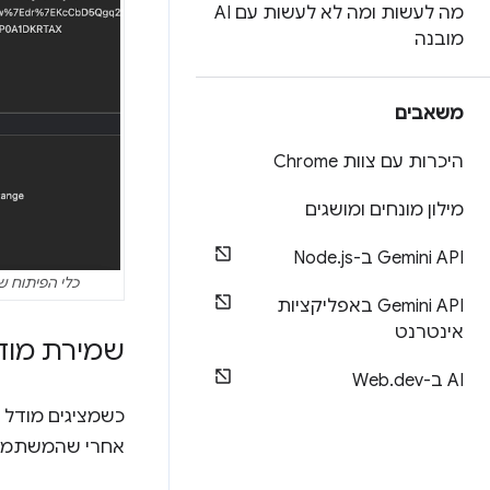
מה לעשות ומה לא לעשות עם AI
מובנה
משאבים
היכרות עם צוות Chrome
מילון מונחים ומושגים
Gemini API ב-Node
js
.
כלי הפיתוח של Chrome מציג את כותרות 
Gemini API באפליקציות
אינטרנט
שמירת מודלים של AI ב
AI ב-Web
dev
.
אחרי שהמשתמש 