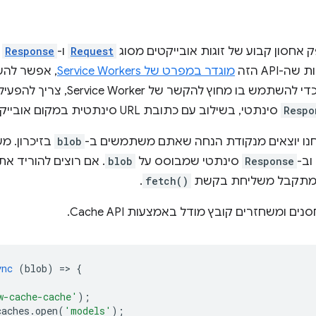
אחסון קבוע של זוגות אובייקטים מסוג
Request
ו-
Response
ש
-API הזה
מוגדר במפרט של Service Workers
, אפשר להש
Respo
סינתטי, בשילוב עם כתובת URL סינתטית במקום אובייקט
נו יוצאים מנקודת הנחה שאתם משתמשים ב-
blob
וב-
Response
סינתטי שמבוסס על
blob
. אם רוצים להוריד א
תקבל משליחת בקשת
fetch()
.
ם ומשחזרים קובץ מודל באמצעות Cache API.
ync
(
blob
)
=
>
{
w-cache-cache'
);
caches
.
open
(
'models'
);