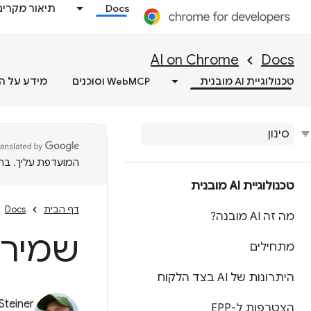
Docs
תיאור מקרים
AI on Chrome
Docs
טכנולוגיית AI מובנית
WebMCP וסוכנים
מידע על ה
המועדפת עליך. בתרג
טכנולוגיית AI מובנית
דף הבית
Docs
מה זה AI מובנה?
שמירת
מתחילים
היתרונות של AI בצד הלקוח
Steiner
הצטרפות ל-EPP