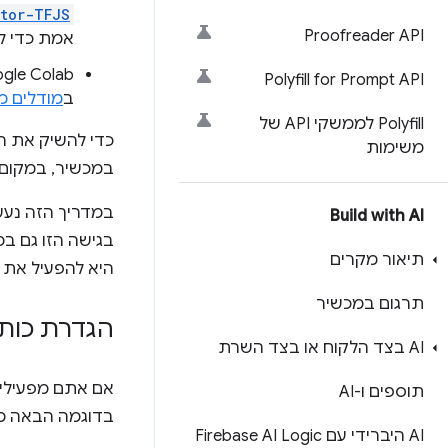
tor-TFJS
Proofreader API
אמת כדי ל
Polyfill for Prompt API
ב
מודלים 
‫Polyfill לממשקי API של
כדי להשיק את ה
משימות
במכשיר, במקום ל
במדריך הזה נע
Build with AI
בגישה הזו גם ב
תיאור מקרים
היא להפעיל את 
תרגום במכשיר
הגדרת כותר
AI בצד הלקוח או בצד השרת
אם אתם מפעילים מודלים של AI מהשרת שלכם,
תוספים ו-AI
בדוגמה הבאה מ
AI היברידי עם Firebase AI Logic