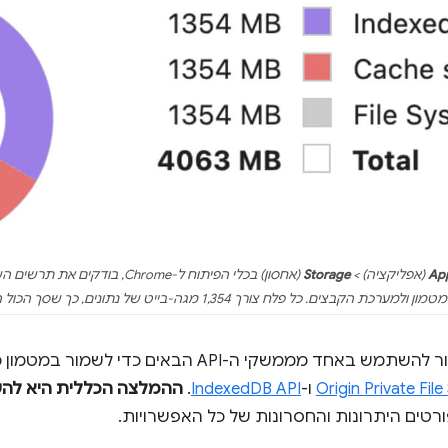
App
(אפליקציה) >
Storage
מון ולמערכת הקבצים. כל פלח צורך 1,354 מגה-בייט של נתונים, כך שסך הכול הוא 4,063 מגה-בייט.
מממשקי ה-API הבאים כדי לשמור במטמון מודלים של AI בדפדפן:
Origin Private Fil
ו-
IndexedDB API
.
ההמלצה הכללית היא להשתמש ב
רטים היתרונות והחסרונות של כל האפשרויות.