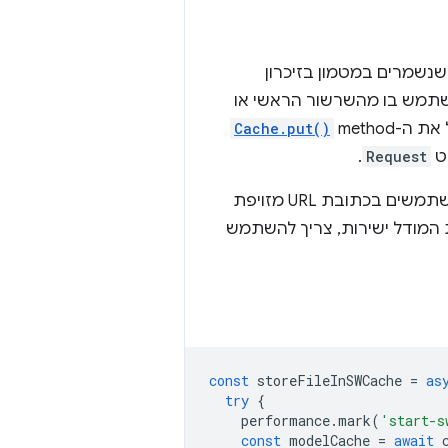
נשמרים במטמון בזיכרון
תמש בו מהשרשור הראשי או
Cache.put()
.
Request
בזיכרון. משתמשים בכתובת URL מזויפת
ת המודל ישירות, צריך להשתמש
const
storeFileInSWCache
=
as
try
{
performance
.
mark
(
'start-s
const
modelCache
=
await