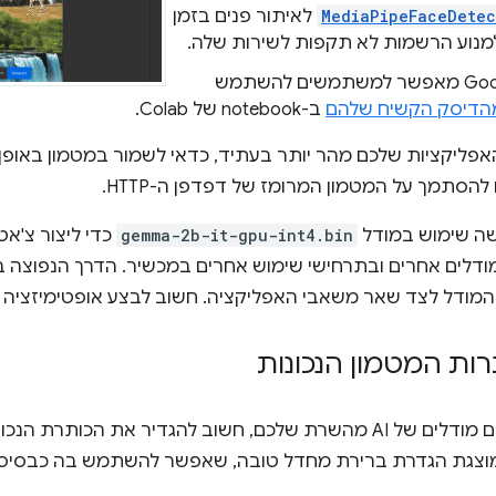
MediaPipeFaceDetec
לאיתור פנים בזמן
מנוע הרשמות לא תקפות לשירות שלה.
‫Google Colab מאפשר למשתמשים להשתמש
מהדיסק הקשיח שלהם
ב-notebook של Colab.
אפליקציות שלכם מהר יותר בעתיד, כדאי לשמור במטמון באופן
הסתמך על המטמון המרומז של דפדפן ה-HTTP.
שה שימוש במודל
gemma-2b-it-gpu-int4.bin
כדי ליצור צ'
מודלים אחרים ובתרחישי שימוש אחרים במכשיר. הדרך הנפוצה 
המודל לצד שאר משאבי האפליקציה. חשוב לבצע אופטימיזציה 
ות המטמון הנכונות
 חשוב להגדיר את הכותרת הנכונה של
וצגת הגדרת ברירת מחדל טובה, שאפשר להשתמש בה כבסיס ל