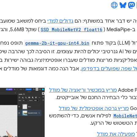
ה יש דבר אחד במשותף: הם
גדולים למדי
ביחס למשאב שמועבר 
Me‏ (
SSD MobileNetV2 float16
) שוקל 5.6MB, והגדול ביותר שוקל כ-25MB.
 פתוח
gemma-2b-it-gpu-int4.bin
ר אפליקציות מריצות מודלים שעברו אופטימיזציה גבוהה ישירות 
של שפה שפועלים בדפדפן
, אבל הנה כמה דוגמאות של מודלים 
‫Adobe 
מריץ במכשיר וריאציה של מודל
ור כלי הבחירה החכם של אובייקטים.
‫G
מריץ גרסה אופטימלית של מודל
MobileNe
לפילוח אנשים, כדי להשתמש
 הטשטוש של הרקע.
מפעילה את מודל