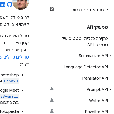
לנסות את ההדגמות
לרוב מודלי השפ
לזיהוי אובייקטים ב-diaPipe
ממשקי API
מודל השפה הגדול (LLM) בקוד
סקירה כללית וסטטוס של
ממשקי API
בענן. יותר ויות
Summarizer API
מודלים גדולים 
ייצור:
Language Detector API
Photoshop
Translator API
Conv2D
עב
Prompt API
oogle Meet
tV3-small
Writer API
בה בתכונת
‫Tokopedia
Rewriter API