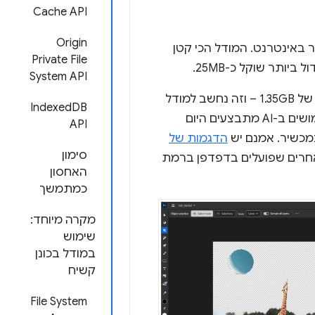
Cache API
Origin
באינטרנט. המודל הכי קטן
Private File
System API
תופס נפח של 1.35GB – וזה נחשב למודל
IndexedDB
קטן מאוד. מודלים של AI גנרטיבי יכולים להיות עצומים. זו הסיבה לכך שהרבה שימושים ב-AI מתבצעים היום
API
במכשיר. אמנם יש
הדגמות של
סימון
אחרים שפועלים בדפדפן ברמת
האחסון
כמתמשך
מקרה מיוחד:
שימוש
במודל בכונן
קשיח
File System