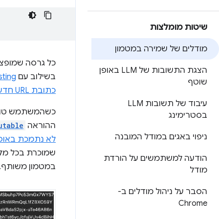
שיטות מומלצות
מודלים של שמירה במטמון
כל גרסה שמופצת של מודל AI היא משאב סטטי. לת
הצגת התשובות של LLM באופן
בשילוב עם
sting
שוטף
כתובת URL חדשה
עיבוד של תשובות LLM
כשהמשתמש טוען 
בסטרימינג
ההוראה
utable
ניפוי באגים במודל המובנה
לא נתמכת באופן
שמוכרת בכל מק
הודעה למשתמשים על הורדת
במטמון משותף.
מודל
הסבר על ניהול מודלים ב-
Chrome