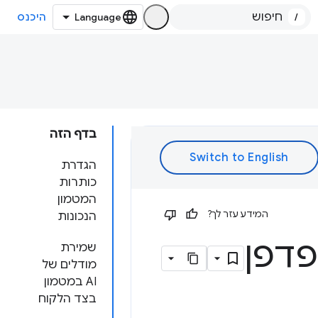
/
היכנס
בדף הזה
הגדרת
כותרות
המטמון
המידע עזר לך?
הנכונות
פדפן
שמירת
מודלים של
AI במטמון
בצד הלקוח