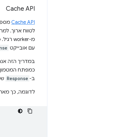
Cache API
Cache API
מספק 
לטווח ארוך. למרות שה
מ-worker רגיל. כדי להשתמש בו מחוץ להקשר של Service Worker, צריך להפעיל את ה-method‏
עם אובייקט
nse
במדריך הזה אנח
כמפתח המטמון 
ב-
Response
שמ
לדוגמה, כך מאחסני