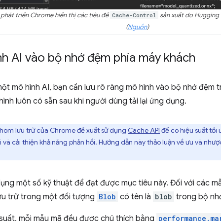
phát triển Chrome hiển thị các tiêu đề
Cache-Control
sản xuất do Hugging F
(
Nguồn
)
nh AI vào bộ nhớ đệm phía máy khách
ột mô hình AI, bạn cần lưu rõ ràng mô hình vào bộ nhớ đệm t
hình luôn có sẵn sau khi người dùng tải lại ứng dụng.
hóm lưu trữ của Chrome đề xuất sử dụng
Cache API
để có hiệu suất tối
tải và cải thiện khả năng phản hồi. Hướng dẫn này thảo luận về ưu và như
ụng một số kỹ thuật để đạt được mục tiêu này. Đối với các mẫ
ưu trữ trong một đối tượng
Blob
có tên là
blob
trong bộ nh
u suất, mỗi mẫu mã đều được chú thích bằng
performance.ma