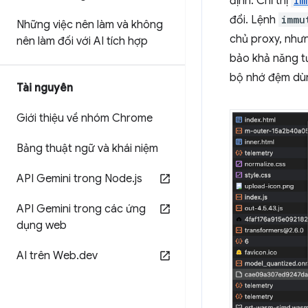
định. Chỉ thị
im
đổi. Lệnh
immu
Những việc nên làm và không
chủ proxy, nh
nên làm đối với AI tích hợp
bảo khả năng tư
bộ nhớ đệm dù
Tài nguyên
Giới thiệu về nhóm Chrome
Bảng thuật ngữ và khái niệm
API Gemini trong Node
.
js
API Gemini trong các ứng
dụng web
AI trên Web
.
dev