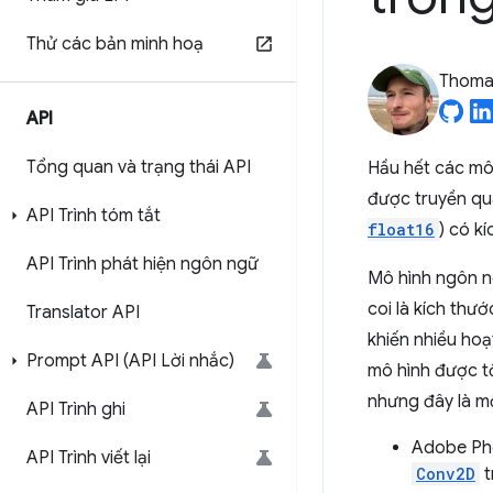
Thử các bản minh hoạ
Thomas
API
Tổng quan và trạng thái API
Hầu hết các mô
được truyền qua
API Trình tóm tắt
float16
) có k
API Trình phát hiện ngôn ngữ
Mô hình ngôn 
coi là kích thư
Translator API
khiến nhiều ho
Prompt API (API Lời nhắc)
mô hình được tố
nhưng đây là mộ
API Trình ghi
Adobe P
API Trình viết lại
Conv2D
t