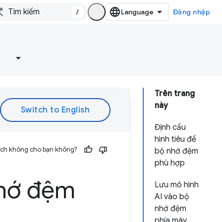
/
Đăng nhập
e
Trên trang
này
Định cấu
hình tiêu đề
 ích không cho bạn không?
bộ nhớ đệm
phù hợp
nhớ đệm
Lưu mô hình
AI vào bộ
nhớ đệm
phía máy