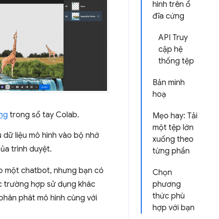
hình trên ổ
đĩa cứng
API Truy
cập hệ
thống tệp
Bản minh
hoạ
ứng
trong sổ tay Colab.
Mẹo hay: Tải
một tệp lớn
u dữ liệu mô hình vào bộ nhớ
xuống theo
ủa trình duyệt.
từng phần
o một chatbot, nhưng bạn có
Chọn
c trường hợp sử dụng khác
phương
thức phù
 phân phát mô hình cùng với
hợp với bạn