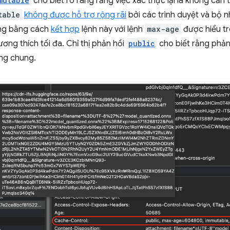
mutable
cho biết rõ ràng rằng việc xác thực lại là không cần t
table
không được hỗ trợ rộng rãi
bởi các trình duyệt và bộ 
ưng bằng cách
kết hợp
lệnh này với lệnh
max-age
được hiểu tr
ơng thích tối đa. Chỉ thị phản hồi
public
cho biết rằng phản
ng chung.