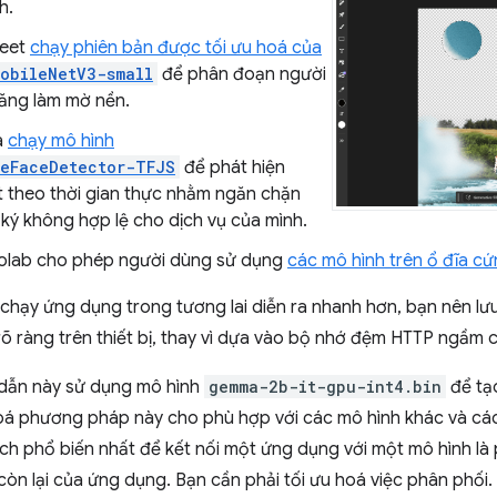
h.
eet
chạy phiên bản được tối ưu hoá của
obileNetV3-small
để phân đoạn người
năng làm mờ nền.
a
chạy mô hình
peFaceDetector-TFJS
để phát hiện
 theo thời gian thực nhằm ngăn chặn
 ký không hợp lệ cho dịch vụ của mình.
olab cho phép người dùng sử dụng
các mô hình trên ổ đĩa c
 chạy ứng dụng trong tương lai diễn ra nhanh hơn, bạn nên lư
 ràng trên thiết bị, thay vì dựa vào bộ nhớ đệm HTTP ngầm c
dẫn này sử dụng mô hình
gemma-2b-it-gpu-int4.bin
để tạ
hoá phương pháp này cho phù hợp với các mô hình khác và cá
Cách phổ biến nhất để kết nối một ứng dụng với một mô hình là
còn lại của ứng dụng. Bạn cần phải tối ưu hoá việc phân phối.