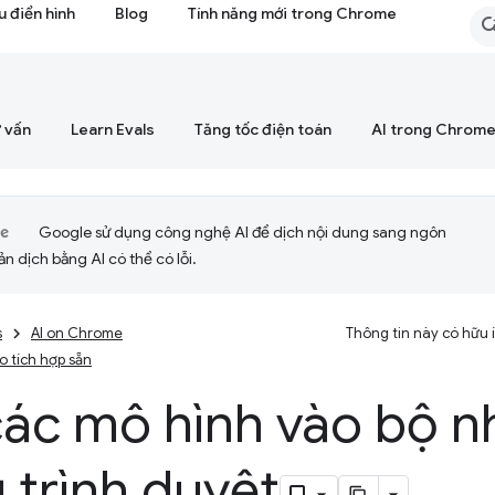
 điển hình
Blog
Tính năng mới trong Chrome
 vấn
Learn Evals
Tăng tốc điện toán
AI trong Chrom
Google sử dụng công nghệ AI để dịch nội dung sang ngôn
ản dịch bằng AI có thể có lỗi.
s
AI on Chrome
Thông tin này có hữu
ạo tích hợp sẵn
các mô hình vào bộ 
 trình duyệt