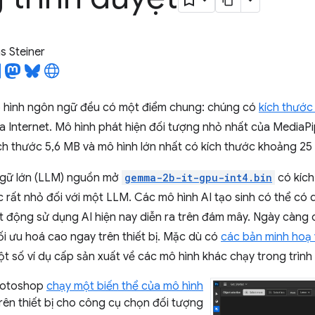
 Steiner
 hình ngôn ngữ đều có một điểm chung: chúng có
kích thước
 Internet. Mô hình phát hiện đối tượng nhỏ nhất của MediaPi
ích thước 5,6 MB và mô hình lớn nhất có kích thước khoảng 25
ngữ lớn (LLM) nguồn mở
gemma-2b-it-gpu-int4.bin
có kích
ớc rất nhỏ đối với một LLM. Các mô hình AI tạo sinh có thể có q
ạt động sử dụng AI hiện nay diễn ra trên đám mây. Ngày càng
i ưu hoá cao ngay trên thiết bị. Mặc dù có
các bản minh hoạ 
t số ví dụ cấp sản xuất về các mô hình khác chạy trong trình
hotoshop
chạy một biến thể của mô hình
rên thiết bị cho công cụ chọn đối tượng