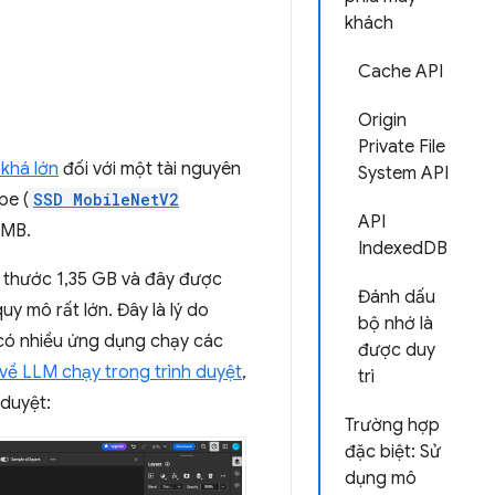
khách
Cache API
Origin
Private File
 khá lớn
đối với một tài nguyên
System API
pe (
SSD MobileNetV2
API
 MB.
IndexedDB
 thước 1,35 GB và đây được
Đánh dấu
uy mô rất lớn. Đây là lý do
bộ nhớ là
 có nhiều ứng dụng chạy các
được duy
về LLM chạy trong trình duyệt
,
trì
 duyệt:
Trường hợp
đặc biệt: Sử
dụng mô