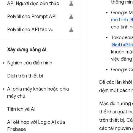
thông min
API Người đọc bản thảo
Google M
Polyfill cho Prompt API
mô hình
M
cho tính 
Polyfill cho API tác vụ
Tokopedi
MediaPi
Xây dựng bằng AI
khuôn mặt
việc đăng
Nghiên cứu điển hình
Google C
Dịch trên thiết bị
Để các lần khởi
AI phía máy khách hoặc phía
đệm một cách rõ
máy chủ
Mặc dù hướng 
Tiện ích và AI
thể khái quát 
trên thiết bị. 
AI kết hợp với Logic AI của
các tài nguyên 
Firebase