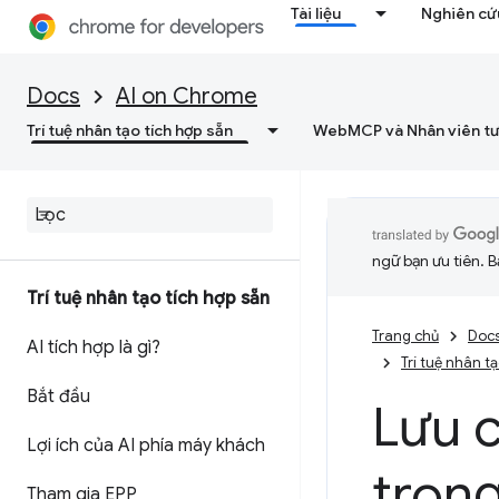
Tài liệu
Nghiên cứu
Docs
AI on Chrome
Trí tuệ nhân tạo tích hợp sẵn
WebMCP và Nhân viên tư
ngữ bạn ưu tiên. B
Trí tuệ nhân tạo tích hợp sẵn
Trang chủ
Doc
AI tích hợp là gì?
Trí tuệ nhân t
Bắt đầu
Lưu 
Lợi ích của AI phía máy khách
trong
Tham gia EPP