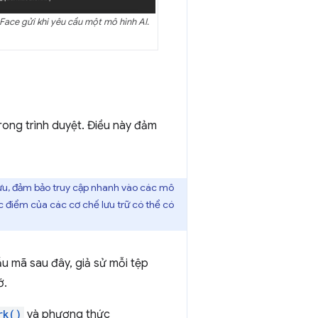
ace gửi khi yêu cầu một mô hình AI.
rong trình duyệt. Điều này đảm
 ưu, đảm bảo truy cập nhanh vào các mô
ợc điểm của các cơ chế lưu trữ có thể có
u mã sau đây, giả sử mỗi tệp
ớ.
rk()
và phương thức