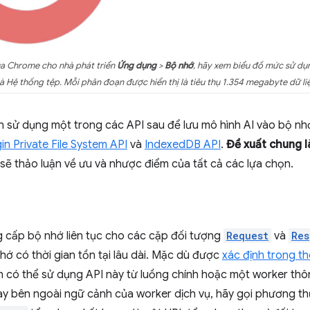
a Chrome cho nhà phát triển
Ứng dụng
>
Bộ nhớ
, hãy xem biểu đồ mức sử dụ
 Hệ thống tệp. Mỗi phân đoạn được hiển thị là tiêu thụ 1.354 megabyte dữ li
 sử dụng một trong các API sau để lưu mô hình AI vào bộ nhớ
in Private File System API
và
IndexedDB API
.
Đề xuất chung l
ẽ thảo luận về ưu và nhược điểm của tất cả các lựa chọn.
 cấp bộ nhớ liên tục cho các cặp đối tượng
Request
và
Res
ớ có thời gian tồn tại lâu dài. Mặc dù được
xác định trong th
ẫn có thể sử dụng API này từ luồng chính hoặc một worker th
y bên ngoài ngữ cảnh của worker dịch vụ, hãy gọi phương t