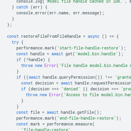
console
.
log
(
'Model file handle cached in IDB.'
,
}
catch
(
err
)
{
console
.
error
(
err
.
name
,
err
.
message
);
}
};
const
restoreFileFromFileHandle
=
async
()
=
>
{
try
{
performance
.
mark
(
'start-file-handle-restore'
);
const
handle
=
await
get
(
'model.bin.handle'
);
if
(
!
handle
)
{
throw
new
Error
(
'File handle model.bin.handle 
}
if
((
await
handle
.
queryPermission
())
!==
'grant
const
decision
=
await
handle
.
requestPermissio
if
(
decision
===
'denied'
||
decision
===
'pro
throw
new
Error
(
'Access to file model.bin.ha
}
}
const
file
=
await
handle
.
getFile
();
performance
.
mark
(
'end-file-handle-restore'
);
const
mark
=
performance
.
measure
(
'file-handle-restore'
,