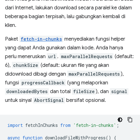
dari Internet, lakukan download secara paralel ke dalam
beberapa bagian terpisah, lalu gabungkan kembali di
klien.
Paket
fetch-in-chunks
menyediakan fungsi helper
yang dapat Anda gunakan dalam kode. Anda hanya
perlu meneruskan
url
.
maxParallelRequests
(default:
6),
chunkSize
(default: ukuran file yang akan
didownload dibagi dengan
maxParallelRequests
),
fungsi
progressCallback
(yang melaporkan
downloadedBytes
dan total
fileSize
), dan
signal
untuk sinyal
AbortSignal
bersifat opsional.
import
fetchInChunks
from
'fetch-in-chunks'
;
async
function
downloadFileWithProgress
()
{