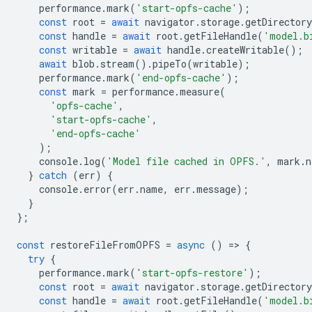
performance
.
mark
(
'start-opfs-cache'
);
const
root
=
await
navigator
.
storage
.
getDirectory
const
handle
=
await
root
.
getFileHandle
(
'model.b
const
writable
=
await
handle
.
createWritable
();
await
blob
.
stream
().
pipeTo
(
writable
);
performance
.
mark
(
'end-opfs-cache'
);
const
mark
=
performance
.
measure
(
'opfs-cache'
,
'start-opfs-cache'
,
'end-opfs-cache'
);
console
.
log
(
'Model file cached in OPFS.'
,
mark
.
n
}
catch
(
err
)
{
console
.
error
(
err
.
name
,
err
.
message
);
}
};
const
restoreFileFromOPFS
=
async
()
=
>
{
try
{
performance
.
mark
(
'start-opfs-restore'
);
const
root
=
await
navigator
.
storage
.
getDirectory
const
handle
=
await
root
.
getFileHandle
(
'model.b