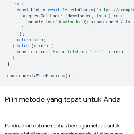
try
{
const
blob
=
await
fetchInChunks
(
'https://exampl
progressCallback
:
(
downloaded
,
total
)
=
>
{
console
.
log
(
`Downloaded 
${
((
downloaded
/
tot
},
});
return
blob
;
}
catch
(
error
)
{
console
.
error
(
'Error fetching file:'
,
error
);
}
}
downloadFileWithProgress
();
Pilih metode yang tepat untuk Anda
Panduan ini telah membahas berbagai metode untuk