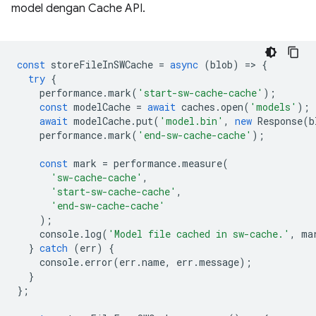
model dengan Cache API.
const
storeFileInSWCache
=
async
(
blob
)
=
>
{
try
{
performance
.
mark
(
'start-sw-cache-cache'
);
const
modelCache
=
await
caches
.
open
(
'models'
);
await
modelCache
.
put
(
'model.bin'
,
new
Response
(
b
performance
.
mark
(
'end-sw-cache-cache'
);
const
mark
=
performance
.
measure
(
'sw-cache-cache'
,
'start-sw-cache-cache'
,
'end-sw-cache-cache'
);
console
.
log
(
'Model file cached in sw-cache.'
,
ma
}
catch
(
err
)
{
console
.
error
(
err
.
name
,
err
.
message
);
}
};