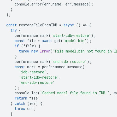
console
.
error
(
err
.
name
,
err
.
message
);
}
};
const
restoreFileFromIDB
=
async
()
=
>
{
try
{
performance
.
mark
(
'start-idb-restore'
);
const
file
=
await
get
(
'model.bin'
);
if
(
!
file
)
{
throw
new
Error
(
'File model.bin not found in I
}
performance
.
mark
(
'end-idb-restore'
);
const
mark
=
performance
.
measure
(
'idb-restore'
,
'start-idb-restore'
,
'end-idb-restore'
);
console
.
log
(
'Cached model file found in IDB.'
,
m
return
file
;
}
catch
(
err
)
{
throw
err
;
}