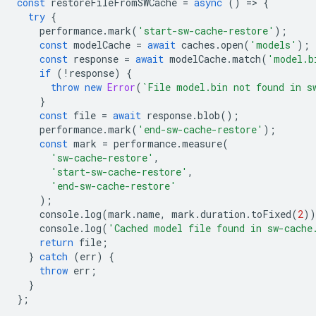
const
restoreFileFromSWCache
=
async
()
=
>
{
try
{
performance
.
mark
(
'start-sw-cache-restore'
);
const
modelCache
=
await
caches
.
open
(
'models'
);
const
response
=
await
modelCache
.
match
(
'model.b
if
(
!
response
)
{
throw
new
Error
(
`File model.bin not found in s
}
const
file
=
await
response
.
blob
();
performance
.
mark
(
'end-sw-cache-restore'
);
const
mark
=
performance
.
measure
(
'sw-cache-restore'
,
'start-sw-cache-restore'
,
'end-sw-cache-restore'
);
console
.
log
(
mark
.
name
,
mark
.
duration
.
toFixed
(
2
))
console
.
log
(
'Cached model file found in sw-cache
return
file
;
}
catch
(
err
)
{
throw
err
;
}
};