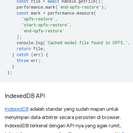
const
file
=
await
handle
.
getFile
();
performance
.
mark
(
'end-opfs-restore'
);
const
mark
=
performance
.
measure
(
'opfs-restore'
,
'start-opfs-restore'
,
'end-opfs-restore'
);
console
.
log
(
'Cached model file found in OPFS.'
,
return
file
;
}
catch
(
err
)
{
throw
err
;
}
};
Indexed
DB API
IndexedDB
adalah standar yang sudah mapan untuk
menyimpan data arbitrer secara persisten di browser.
IndexedDB terkenal dengan API-nya yang agak rumit,