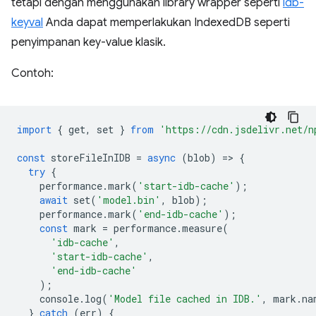
tetapi dengan menggunakan library wrapper seperti
idb-
keyval
Anda dapat memperlakukan IndexedDB seperti
penyimpanan key-value klasik.
Contoh:
import
{
get
,
set
}
from
'https://cdn.jsdelivr.net/n
const
storeFileInIDB
=
async
(
blob
)
=
>
{
try
{
performance
.
mark
(
'start-idb-cache'
);
await
set
(
'model.bin'
,
blob
);
performance
.
mark
(
'end-idb-cache'
);
const
mark
=
performance
.
measure
(
'idb-cache'
,
'start-idb-cache'
,
'end-idb-cache'
);
console
.
log
(
'Model file cached in IDB.'
,
mark
.
na
}
catch
(
err
)
{