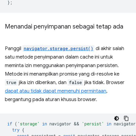
};
Menandai penyimpanan sebagai tetap ada
Panggil
navigator.storage.persist()
di akhir salah
satu metode penyimpanan dalam cache ini untuk
meminta izin menggunakan penyimpanan persisten.
Metode ini menampilkan promise yang di-resolve ke
true
jika izin diberikan, dan
false
jika tidak. Browser
dapat atau tidak dapat memenuhi permintaan
,
bergantung pada aturan khusus browser.
if
(
'storage'
in
navigator
 && 
'persist'
in
navigator
try
{
const
persistent
=
await
navigator
.
storage
.
persis