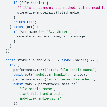
if
(
file
.
handle
)
{
// It's an asynchronous method, but no need to
storeFileHandleInIDB
(
file
.
handle
);
}
return
file
;
}
catch
(
err
)
{
if
(
err
.
name
!==
'AbortError'
)
{
console
.
error
(
err
.
name
,
err
.
message
);
}
}
});
const
storeFileHandleInIDB
=
async
(
handle
)
=
>
{
try
{
performance
.
mark
(
'start-file-handle-cache'
);
await
set
(
'model.bin.handle'
,
handle
);
performance
.
mark
(
'end-file-handle-cache'
);
const
mark
=
performance
.
measure
(
'file-handle-cache'
,
'start-file-handle-cache'
,
'end-file-handle-cache'
);