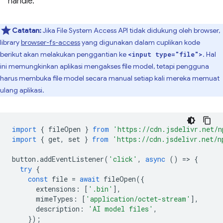
handle.
Catatan:
Jika File System Access API tidak didukung oleh browser,
library
browser-fs-access
yang digunakan dalam cuplikan kode
berikut akan melakukan penggantian ke
. Hal
<input type="file">
ini memungkinkan aplikasi mengakses file model, tetapi pengguna
harus membuka file model secara manual setiap kali mereka memuat
ulang aplikasi.
import
{
fileOpen
}
from
'https://cdn.jsdelivr.net/n
import
{
get
,
set
}
from
'https://cdn.jsdelivr.net/n
button
.
addEventListener
(
'click'
,
async
()
=
>
{
try
{
const
file
=
await
fileOpen
({
extensions
:
[
'.bin'
],
mimeTypes
:
[
'application/octet-stream'
],
description
:
'AI model files'
,
});