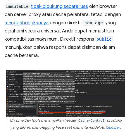
immutable
tidak didukung secara luas
oleh browser
dan server proxy atau cache perantara, tetapi dengan
menggabungkannya
dengan direktif
max-age
yang
dipahami secara universal, Anda dapat memastikan
kompatibilitas maksimum. Direktif respons
public
menunjukkan bahwa respons dapat disimpan dalam
cache bersama.
Chrome DevTools menampilkan header
Cache-Control
produksi
yang dikirim oleh Hugging Face saat meminta model AI. (
Sumber
)