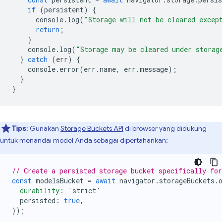
if
(
persistent
)
{
console
.
log
(
"Storage will not be cleared excep
return
;
}
console
.
log
(
"Storage may be cleared under storag
}
catch
(
err
)
{
console
.
error
(
err
.
name
,
err
.
message
);
}
}
Tips
: Gunakan
Storage Buckets API
di browser yang didukung
untuk menandai model Anda sebagai dipertahankan:
// Create a persisted storage bucket specifically fo
const
modelsBucket
=
await
navigator
.
storageBuckets
.
  durability: '
strict
'
persisted
:
true
,
});