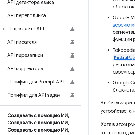
API детектора языка
объектов
API переводчика
Google M
версию 
Подскажите API
сегмента
функции 
API писателя
Tokopedi
API перезаписи
MediaPi
распозна
API корректора
своем се
Полифил для Prompt API
Google C
блокнота
Полифил для API задач
Чтобы ускорит
устройстве, а 
Создавать с помощью ИИ
,
Создавать с помощью ИИ
,
Хотя в этом р
Создавать с помощью ИИ
,
этот подход м