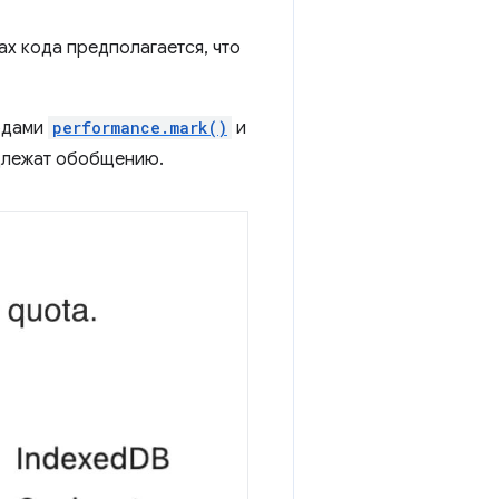
х кода предполагается, что
одами
performance.mark()
и
одлежат обобщению.