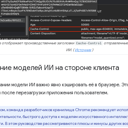
s отображает производственные заголовки
Cache-Control
отправленные 
ИИ. (
Источник
)
ние моделей ИИ на стороне клиента
ании модели ИИ важно явно кэшировать её в браузере. Эт
 после перезагрузки приложения пользователем.
лом, команда разработчиков хранилища Chrome рекомендует испол
тельности, быстрого доступа к моделям искусственного интеллект
и. В этом руководстве рассматриваются плюсы и минусы других во