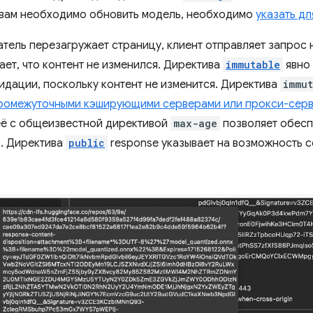
 вам необходимо обновить модель, необходимо
указать д
атель перезагружает страницу, клиент отправляет запрос
ает, что контент не изменился. Директива
immutable
явно 
идации, поскольку контент не изменится. Директива
immu
ромежуточными кэширующими серверами или прокси-серв
ё с общеизвестной директивой
max-age
позволяет обесп
. Директива
public
response указывает на возможность с