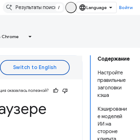
/
Войти
в Chrome
Содержание
Настройте
правильные
заголовки
ия оказалась полезной?
кэша
аузере
Кэшировани
е моделей
ИИ на
стороне
клиента