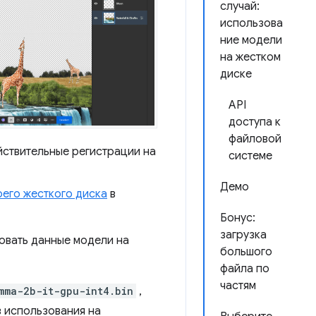
случай:
использова
ние модели
на жестком
диске
API
доступа к
файловой
йствительные регистрации на
системе
Демо
оего жесткого диска
в
Бонус:
загрузка
овать данные модели на
большого
файла по
частям
mma-2b-it-gpu-int4.bin
,
в использования на