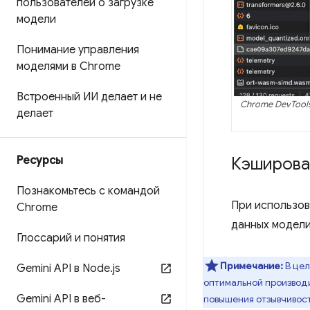
пользователей о загрузке
модели
Понимание управления
моделями в Chrome
Встроенный ИИ делает и не
Chrome DevTool
делает
Ресурсы
Кэширова
Познакомьтесь с командой
При использов
Chrome
данных модели
Глоссарий и понятия
Примечание:
В це
Gemini API в Node
.
js
оптимальной производи
Gemini API в веб-
повышения отзывчивост