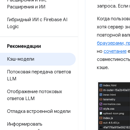
Расширения и ИИ
,
запроса. Если
Расширения и ИИ
Когда пользов
Гибридный ИИ с Firebase AI
Logic
хотя сервер зн
повторной вал
браузерами, п
Рекомендации
но
сочетание
е
Кэш-модели
совместимость
кэше.
Потоковая передача ответов
LLM
Отображение потоковых
ответов LLM
Отладка встроенной модели
Информировать