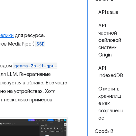
API кэша
API
частной
велики
для ресурса,
файловой
ов MediaPipe (
SSD
системы
Origin
кодом
gemma-2b-it-gpu-
API
для LLM. Генеративные
IndexedDB
льзуется в облаке. Всё чаще
Отметить
о на устройствах. Хотя
хранилищ
от несколько примеров
е как
сохраненн
ое
Особый