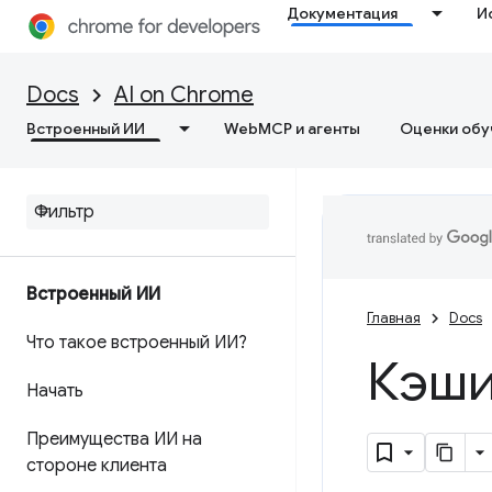
Документация
И
Docs
AI on Chrome
Встроенный ИИ
WebMCP и агенты
Оценки обу
Встроенный ИИ
Главная
Docs
Что такое встроенный ИИ?
Кэши
Начать
Преимущества ИИ на
стороне клиента