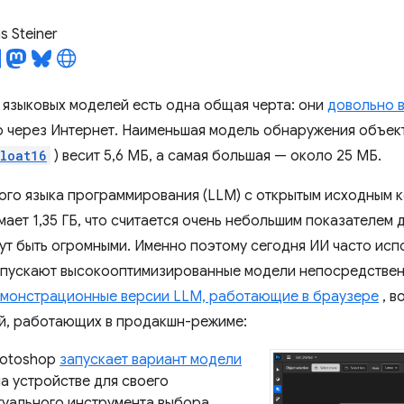
 Steiner
 языковых моделей есть одна общая черта: они
довольно 
 через Интернет. Наименьшая модель обнаружения объект
loat16
) весит 5,6 МБ, а самая большая — около 25 МБ.
го языка программирования (LLM) с открытым исходным 
ает 1,35 ГБ, что считается очень небольшим показателем 
ут быть огромными. Именно поэтому сегодня ИИ часто испо
пускают высокооптимизированные модели непосредственн
монстрационные версии LLM, работающие в браузере
, в
й, работающих в продакшн-режиме:
hotoshop
запускает вариант модели
а устройстве для своего
туального инструмента выбора