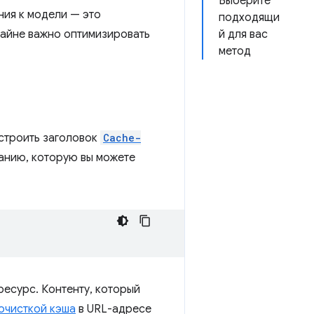
Выберите
ия к модели — это
подходящи
райне важно оптимизировать
й для вас
метод
астроить заголовок
Cache-
анию, которую вы можете
есурс. Контенту, который
очисткой кэша
в URL-адресе