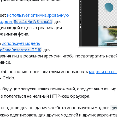
.
eet
использует оптимизированную
модели
MobileNetV3-small
для
ции людей с целью реализации
размытия фона.
a
использует модель
peFaceDetector-TFJS
для
вания лиц в реальном времени, чтобы предотвратить неде
рвисе.
olab позволяет пользователям использовать
модели со св
х Colab.
ь будущие запуски ваших приложений, следует явно кэшир
не полагаться на неявный HTTP-кеш браузера.
уководстве для создания чат-бота используется модель
ge
ожно адаптировать для других моделей и других варианто