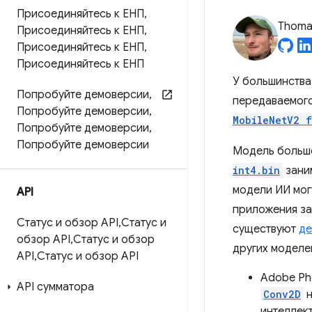
Присоединяйтесь к ЕНП
,
Thomas
Присоединяйтесь к ЕНП
,
Присоединяйтесь к ЕНП
,
Присоединяйтесь к ЕНП
У большинства
Попробуйте демоверсии
,
передаваемого
Попробуйте демоверсии
,
MobileNetV2 f
Попробуйте демоверсии
,
Попробуйте демоверсии
Модель большо
int4.bin
заним
модели ИИ мог
API
приложения за
Статус и обзор API
,
Статус и
существуют
де
обзор API
,
Статус и обзор
других моделе
API
,
Статус и обзор API
Adobe P
API сумматора
Conv2D
н
интеллек