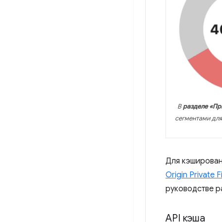
В
разделе «П
сегментами для
Для кэширован
Origin Private F
руководстве р
API кэша