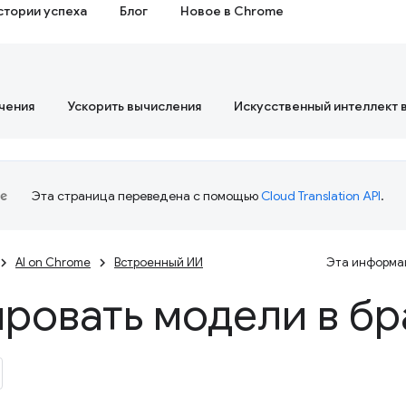
стории успеха
Блог
Новое в Chrome
чения
Ускорить вычисления
Искусственный интеллект 
Эта страница переведена с помощью
Cloud Translation API
.
AI on Chrome
Встроенный ИИ
Эта информац
ровать модели в бр