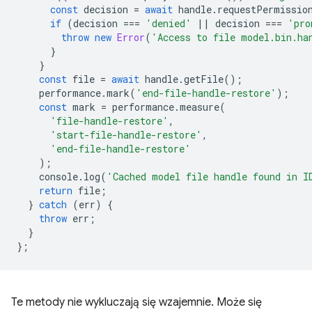
const
decision
=
await
handle
.
requestPermissio
if
(
decision
===
'denied'
||
decision
===
'pro
throw
new
Error
(
'Access to file model.bin.ha
}
}
const
file
=
await
handle
.
getFile
();
performance
.
mark
(
'end-file-handle-restore'
);
const
mark
=
performance
.
measure
(
'file-handle-restore'
,
'start-file-handle-restore'
,
'end-file-handle-restore'
);
console
.
log
(
'Cached model file handle found in I
return
file
;
}
catch
(
err
)
{
throw
err
;
}
};
Te metody nie wykluczają się wzajemnie. Może się