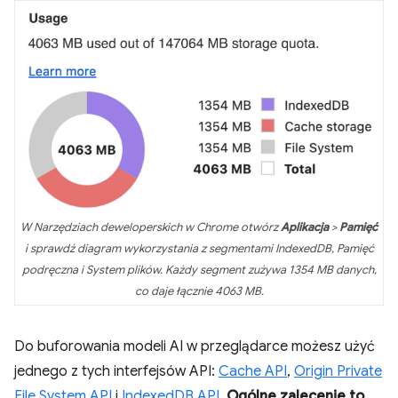
W Narzędziach deweloperskich w Chrome otwórz
Aplikacja
>
Pamięć
i sprawdź diagram wykorzystania z segmentami IndexedDB, Pamięć
podręczna i System plików. Każdy segment zużywa 1354 MB danych,
co daje łącznie 4063 MB.
Do buforowania modeli AI w przeglądarce możesz użyć
jednego z tych interfejsów API:
Cache API
,
Origin Private
File System API
i
IndexedDB API
.
Ogólne zalecenie to