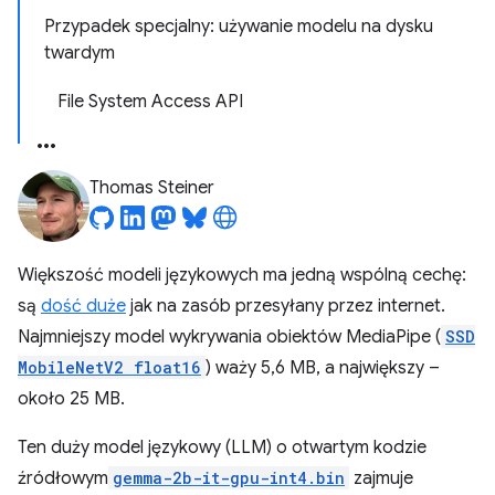
Przypadek specjalny: używanie modelu na dysku
twardym
File System Access API
Thomas Steiner
Większość modeli językowych ma jedną wspólną cechę:
są
dość duże
jak na zasób przesyłany przez internet.
Najmniejszy model wykrywania obiektów MediaPipe (
SSD
MobileNetV2 float16
) waży 5,6 MB, a największy –
około 25 MB.
Ten duży model językowy (LLM) o otwartym kodzie
źródłowym
gemma-2b-it-gpu-int4.bin
zajmuje