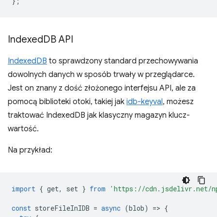
};
Indexed
DB API
IndexedDB
to sprawdzony standard przechowywania
dowolnych danych w sposób trwały w przeglądarce.
Jest on znany z dość złożonego interfejsu API, ale za
pomocą biblioteki otoki, takiej jak
idb-keyval
, możesz
traktować IndexedDB jak klasyczny magazyn klucz-
wartość.
Na przykład:
import
{
get
,
set
}
from
'https://cdn.jsdelivr.net/n
const
storeFileInIDB
=
async
(
blob
)
=
>
{