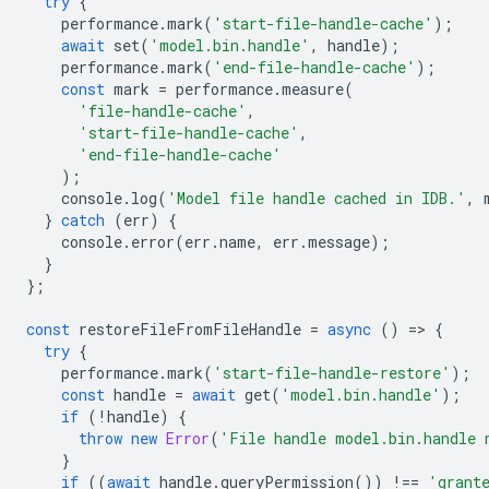
try
{
performance
.
mark
(
'start-file-handle-cache'
);
await
set
(
'model.bin.handle'
,
handle
);
performance
.
mark
(
'end-file-handle-cache'
);
const
mark
=
performance
.
measure
(
'file-handle-cache'
,
'start-file-handle-cache'
,
'end-file-handle-cache'
);
console
.
log
(
'Model file handle cached in IDB.'
,
}
catch
(
err
)
{
console
.
error
(
err
.
name
,
err
.
message
);
}
};
const
restoreFileFromFileHandle
=
async
()
=
>
{
try
{
performance
.
mark
(
'start-file-handle-restore'
);
const
handle
=
await
get
(
'model.bin.handle'
);
if
(
!
handle
)
{
throw
new
Error
(
'File handle model.bin.handle 
}
if
((
await
handle
.
queryPermission
())
!==
'grant