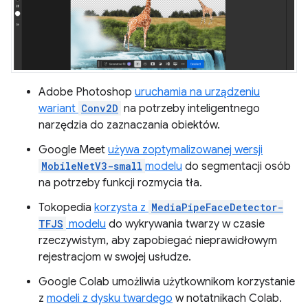
Adobe Photoshop
uruchamia na urządzeniu
wariant
Conv2D
na potrzeby inteligentnego
narzędzia do zaznaczania obiektów.
Google Meet
używa zoptymalizowanej wersji
MobileNetV3-small
modelu
do segmentacji osób
na potrzeby funkcji rozmycia tła.
Tokopedia
korzysta z
MediaPipeFaceDetector-
TFJS
modelu
do wykrywania twarzy w czasie
rzeczywistym, aby zapobiegać nieprawidłowym
rejestracjom w swojej usłudze.
Google Colab umożliwia użytkownikom korzystanie
z
modeli z dysku twardego
w notatnikach Colab.