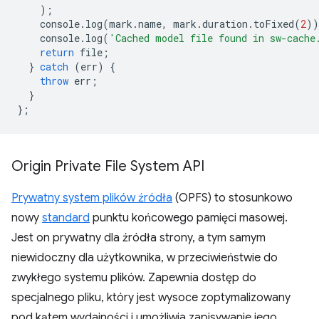
);
console
.
log
(
mark
.
name
,
mark
.
duration
.
toFixed
(
2
))
console
.
log
(
'Cached model file found in sw-cache
return
file
;
}
catch
(
err
)
{
throw
err
;
}
};
Origin Private File System API
Prywatny system plików źródła
(OPFS) to stosunkowo
nowy
standard
punktu końcowego pamięci masowej.
Jest on prywatny dla źródła strony, a tym samym
niewidoczny dla użytkownika, w przeciwieństwie do
zwykłego systemu plików. Zapewnia dostęp do
specjalnego pliku, który jest wysoce zoptymalizowany
pod kątem wydajności i umożliwia zapisywanie jego