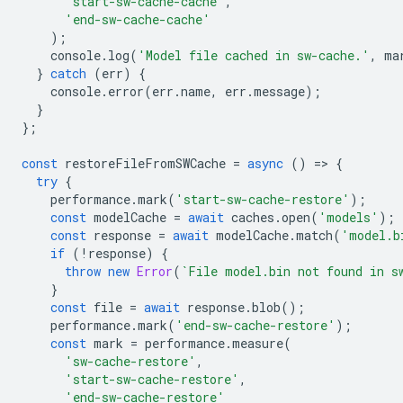
'start-sw-cache-cache'
,
'end-sw-cache-cache'
);
console
.
log
(
'Model file cached in sw-cache.'
,
ma
}
catch
(
err
)
{
console
.
error
(
err
.
name
,
err
.
message
);
}
};
const
restoreFileFromSWCache
=
async
()
=
>
{
try
{
performance
.
mark
(
'start-sw-cache-restore'
);
const
modelCache
=
await
caches
.
open
(
'models'
);
const
response
=
await
modelCache
.
match
(
'model.b
if
(
!
response
)
{
throw
new
Error
(
`File model.bin not found in s
}
const
file
=
await
response
.
blob
();
performance
.
mark
(
'end-sw-cache-restore'
);
const
mark
=
performance
.
measure
(
'sw-cache-restore'
,
'start-sw-cache-restore'
,
'end-sw-cache-restore'