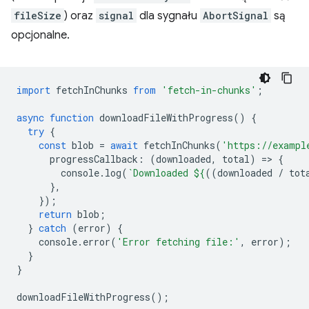
fileSize
) oraz
signal
dla sygnału
AbortSignal
są
opcjonalne.
import
fetchInChunks
from
'fetch-in-chunks'
;
async
function
downloadFileWithProgress
()
{
try
{
const
blob
=
await
fetchInChunks
(
'https://exampl
progressCallback
:
(
downloaded
,
total
)
=
>
{
console
.
log
(
`Downloaded 
${
((
downloaded
/
tot
},
});
return
blob
;
}
catch
(
error
)
{
console
.
error
(
'Error fetching file:'
,
error
);
}
}
downloadFileWithProgress
();