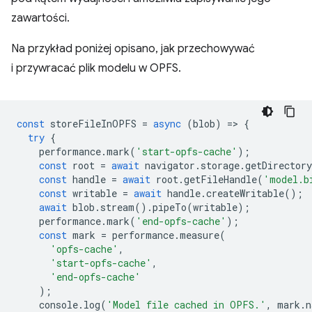
zawartości.
Na przykład poniżej opisano, jak przechowywać
i przywracać plik modelu w OPFS.
const
storeFileInOPFS
=
async
(
blob
)
=
>
{
try
{
performance
.
mark
(
'start-opfs-cache'
);
const
root
=
await
navigator
.
storage
.
getDirectory
const
handle
=
await
root
.
getFileHandle
(
'model.b
const
writable
=
await
handle
.
createWritable
();
await
blob
.
stream
().
pipeTo
(
writable
);
performance
.
mark
(
'end-opfs-cache'
);
const
mark
=
performance
.
measure
(
'opfs-cache'
,
'start-opfs-cache'
,
'end-opfs-cache'
);
console
.
log
(
'Model file cached in OPFS.'
,
mark
.
n