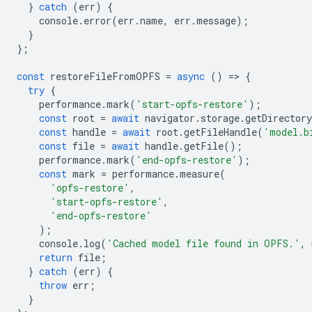
}
catch
(
err
)
{
console
.
error
(
err
.
name
,
err
.
message
);
}
};
const
restoreFileFromOPFS
=
async
()
=
>
{
try
{
performance
.
mark
(
'start-opfs-restore'
);
const
root
=
await
navigator
.
storage
.
getDirectory
const
handle
=
await
root
.
getFileHandle
(
'model.b
const
file
=
await
handle
.
getFile
();
performance
.
mark
(
'end-opfs-restore'
);
const
mark
=
performance
.
measure
(
'opfs-restore'
,
'start-opfs-restore'
,
'end-opfs-restore'
);
console
.
log
(
'Cached model file found in OPFS.'
,
return
file
;
}
catch
(
err
)
{
throw
err
;
}