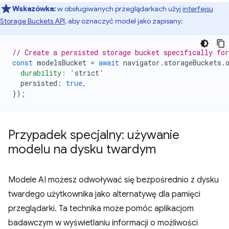
Wskazówka:
w obsługiwanych przeglądarkach użyj
interfejsu
Storage Buckets API
, aby oznaczyć model jako zapisany:
// Create a persisted storage bucket specifically fo
const
modelsBucket
=
await
navigator
.
storageBuckets
.
  durability: '
strict
'
persisted
:
true
,
});
Przypadek specjalny: używanie
modelu na dysku twardym
Modele AI możesz odwoływać się bezpośrednio z dysku
twardego użytkownika jako alternatywę dla pamięci
przeglądarki. Ta technika może pomóc aplikacjom
badawczym w wyświetlaniu informacji o możliwości