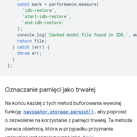
const
mark
=
performance
.
measure
(
'idb-restore'
,
'start-idb-restore'
,
'end-idb-restore'
);
console
.
log
(
'Cached model file found in IDB.'
,
m
return
file
;
}
catch
(
err
)
{
throw
err
;
}
};
Oznaczanie pamięci jako trwałej
Na końcu każdej z tych metod buforowania wywołaj
funkcję
navigator.storage.persist()
, aby poprosić
o zezwolenie na korzystanie z pamięci trwałej. Ta metoda
zwraca obietnicę, która w przypadku przyznania