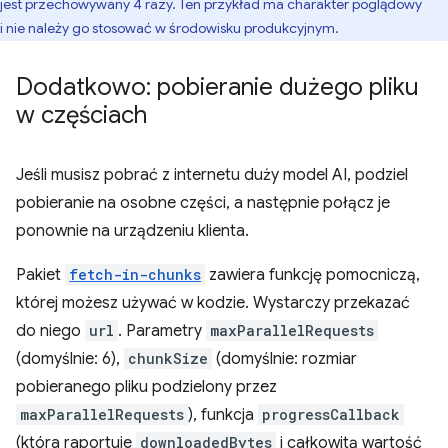
jest przechowywany 4 razy. Ten przykład ma charakter poglądowy
i nie należy go stosować w środowisku produkcyjnym.
Dodatkowo: pobieranie dużego pliku
w częściach
Jeśli musisz pobrać z internetu duży model AI, podziel
pobieranie na osobne części, a następnie połącz je
ponownie na urządzeniu klienta.
Pakiet
fetch-in-chunks
zawiera funkcję pomocniczą,
której możesz używać w kodzie. Wystarczy przekazać
do niego
url
. Parametry
maxParallelRequests
(domyślnie: 6),
chunkSize
(domyślnie: rozmiar
pobieranego pliku podzielony przez
maxParallelRequests
), funkcja
progressCallback
(która raportuje
downloadedBytes
i całkowitą wartość