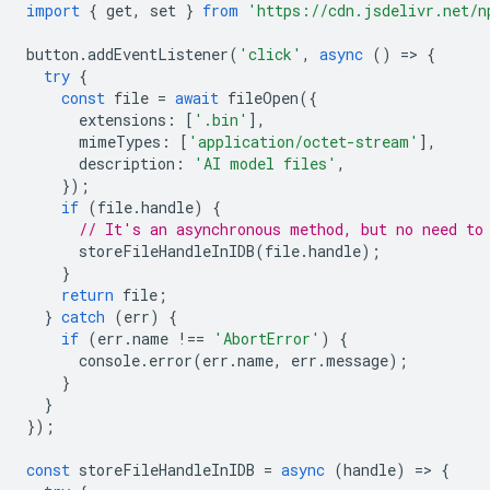
import
{
get
,
set
}
from
'https://cdn.jsdelivr.net/n
button
.
addEventListener
(
'click'
,
async
()
=
>
{
try
{
const
file
=
await
fileOpen
({
extensions
:
[
'.bin'
],
mimeTypes
:
[
'application/octet-stream'
],
description
:
'AI model files'
,
});
if
(
file
.
handle
)
{
// It's an asynchronous method, but no need to
storeFileHandleInIDB
(
file
.
handle
);
}
return
file
;
}
catch
(
err
)
{
if
(
err
.
name
!==
'AbortError'
)
{
console
.
error
(
err
.
name
,
err
.
message
);
}
}
});
const
storeFileHandleInIDB
=
async
(
handle
)
=
>
{