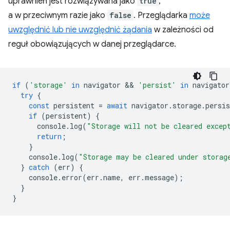
uprawnień jest rozwiązywana jako
true
,
a w przeciwnym razie jako
false
. Przeglądarka
może
uwzględnić lub nie uwzględnić żądania
w zależności od
reguł obowiązujących w danej przeglądarce.
if
(
'storage'
in
navigator
 && 
'persist'
in
navigator
try
{
const
persistent
=
await
navigator
.
storage
.
persis
if
(
persistent
)
{
console
.
log
(
"Storage will not be cleared excep
return
;
}
console
.
log
(
"Storage may be cleared under storag
}
catch
(
err
)
{
console
.
error
(
err
.
name
,
err
.
message
);
}
}