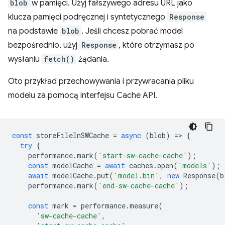
blob
w pamięci. Użyj fałszywego adresu URL jako
klucza pamięci podręcznej i syntetycznego
Response
na podstawie
blob
. Jeśli chcesz pobrać model
bezpośrednio, użyj
Response
, które otrzymasz po
wysłaniu
fetch()
żądania.
Oto przykład przechowywania i przywracania pliku
modelu za pomocą interfejsu Cache API.
const
storeFileInSWCache
=
async
(
blob
)
=
>
{
try
{
performance
.
mark
(
'start-sw-cache-cache'
);
const
modelCache
=
await
caches
.
open
(
'models'
);
await
modelCache
.
put
(
'model.bin'
,
new
Response
(
b
performance
.
mark
(
'end-sw-cache-cache'
);
const
mark
=
performance
.
measure
(
'sw-cache-cache'
,