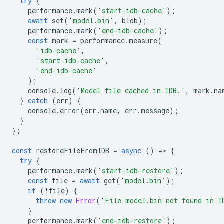
try
{
performance
.
mark
(
'start-idb-cache'
);
await
set
(
'model.bin'
,
blob
);
performance
.
mark
(
'end-idb-cache'
);
const
mark
=
performance
.
measure
(
'idb-cache'
,
'start-idb-cache'
,
'end-idb-cache'
);
console
.
log
(
'Model file cached in IDB.'
,
mark
.
na
}
catch
(
err
)
{
console
.
error
(
err
.
name
,
err
.
message
);
}
};
const
restoreFileFromIDB
=
async
()
=
>
{
try
{
performance
.
mark
(
'start-idb-restore'
);
const
file
=
await
get
(
'model.bin'
);
if
(
!
file
)
{
throw
new
Error
(
'File model.bin not found in I
}
performance
.
mark
(
'end-idb-restore'
);