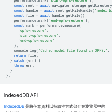
performance
.
mark
(
'start-opfs-restore'
);
const
root
=
await
navigator
.
storage
.
getDirectory
const
handle
=
await
root
.
getFileHandle
(
'model.b
const
file
=
await
handle
.
getFile
();
performance
.
mark
(
'end-opfs-restore'
);
const
mark
=
performance
.
measure
(
'opfs-restore'
,
'start-opfs-restore'
,
'end-opfs-restore'
);
console
.
log
(
'Cached model file found in OPFS.'
,
return
file
;
}
catch
(
err
)
{
throw
err
;
}
};
Indexed
DB API
IndexedDB
是將任意資料以持續性方式儲存在瀏覽器中的