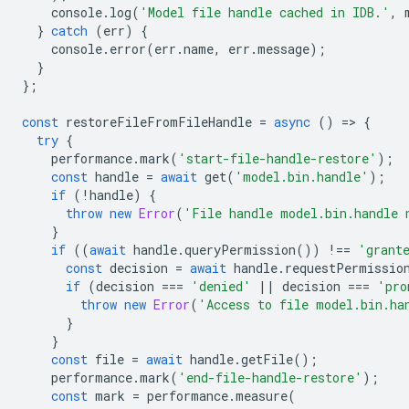
console
.
log
(
'Model file handle cached in IDB.'
,
}
catch
(
err
)
{
console
.
error
(
err
.
name
,
err
.
message
);
}
};
const
restoreFileFromFileHandle
=
async
()
=
>
{
try
{
performance
.
mark
(
'start-file-handle-restore'
);
const
handle
=
await
get
(
'model.bin.handle'
);
if
(
!
handle
)
{
throw
new
Error
(
'File handle model.bin.handle 
}
if
((
await
handle
.
queryPermission
())
!==
'grant
const
decision
=
await
handle
.
requestPermissio
if
(
decision
===
'denied'
||
decision
===
'pro
throw
new
Error
(
'Access to file model.bin.ha
}
}
const
file
=
await
handle
.
getFile
();
performance
.
mark
(
'end-file-handle-restore'
);
const
mark
=
performance
.
measure
(