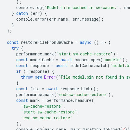
);
console
.
log
(
'Model file cached in sw-cache.'
,
ma
}
catch
(
err
)
{
console
.
error
(
err
.
name
,
err
.
message
);
}
};
const
restoreFileFromSWCache
=
async
()
=
>
{
try
{
performance
.
mark
(
'start-sw-cache-restore'
);
const
modelCache
=
await
caches
.
open
(
'models'
);
const
response
=
await
modelCache
.
match
(
'model.b
if
(
!
response
)
{
throw
new
Error
(
`File model.bin not found in s
}
const
file
=
await
response
.
blob
();
performance
.
mark
(
'end-sw-cache-restore'
);
const
mark
=
performance
.
measure
(
'sw-cache-restore'
,
'start-sw-cache-restore'
,
'end-sw-cache-restore'
);
console
.
log
(
mark
.
name
,
mark
.
duration
.
toFixed
(
2
))