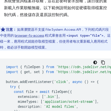
系統會查詢檔案存取權，並在必要時要求授權，讓日後的重
新載入作業順暢無礙。以下範例說明如何從硬碟取得檔案控
制代碼，然後儲存及還原該控制代碼。
注意：
如果瀏覽器不支援 File System Access API，下列程式碼片段
中使用的
browser-fs-access
程式庫會改用
。這
<input type="file">
樣一來，應用程式就能存取模型檔案，但使用者每次重新載入應用程式
時，都必須手動開啟模型檔案。
import
{
fileOpen
}
from
'https://cdn.jsdelivr.net/n
import
{
get
,
set
}
from
'https://cdn.jsdelivr.net/n
button
.
addEventListener
(
'click'
,
async
()
=
>
{
try
{
const
file
=
await
fileOpen
({
extensions
:
[
'.bin'
],
mimeTypes
:
[
'application/octet-stream'
],
description
:
'AI model files'
,