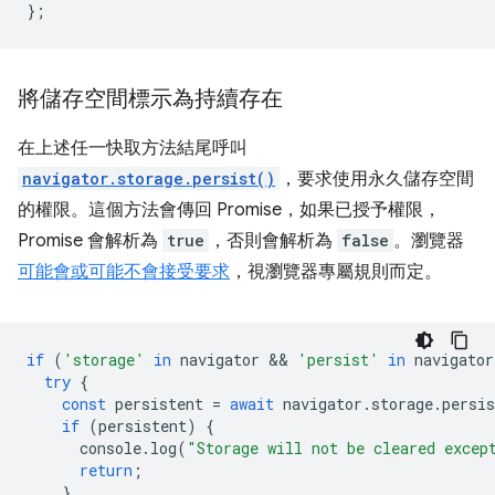
};
將儲存空間標示為持續存在
在上述任一快取方法結尾呼叫
navigator.storage.persist()
，要求使用永久儲存空間
的權限。這個方法會傳回 Promise，如果已授予權限，
Promise 會解析為
true
，否則會解析為
false
。瀏覽器
可能會或可能不會接受要求
，視瀏覽器專屬規則而定。
if
(
'storage'
in
navigator
 && 
'persist'
in
navigator
try
{
const
persistent
=
await
navigator
.
storage
.
persis
if
(
persistent
)
{
console
.
log
(
"Storage will not be cleared excep
return
;
}