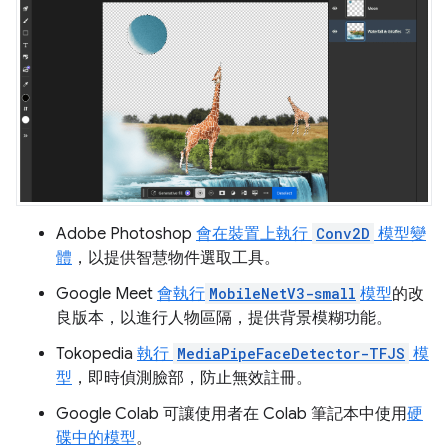
Adobe Photoshop
會在裝置上執行
Conv2D
模型變
體
，以提供智慧物件選取工具。
Google Meet
會執行
MobileNetV3-small
模型
的改
良版本，以進行人物區隔，提供背景模糊功能。
Tokopedia
執行
MediaPipeFaceDetector-TFJS
模
型
，即時偵測臉部，防止無效註冊。
Google Colab 可讓使用者在 Colab 筆記本中使用
硬
碟中的模型
。