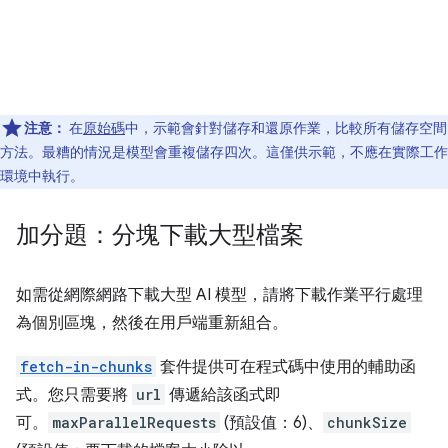
注意：
在
原始碼
中，示範會針對儲存和還原作業，比較所有儲存空間
方法。最糟的情況是模型會重複儲存四次。這僅供示範，不應在實際工作
環境中執行。
加分題：分塊下載大型檔案
如需從網際網路下載大型 AI 模型，請將下載作業平行處理
為個別區塊，然後在用戶端重新組合。
fetch-in-chunks
套件提供可在程式碼中使用的輔助函
式。您只需要將
url
傳遞給該函式即
可。
maxParallelRequests
(預設值：6)、
chunkSize