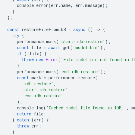
console
.
error
(
err
.
name
,
err
.
message
);
}
};
const
restoreFileFromIDB
=
async
()
=
>
{
try
{
performance
.
mark
(
'start-idb-restore'
);
const
file
=
await
get
(
'model.bin'
);
if
(
!
file
)
{
throw
new
Error
(
'File model.bin not found in I
}
performance
.
mark
(
'end-idb-restore'
);
const
mark
=
performance
.
measure
(
'idb-restore'
,
'start-idb-restore'
,
'end-idb-restore'
);
console
.
log
(
'Cached model file found in IDB.'
,
m
return
file
;
}
catch
(
err
)
{
throw
err
;
}