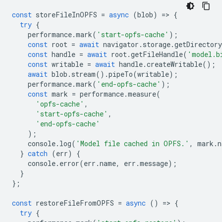
const
storeFileInOPFS
=
async
(
blob
)
=
>
{
try
{
performance
.
mark
(
'start-opfs-cache'
);
const
root
=
await
navigator
.
storage
.
getDirectory
const
handle
=
await
root
.
getFileHandle
(
'model.b
const
writable
=
await
handle
.
createWritable
();
await
blob
.
stream
().
pipeTo
(
writable
);
performance
.
mark
(
'end-opfs-cache'
);
const
mark
=
performance
.
measure
(
'opfs-cache'
,
'start-opfs-cache'
,
'end-opfs-cache'
);
console
.
log
(
'Model file cached in OPFS.'
,
mark
.
n
}
catch
(
err
)
{
console
.
error
(
err
.
name
,
err
.
message
);
}
};
const
restoreFileFromOPFS
=
async
()
=
>
{
try
{