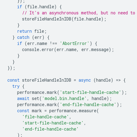
});
if
(
file
.
handle
)
{
// It's an asynchronous method, but no need to
storeFileHandleInIDB
(
file
.
handle
);
}
return
file
;
}
catch
(
err
)
{
if
(
err
.
name
!==
'AbortError'
)
{
console
.
error
(
err
.
name
,
err
.
message
);
}
}
});
const
storeFileHandleInIDB
=
async
(
handle
)
=
>
{
try
{
performance
.
mark
(
'start-file-handle-cache'
);
await
set
(
'model.bin.handle'
,
handle
);
performance
.
mark
(
'end-file-handle-cache'
);
const
mark
=
performance
.
measure
(
'file-handle-cache'
,
'start-file-handle-cache'
,
'end-file-handle-cache'
);