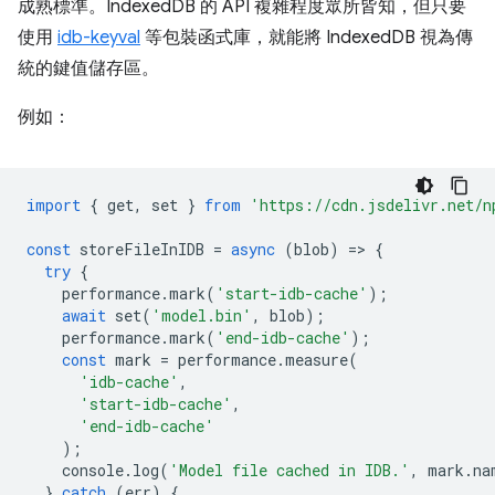
成熟標準。IndexedDB 的 API 複雜程度眾所皆知，但只要
使用
idb-keyval
等包裝函式庫，就能將 IndexedDB 視為傳
統的鍵值儲存區。
例如：
import
{
get
,
set
}
from
'https://cdn.jsdelivr.net/n
const
storeFileInIDB
=
async
(
blob
)
=
>
{
try
{
performance
.
mark
(
'start-idb-cache'
);
await
set
(
'model.bin'
,
blob
);
performance
.
mark
(
'end-idb-cache'
);
const
mark
=
performance
.
measure
(
'idb-cache'
,
'start-idb-cache'
,
'end-idb-cache'
);
console
.
log
(
'Model file cached in IDB.'
,
mark
.
na
}
catch
(
err
)
{