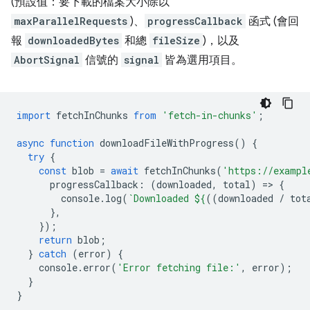
(預設值：要下載的檔案大小除以
maxParallelRequests
)、
progressCallback
函式 (會回
報
downloadedBytes
和總
fileSize
)，以及
AbortSignal
信號的
signal
皆為選用項目。
import
fetchInChunks
from
'fetch-in-chunks'
;
async
function
downloadFileWithProgress
()
{
try
{
const
blob
=
await
fetchInChunks
(
'https://exampl
progressCallback
:
(
downloaded
,
total
)
=
>
{
console
.
log
(
`Downloaded 
${
((
downloaded
/
tot
},
});
return
blob
;
}
catch
(
error
)
{
console
.
error
(
'Error fetching file:'
,
error
);
}
}