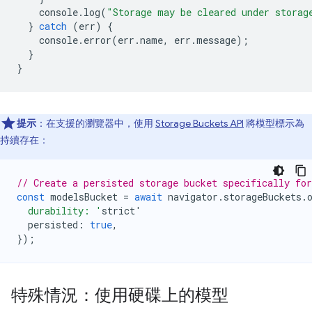
console
.
log
(
"Storage may be cleared under storag
}
catch
(
err
)
{
console
.
error
(
err
.
name
,
err
.
message
);
}
}
提示
：在支援的瀏覽器中，使用
Storage Buckets API
將模型標示為
持續存在：
// Create a persisted storage bucket specifically fo
const
modelsBucket
=
await
navigator
.
storageBuckets
.
  durability: '
strict
'
persisted
:
true
,
});
特殊情況：使用硬碟上的模型