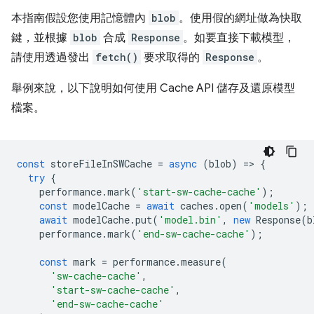
本指南假設您使用記憶體內
blob
。使用假的網址做為快取
鍵，並根據
blob
合成
Response
。如要直接下載模型，
請使用透過發出
fetch()
要求取得的
Response
。
舉例來說，以下說明如何使用 Cache API 儲存及還原模型
檔案。
const
storeFileInSWCache
=
async
(
blob
)
=
>
{
try
{
performance
.
mark
(
'start-sw-cache-cache'
);
const
modelCache
=
await
caches
.
open
(
'models'
);
await
modelCache
.
put
(
'model.bin'
,
new
Response
(
b
performance
.
mark
(
'end-sw-cache-cache'
);
const
mark
=
performance
.
measure
(
'sw-cache-cache'
,
'start-sw-cache-cache'
,
'end-sw-cache-cache'