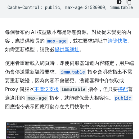
每個發布的 AI 模型版本都是靜態資源。對於從未變更的內
容，應提供較長的
max-age
，並在要求網址中
清除快取
。
如需更新模型，請務必
提供新網址
。
使用者重新載入網頁時，即使伺服器知道內容穩定，用戶端
仍會傳送重新驗證要求。
immutable
指令會明確指出不需
要重新驗證，因為內容不會變更。瀏覽器和中介快取或
Proxy 伺服器
不廣泛支援
immutable
指令，但只要
搭配
普
遍適用的
max-age
指令，就能確保最大相容性。
public
回應指令表示回應可儲存在共用快取中。