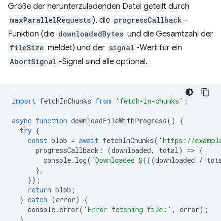
Größe der herunterzuladenden Datei geteilt durch
maxParallelRequests
), die
progressCallback
-
Funktion (die
downloadedBytes
und die Gesamtzahl der
fileSize
meldet) und der
signal
-Wert für ein
AbortSignal
-Signal sind alle optional.
import
fetchInChunks
from
'fetch-in-chunks'
;
async
function
downloadFileWithProgress
()
{
try
{
const
blob
=
await
fetchInChunks
(
'https://exampl
progressCallback
:
(
downloaded
,
total
)
=
>
{
console
.
log
(
`Downloaded 
${
((
downloaded
/
tot
},
});
return
blob
;
}
catch
(
error
)
{
console
.
error
(
'Error fetching file:'
,
error
);
}