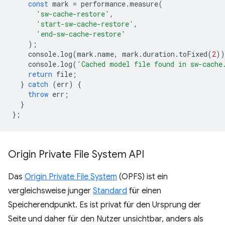
const
mark
=
performance
.
measure
(
'sw-cache-restore'
,
'start-sw-cache-restore'
,
'end-sw-cache-restore'
);
console
.
log
(
mark
.
name
,
mark
.
duration
.
toFixed
(
2
))
console
.
log
(
'Cached model file found in sw-cache
return
file
;
}
catch
(
err
)
{
throw
err
;
}
};
Origin Private File System API
Das
Origin Private File System
(OPFS) ist ein
vergleichsweise junger
Standard
für einen
Speicherendpunkt. Es ist privat für den Ursprung der
Seite und daher für den Nutzer unsichtbar, anders als