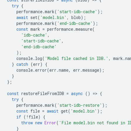
try
{
performance
.
mark
(
'start-idb-cache'
);
await
set
(
'model.bin'
,
blob
);
performance
.
mark
(
'end-idb-cache'
);
const
mark
=
performance
.
measure
(
'idb-cache'
,
'start-idb-cache'
,
'end-idb-cache'
);
console
.
log
(
'Model file cached in IDB.'
,
mark
.
na
}
catch
(
err
)
{
console
.
error
(
err
.
name
,
err
.
message
);
}
};
const
restoreFileFromIDB
=
async
()
=
>
{
try
{
performance
.
mark
(
'start-idb-restore'
);
const
file
=
await
get
(
'model.bin'
);
if
(
!
file
)
{
throw
new
Error
(
'File model.bin not found in I
}