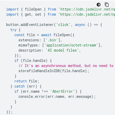
import
{
fileOpen
}
from
'https://cdn.jsdelivr.net/n
import
{
get
,
set
}
from
'https://cdn.jsdelivr.net/n
button
.
addEventListener
(
'click'
,
async
()
=
>
{
try
{
const
file
=
await
fileOpen
({
extensions
:
[
'.bin'
],
mimeTypes
:
[
'application/octet-stream'
],
description
:
'AI model files'
,
});
if
(
file
.
handle
)
{
// It's an asynchronous method, but no need to
storeFileHandleInIDB
(
file
.
handle
);
}
return
file
;
}
catch
(
err
)
{
if
(
err
.
name
!==
'AbortError'
)
{
console
.
error
(
err
.
name
,
err
.
message
);
}
}
});