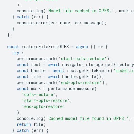
);
console
.
log
(
'Model file cached in OPFS.'
,
mark
.
n
}
catch
(
err
)
{
console
.
error
(
err
.
name
,
err
.
message
);
}
};
const
restoreFileFromOPFS
=
async
()
=
>
{
try
{
performance
.
mark
(
'start-opfs-restore'
);
const
root
=
await
navigator
.
storage
.
getDirectory
const
handle
=
await
root
.
getFileHandle
(
'model.b
const
file
=
await
handle
.
getFile
();
performance
.
mark
(
'end-opfs-restore'
);
const
mark
=
performance
.
measure
(
'opfs-restore'
,
'start-opfs-restore'
,
'end-opfs-restore'
);
console
.
log
(
'Cached model file found in OPFS.'
,
return
file
;
}
catch
(
err
)
{