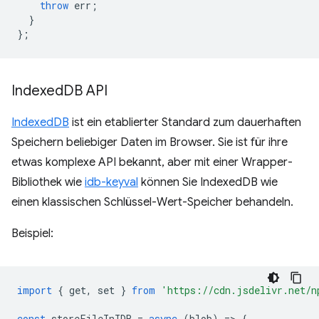
throw
err
;
}
};
Indexed
DB API
IndexedDB
ist ein etablierter Standard zum dauerhaften
Speichern beliebiger Daten im Browser. Sie ist für ihre
etwas komplexe API bekannt, aber mit einer Wrapper-
Bibliothek wie
idb-keyval
können Sie IndexedDB wie
einen klassischen Schlüssel-Wert-Speicher behandeln.
Beispiel:
import
{
get
,
set
}
from
'https://cdn.jsdelivr.net/n
const
storeFileInIDB
=
async
(
blob
)
=
>
{