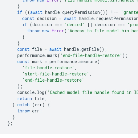
}
if
((
await
handle
.
queryPermission
())
!==
'grant
const
decision
=
await
handle
.
requestPermissio
if
(
decision
===
'denied'
||
decision
===
'pro
throw
new
Error
(
'Access to file model.bin.ha
}
}
const
file
=
await
handle
.
getFile
();
performance
.
mark
(
'end-file-handle-restore'
);
const
mark
=
performance
.
measure
(
'file-handle-restore'
,
'start-file-handle-restore'
,
'end-file-handle-restore'
);
console
.
log
(
'Cached model file handle found in I
return
file
;
}
catch
(
err
)
{
throw
err
;
}
};