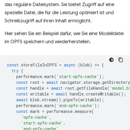
das reguläre Dateisystem. Sie bietet Zugriff auf eine
spezielle Datei, die für die Leistung optimiert ist und
Schreibzugriff auf ihren Inhalt ermöglicht.
Hier sehen Sie ein Beispiel dafür, wie Sie eine Modelldatei
im OPFS speichern und wiederherstellen.
const
storeFileInOPFS
=
async
(
blob
)
=
>
{
try
{
performance
.
mark
(
'start-opfs-cache'
);
const
root
=
await
navigator
.
storage
.
getDirectory
const
handle
=
await
root
.
getFileHandle
(
'model.b
const
writable
=
await
handle
.
createWritable
();
await
blob
.
stream
().
pipeTo
(
writable
);
performance
.
mark
(
'end-opfs-cache'
);
const
mark
=
performance
.
measure
(
'opfs-cache'
,
'start-opfs-cache'
,
'end-opfs-cache'