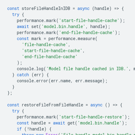
const
storeFileHandleInIDB
=
async
(
handle
)
=
>
{
try
{
performance
.
mark
(
'start-file-handle-cache'
);
await
set
(
'model.bin.handle'
,
handle
);
performance
.
mark
(
'end-file-handle-cache'
);
const
mark
=
performance
.
measure
(
'file-handle-cache'
,
'start-file-handle-cache'
,
'end-file-handle-cache'
);
console
.
log
(
'Model file handle cached in IDB.'
,
}
catch
(
err
)
{
console
.
error
(
err
.
name
,
err
.
message
);
}
};
const
restoreFileFromFileHandle
=
async
()
=
>
{
try
{
performance
.
mark
(
'start-file-handle-restore'
);
const
handle
=
await
get
(
'model.bin.handle'
);
if
(
!
handle
)
{
throw
new
Error
(
'File handle model.bin.handle 