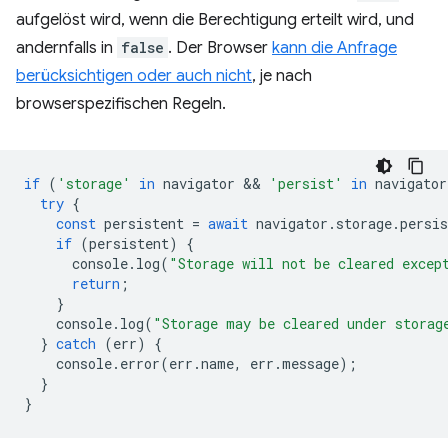
aufgelöst wird, wenn die Berechtigung erteilt wird, und
andernfalls in
false
. Der Browser
kann die Anfrage
berücksichtigen oder auch nicht
, je nach
browserspezifischen Regeln.
if
(
'storage'
in
navigator
 && 
'persist'
in
navigator
try
{
const
persistent
=
await
navigator
.
storage
.
persis
if
(
persistent
)
{
console
.
log
(
"Storage will not be cleared excep
return
;
}
console
.
log
(
"Storage may be cleared under storag
}
catch
(
err
)
{
console
.
error
(
err
.
name
,
err
.
message
);
}
}