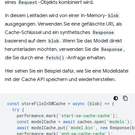
eines
Request
-Objekts kombiniert wird.
In diesem Leitfaden wird von einer In-Memory-
blob
ausgegangen. Verwenden Sie eine gefälschte URL als
Cache-Schlüssel und ein synthetisches
Response
basierend auf dem
blob
. Wenn Sie das Modell direkt
herunterladen möchten, verwenden Sie die
Response
,
die Sie durch eine
fetch()
-Anfrage erhalten.
Hier sehen Sie ein Beispiel dafür, wie Sie eine Modelldatei
mit der Cache API speichern und wiederherstellen.
const
storeFileInSWCache
=
async
(
blob
)
=
>
{
try
{
performance
.
mark
(
'start-sw-cache-cache'
);
const
modelCache
=
await
caches
.
open
(
'models'
);
await
modelCache
.
put
(
'model.bin'
,
new
Response
(
b
performance
.
mark
(
'end-sw-cache-cache'
);