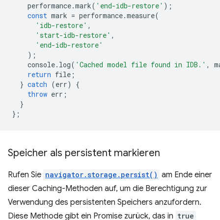
performance
.
mark
(
'end-idb-restore'
);
const
mark
=
performance
.
measure
(
'idb-restore'
,
'start-idb-restore'
,
'end-idb-restore'
);
console
.
log
(
'Cached model file found in IDB.'
,
m
return
file
;
}
catch
(
err
)
{
throw
err
;
}
};
Speicher als persistent markieren
Rufen Sie
navigator.storage.persist()
am Ende einer
dieser Caching-Methoden auf, um die Berechtigung zur
Verwendung des persistenten Speichers anzufordern.
Diese Methode gibt ein Promise zurück, das in
true