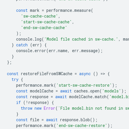
const
mark
=
performance
.
measure
(
'sw-cache-cache'
,
'start-sw-cache-cache'
,
'end-sw-cache-cache'
);
console
.
log
(
'Model file cached in sw-cache.'
,
ma
}
catch
(
err
)
{
console
.
error
(
err
.
name
,
err
.
message
);
}
};
const
restoreFileFromSWCache
=
async
()
=
>
{
try
{
performance
.
mark
(
'start-sw-cache-restore'
);
const
modelCache
=
await
caches
.
open
(
'models'
);
const
response
=
await
modelCache
.
match
(
'model.b
if
(
!
response
)
{
throw
new
Error
(
`File model.bin not found in s
}
const
file
=
await
response
.
blob
();
performance
.
mark
(
'end-sw-cache-restore'
);