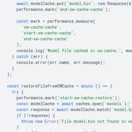
await
modelCache
.
put
(
'model.bin'
,
new
Response
(
b
performance
.
mark
(
'end-sw-cache-cache'
);
const
mark
=
performance
.
measure
(
'sw-cache-cache'
,
'start-sw-cache-cache'
,
'end-sw-cache-cache'
);
console
.
log
(
'Model file cached in sw-cache.'
,
ma
}
catch
(
err
)
{
console
.
error
(
err
.
name
,
err
.
message
);
}
};
const
restoreFileFromSWCache
=
async
()
=
>
{
try
{
performance
.
mark
(
'start-sw-cache-restore'
);
const
modelCache
=
await
caches
.
open
(
'models'
);
const
response
=
await
modelCache
.
match
(
'model.b
if
(
!
response
)
{
throw
new
Error
(
`File model.bin not found in s
}