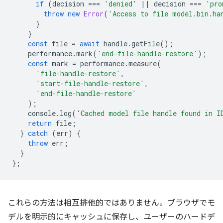
if
(
decision
===
'denied'
||
decision
===
'pro
throw
new
Error
(
'Access to file model.bin.ha
}
}
const
file
=
await
handle
.
getFile
();
performance
.
mark
(
'end-file-handle-restore'
);
const
mark
=
performance
.
measure
(
'file-handle-restore'
,
'start-file-handle-restore'
,
'end-file-handle-restore'
);
console
.
log
(
'Cached model file handle found in I
return
file
;
}
catch
(
err
)
{
throw
err
;
}
};
これらの方法は相互排他的ではありません。ブラウザでモ
デルを明示的にキャッシュに保存し、ユーザーのハードデ