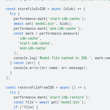
const
storeFileInIDB
=
async
(
blob
)
=
>
{
try
{
performance
.
mark
(
'start-idb-cache'
);
await
set
(
'model.bin'
,
blob
);
performance
.
mark
(
'end-idb-cache'
);
const
mark
=
performance
.
measure
(
'idb-cache'
,
'start-idb-cache'
,
'end-idb-cache'
);
console
.
log
(
'Model file cached in IDB.'
,
mark
.
na
}
catch
(
err
)
{
console
.
error
(
err
.
name
,
err
.
message
);
}
};
const
restoreFileFromIDB
=
async
()
=
>
{
try
{
performance
.
mark
(
'start-idb-restore'
);
const
file
=
await
get
(
'model.bin'
);
if
(
!
file
)
{