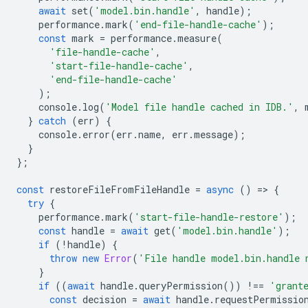
await
set
(
'model.bin.handle'
,
handle
);
performance
.
mark
(
'end-file-handle-cache'
);
const
mark
=
performance
.
measure
(
'file-handle-cache'
,
'start-file-handle-cache'
,
'end-file-handle-cache'
);
console
.
log
(
'Model file handle cached in IDB.'
,
}
catch
(
err
)
{
console
.
error
(
err
.
name
,
err
.
message
);
}
};
const
restoreFileFromFileHandle
=
async
()
=
>
{
try
{
performance
.
mark
(
'start-file-handle-restore'
);
const
handle
=
await
get
(
'model.bin.handle'
);
if
(
!
handle
)
{
throw
new
Error
(
'File handle model.bin.handle 
}
if
((
await
handle
.
queryPermission
())
!==
'grant
const
decision
=
await
handle
.
requestPermissio