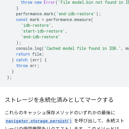
throw
new
Error
(
'File model.bin not found in I
}
performance
.
mark
(
'end-idb-restore'
);
const
mark
=
performance
.
measure
(
'idb-restore'
,
'start-idb-restore'
,
'end-idb-restore'
);
console
.
log
(
'Cached model file found in IDB.'
,
m
return
file
;
}
catch
(
err
)
{
throw
err
;
}
};
ストレージを永続化済みとしてマークする
これらのキャッシュ保存メソッドのいずれかの最後に
navigator.storage.persist()
を呼び出して、永続スト