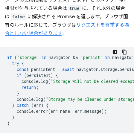
レージの使用権限をリクエストします。このメソッドは、
権限が付与されている場合は
true
に、それ以外の場合
は
false
に解決される Promise を返します。ブラウザ固
有のルールに応じて、ブラウザは
リクエストを尊重する場
合としない場合があります
。
if
(
'storage'
in
navigator
 && 
'persist'
in
navigator
try
{
const
persistent
=
await
navigator
.
storage
.
persis
if
(
persistent
)
{
console
.
log
(
"Storage will not be cleared excep
return
;
}
console
.
log
(
"Storage may be cleared under storag
}
catch
(
err
)
{
console
.
error
(
err
.
name
,
err
.
message
);
}
}