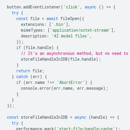
button
.
addEventListener
(
'click'
,
async
()
=
>
{
try
{
const
file
=
await
fileOpen
({
extensions
:
[
'.bin'
],
mimeTypes
:
[
'application/octet-stream'
],
description
:
'AI model files'
,
});
if
(
file
.
handle
)
{
// It's an asynchronous method, but no need to
storeFileHandleInIDB
(
file
.
handle
);
}
return
file
;
}
catch
(
err
)
{
if
(
err
.
name
!==
'AbortError'
)
{
console
.
error
(
err
.
name
,
err
.
message
);
}
}
});
const
storeFileHandleInIDB
=
async
(
handle
)
=
>
{
try
{
performance
.
mark
(
'start-file-handle-cache'
);