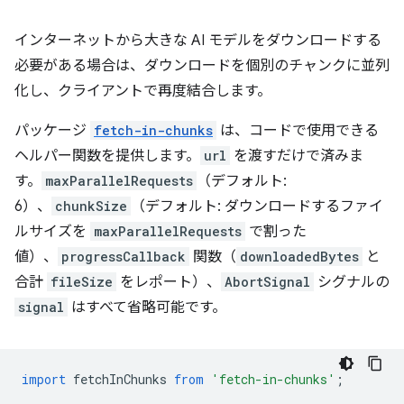
インターネットから大きな AI モデルをダウンロードする
必要がある場合は、ダウンロードを個別のチャンクに並列
化し、クライアントで再度結合します。
パッケージ
fetch-in-chunks
は、コードで使用できる
ヘルパー関数を提供します。
url
を渡すだけで済みま
す。
maxParallelRequests
（デフォルト:
6）、
chunkSize
（デフォルト: ダウンロードするファイ
ルサイズを
maxParallelRequests
で割った
値）、
progressCallback
関数（
downloadedBytes
と
合計
fileSize
をレポート）、
AbortSignal
シグナルの
signal
はすべて省略可能です。
import
fetchInChunks
from
'fetch-in-chunks'
;