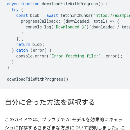
async
function
downloadFileWithProgress
()
{
try
{
const
blob
=
await
fetchInChunks
(
'https://exampl
progressCallback
:
(
downloaded
,
total
)
=
>
{
console
.
log
(
`Downloaded 
${
((
downloaded
/
tot
},
});
return
blob
;
}
catch
(
error
)
{
console
.
error
(
'Error fetching file:'
,
error
);
}
}
downloadFileWithProgress
();
自分に合った方法を選択する
このガイドでは、ブラウザで AI モデルを効果的にキャッ
シュに保存するさまざまな方法について説明しました。こ