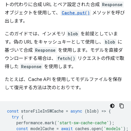
トの代わりに合成 URL とペア設定された合成
Response
オブジェクトを使用して、
Cache.put()
メソッドを呼び
出します。
このガイドでは、インメモリ
blob
を前提としていま
す。偽の URL をキャッシュキーとして使用し、
blob
に
基づいて合成
Response
を使用します。モデルを直接ダ
ウンロードする場合は、
fetch()
リクエストの作成で取
得した
Response
を使用します。
たとえば、Cache API を使用してモデルファイルを保存
して復元する方法は次のとおりです。
const
storeFileInSWCache
=
async
(
blob
)
=
>
{
try
{
performance
.
mark
(
'start-sw-cache-cache'
);
const
modelCache
=
await
caches
.
open
(
'models'
);