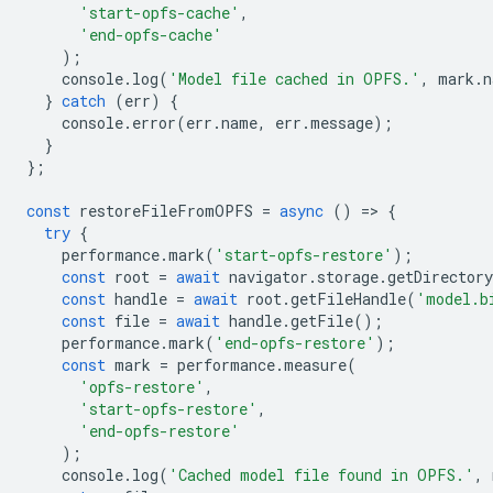
'start-opfs-cache'
,
'end-opfs-cache'
);
console
.
log
(
'Model file cached in OPFS.'
,
mark
.
n
}
catch
(
err
)
{
console
.
error
(
err
.
name
,
err
.
message
);
}
};
const
restoreFileFromOPFS
=
async
()
=
>
{
try
{
performance
.
mark
(
'start-opfs-restore'
);
const
root
=
await
navigator
.
storage
.
getDirectory
const
handle
=
await
root
.
getFileHandle
(
'model.b
const
file
=
await
handle
.
getFile
();
performance
.
mark
(
'end-opfs-restore'
);
const
mark
=
performance
.
measure
(
'opfs-restore'
,
'start-opfs-restore'
,
'end-opfs-restore'
);
console
.
log
(
'Cached model file found in OPFS.'
,