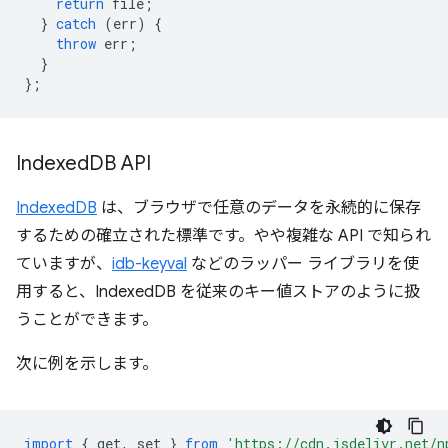
return
file
;
}
catch
(
err
)
{
throw
err
;
}
};
Indexed
DB API
IndexedDB
は、ブラウザで任意のデータを永続的に保存
するための確立された標準です。やや複雑な API で知られ
ていますが、
idb-keyval
などのラッパー ライブラリを使
用すると、IndexedDB を従来のキー値ストアのように扱
うことができます。
次に例を示します。
import
{
get
,
set
}
from
'https://cdn.jsdelivr.net/n