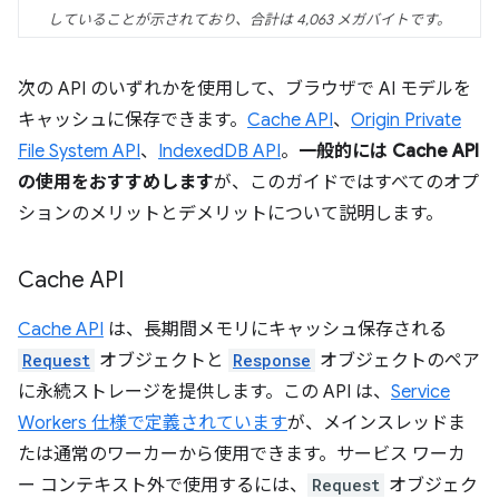
していることが示されており、合計は 4,063 メガバイトです。
次の API のいずれかを使用して、ブラウザで AI モデルを
キャッシュに保存できます。
Cache API
、
Origin Private
File System API
、
IndexedDB API
。
一般的には Cache API
の使用をおすすめします
が、このガイドではすべてのオプ
ションのメリットとデメリットについて説明します。
Cache API
Cache API
は、長期間メモリにキャッシュ保存される
Request
オブジェクトと
Response
オブジェクトのペア
に永続ストレージを提供します。この API は、
Service
Workers 仕様で定義されています
が、メインスレッドま
たは通常のワーカーから使用できます。サービス ワーカ
ー コンテキスト外で使用するには、
Request
オブジェク