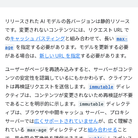
リリースされた AI モデルの各バージョンは静的リソース
です。変更されないコンテンツには、リクエスト URL で
の
キャッシュ バスティング
と組み合わせて、長い
max-
age
を指定する必要があります。モデルを更新する必要
がある場合は、
新しい URL を指定
する必要があります。
ユーザーがページを再読み込みすると、サーバーがコンテ
ンツの安定性を認識しているにもかかわらず、クライアン
トは再検証リクエストを送信します。
immutable
ディレ
クティブは、コンテンツが変更されないため再検証が不要
であることを明示的に示します。
immutable
ディレクテ
ィブは、ブラウザや中間キャッシュ サーバー、プロキシ
サーバーでは
広くサポートされていません
が、広く理解さ
れている
max-age
ディレクティブと
組み合わせる
こと