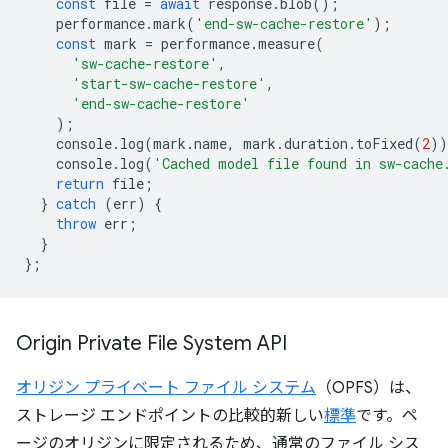
const
file
=
await
response
.
blob
();
performance
.
mark
(
'end-sw-cache-restore'
);
const
mark
=
performance
.
measure
(
'sw-cache-restore'
,
'start-sw-cache-restore'
,
'end-sw-cache-restore'
);
console
.
log
(
mark
.
name
,
mark
.
duration
.
toFixed
(
2
))
console
.
log
(
'Cached model file found in sw-cache
return
file
;
}
catch
(
err
)
{
throw
err
;
}
};
Origin Private File System API
オリジン プライベート ファイル システム
（OPFS）は、
ストレージ エンドポイントの比較的新しい
標準
です。ペ
ージのオリジンに限定されるため、通常のファイル シス