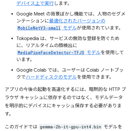
デバイス上で実行
します。
Google Meet の背景ぼかし機能では、人物のセグメ
ンテーションに
最適化されたバージョンの
MobileNetV3-small
モデル
が使用されています。
Tokopedia は、サービスの無効な登録を防ぐため
に、リアルタイムの顔検出に
MediaPipeFaceDetector-TFJS
モデル
を使用して
います。
Google Colab では、ユーザーは Colab ノートブッ
クで
ハードディスクのモデル
を使用できます。
アプリの今後の起動を高速化するには、暗黙的な HTTP ブ
ラウザ キャッシュに依存するのではなく、モデルデータ
を明示的にデバイスにキャッシュ保存する必要がありま
す。
このガイドでは
gemma-2b-it-gpu-int4.bin
モデルを