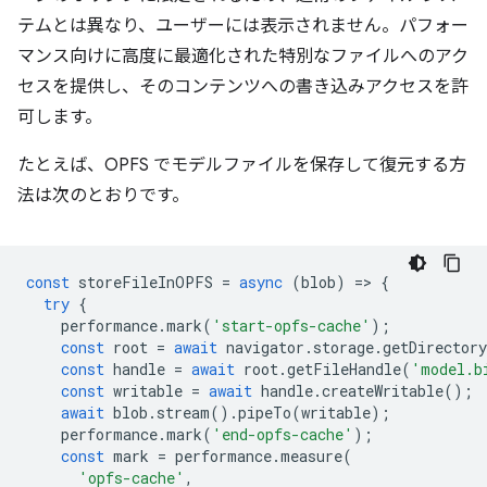
テムとは異なり、ユーザーには表示されません。パフォー
マンス向けに高度に最適化された特別なファイルへのアク
セスを提供し、そのコンテンツへの書き込みアクセスを許
可します。
たとえば、OPFS でモデルファイルを保存して復元する方
法は次のとおりです。
const
storeFileInOPFS
=
async
(
blob
)
=
>
{
try
{
performance
.
mark
(
'start-opfs-cache'
);
const
root
=
await
navigator
.
storage
.
getDirectory
const
handle
=
await
root
.
getFileHandle
(
'model.b
const
writable
=
await
handle
.
createWritable
();
await
blob
.
stream
().
pipeTo
(
writable
);
performance
.
mark
(
'end-opfs-cache'
);
const
mark
=
performance
.
measure
(
'opfs-cache'
,