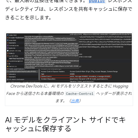
で、最大限の互換性を確保できます。
public
レスポンス
ディレクティブは、レスポンスを共有キャッシュに保存で
きることを示します。
Chrome DevTools に、AI モデルをリクエストするときに Hugging
Face から送信される本番環境の
Cache-Control
ヘッダーが表示され
ます。（
出典
）
AI モデルをクライアント サイドでキ
ャッシュに保存する