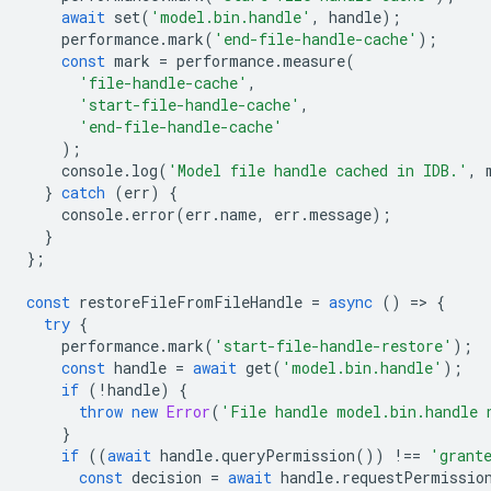
await
set
(
'model.bin.handle'
,
handle
);
performance
.
mark
(
'end-file-handle-cache'
);
const
mark
=
performance
.
measure
(
'file-handle-cache'
,
'start-file-handle-cache'
,
'end-file-handle-cache'
);
console
.
log
(
'Model file handle cached in IDB.'
,
}
catch
(
err
)
{
console
.
error
(
err
.
name
,
err
.
message
);
}
};
const
restoreFileFromFileHandle
=
async
()
=
>
{
try
{
performance
.
mark
(
'start-file-handle-restore'
);
const
handle
=
await
get
(
'model.bin.handle'
);
if
(
!
handle
)
{
throw
new
Error
(
'File handle model.bin.handle 
}
if
((
await
handle
.
queryPermission
())
!==
'grant
const
decision
=
await
handle
.
requestPermissio