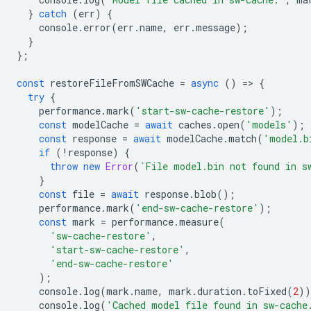
}
catch
(
err
)
{
console
.
error
(
err
.
name
,
err
.
message
);
}
};
const
restoreFileFromSWCache
=
async
()
=
>
{
try
{
performance
.
mark
(
'start-sw-cache-restore'
);
const
modelCache
=
await
caches
.
open
(
'models'
);
const
response
=
await
modelCache
.
match
(
'model.b
if
(
!
response
)
{
throw
new
Error
(
`File model.bin not found in s
}
const
file
=
await
response
.
blob
();
performance
.
mark
(
'end-sw-cache-restore'
);
const
mark
=
performance
.
measure
(
'sw-cache-restore'
,
'start-sw-cache-restore'
,
'end-sw-cache-restore'
);
console
.
log
(
mark
.
name
,
mark
.
duration
.
toFixed
(
2
))
console
.
log
(
'Cached model file found in sw-cache