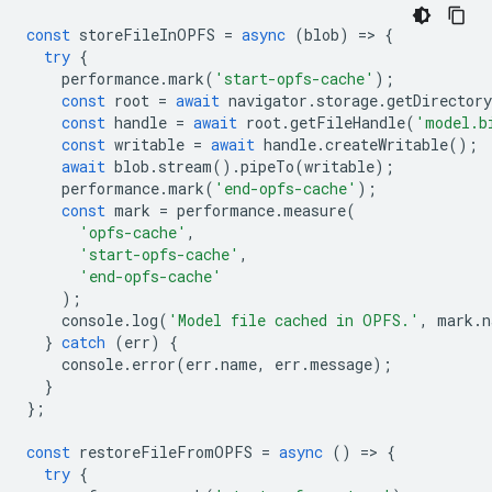
const
storeFileInOPFS
=
async
(
blob
)
=
>
{
try
{
performance
.
mark
(
'start-opfs-cache'
);
const
root
=
await
navigator
.
storage
.
getDirectory
const
handle
=
await
root
.
getFileHandle
(
'model.b
const
writable
=
await
handle
.
createWritable
();
await
blob
.
stream
().
pipeTo
(
writable
);
performance
.
mark
(
'end-opfs-cache'
);
const
mark
=
performance
.
measure
(
'opfs-cache'
,
'start-opfs-cache'
,
'end-opfs-cache'
);
console
.
log
(
'Model file cached in OPFS.'
,
mark
.
n
}
catch
(
err
)
{
console
.
error
(
err
.
name
,
err
.
message
);
}
};
const
restoreFileFromOPFS
=
async
()
=
>
{
try
{