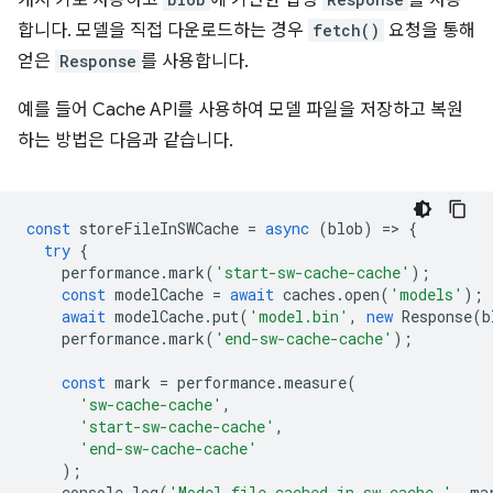
캐시 키로 사용하고
에 기반한 합성
를 사용
합니다. 모델을 직접 다운로드하는 경우
fetch()
요청을 통해
얻은
Response
를 사용합니다.
예를 들어 Cache API를 사용하여 모델 파일을 저장하고 복원
하는 방법은 다음과 같습니다.
const
storeFileInSWCache
=
async
(
blob
)
=
>
{
try
{
performance
.
mark
(
'start-sw-cache-cache'
);
const
modelCache
=
await
caches
.
open
(
'models'
);
await
modelCache
.
put
(
'model.bin'
,
new
Response
(
b
performance
.
mark
(
'end-sw-cache-cache'
);
const
mark
=
performance
.
measure
(
'sw-cache-cache'
,
'start-sw-cache-cache'
,
'end-sw-cache-cache'
);
console
.
log
(
'Model file cached in sw-cache.'
,
ma