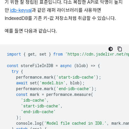
기 위한 잘 정립된 표준입니다. 다소 복잡한 API로 악명이 높지
만
idb-keyval
과 같은 래퍼 라이브러리를 사용하면
IndexedDB를 기존 키-값 저장소처럼 취급할 수 있습니다.
예를 들면 다음과 같습니다.
import
{
get
,
set
}
from
'https://cdn.jsdelivr.net/n
const
storeFileInIDB
=
async
(
blob
)
=
>
{
try
{
performance
.
mark
(
'start-idb-cache'
);
await
set
(
'model.bin'
,
blob
);
performance
.
mark
(
'end-idb-cache'
);
const
mark
=
performance
.
measure
(
'idb-cache'
,
'start-idb-cache'
,
'end-idb-cache'
);
console
.
log
(
'Model file cached in IDB.'
,
mark
.
na
}
catch
(
err
)
{