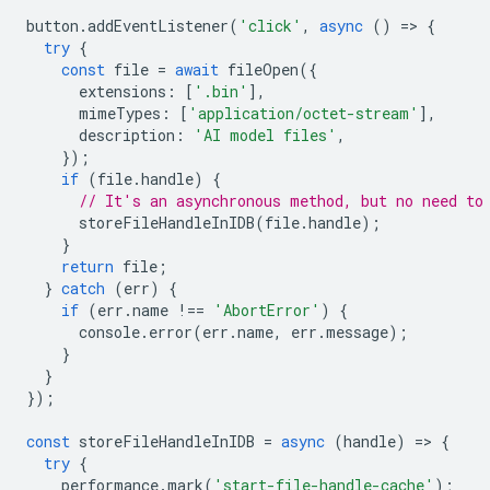
button
.
addEventListener
(
'click'
,
async
()
=
>
{
try
{
const
file
=
await
fileOpen
({
extensions
:
[
'.bin'
],
mimeTypes
:
[
'application/octet-stream'
],
description
:
'AI model files'
,
});
if
(
file
.
handle
)
{
// It's an asynchronous method, but no need to
storeFileHandleInIDB
(
file
.
handle
);
}
return
file
;
}
catch
(
err
)
{
if
(
err
.
name
!==
'AbortError'
)
{
console
.
error
(
err
.
name
,
err
.
message
);
}
}
});
const
storeFileHandleInIDB
=
async
(
handle
)
=
>
{
try
{
performance
.
mark
(
'start-file-handle-cache'
);