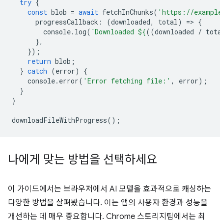
try
{
const
blob
=
await
fetchInChunks
(
'https://exampl
progressCallback
:
(
downloaded
,
total
)
=
>
{
console
.
log
(
`Downloaded 
${
((
downloaded
/
tot
},
});
return
blob
;
}
catch
(
error
)
{
console
.
error
(
'Error fetching file:'
,
error
);
}
}
downloadFileWithProgress
();
나에게 맞는 방법을 선택하세요
이 가이드에서는 브라우저에서 AI 모델을 효과적으로 캐싱하는
다양한 방법을 살펴봤습니다. 이는 앱의 사용자 환경과 성능을
개선하는 데 매우 중요합니다. Chrome 스토리지팀에서는 최