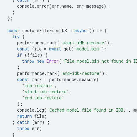
console
.
error
(
err
.
name
,
err
.
message
);
}
};
const
restoreFileFromIDB
=
async
()
=
>
{
try
{
performance
.
mark
(
'start-idb-restore'
);
const
file
=
await
get
(
'model.bin'
);
if
(
!
file
)
{
throw
new
Error
(
'File model.bin not found in I
}
performance
.
mark
(
'end-idb-restore'
);
const
mark
=
performance
.
measure
(
'idb-restore'
,
'start-idb-restore'
,
'end-idb-restore'
);
console
.
log
(
'Cached model file found in IDB.'
,
m
return
file
;
}
catch
(
err
)
{
throw
err
;
}