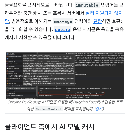
불필요함을 명시적으로 나타냅니다.
immutable
명령어는 브
라우저와 중간 캐시 또는 프록시 서버에서
널리 지원되지 않지
만
, 범용적으로 이해되는
max-age
명령어와
결합
하면 호환성
을 극대화할 수 있습니다.
public
응답 지시문은 응답을 공유
캐시에 저장할 수 있음을 나타냅니다.
Chrome DevTools는 AI 모델을 요청할 때 Hugging Face에서 전송한 프로
덕션
Cache-Control
헤더를 표시합니다. (
출처
)
클라이언트 측에서 AI 모델 캐시