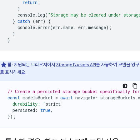
return
;
}
console
.
log
(
"Storage may be cleared under storag
}
catch
(
err
)
{
console
.
error
(
err
.
name
,
err
.
message
);
}
}
팁
: 지원되는 브라우저에서
Storage Buckets API
를 사용하여 모델을 영구
로 표시하세요.
// Create a persisted storage bucket specifically fo
const
modelsBucket
=
await
navigator
.
storageBuckets
.
  durability: '
strict
'
persisted
:
true
,
});