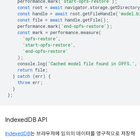
performance
.
mark
(
'start-opfs-restore'
);
const
root
=
await
navigator
.
storage
.
getDirectory
const
handle
=
await
root
.
getFileHandle
(
'model.b
const
file
=
await
handle
.
getFile
();
performance
.
mark
(
'end-opfs-restore'
);
const
mark
=
performance
.
measure
(
'opfs-restore'
,
'start-opfs-restore'
,
'end-opfs-restore'
);
console
.
log
(
'Cached model file found in OPFS.'
,
return
file
;
}
catch
(
err
)
{
throw
err
;
}
};
Indexed
DB API
IndexedDB
는 브라우저에 임의의 데이터를 영구적으로 저장하