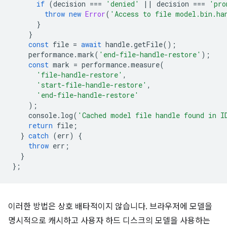
if
(
decision
===
'denied'
||
decision
===
'pro
throw
new
Error
(
'Access to file model.bin.ha
}
}
const
file
=
await
handle
.
getFile
();
performance
.
mark
(
'end-file-handle-restore'
);
const
mark
=
performance
.
measure
(
'file-handle-restore'
,
'start-file-handle-restore'
,
'end-file-handle-restore'
);
console
.
log
(
'Cached model file handle found in I
return
file
;
}
catch
(
err
)
{
throw
err
;
}
};
이러한 방법은 상호 배타적이지 않습니다. 브라우저에 모델을
명시적으로 캐시하고 사용자 하드 디스크의 모델을 사용하는