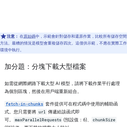
注意：
在
原始碼
中，示範會針對儲存和還原作業，比較所有儲存空間
方法。最糟的情況是模型會重複儲存四次。這僅供示範，不應在實際工作
環境中執行。
加分題：分塊下載大型檔案
如需從網際網路下載大型 AI 模型，請將下載作業平行處理
為個別區塊，然後在用戶端重新組合。
fetch-in-chunks
套件提供可在程式碼中使用的輔助函
式。您只需要將
url
傳遞給該函式即
可。
maxParallelRequests
(預設值：6)、
chunkSize