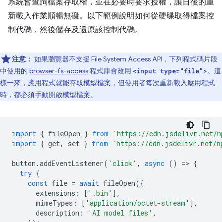
系統會查詢檔案存取權，並在必要時要求授權，讓日後的重
新載入作業順暢無礙。以下範例說明如何從硬碟取得檔案控
制代碼，然後儲存及還原該控制代碼。
注意：
如果瀏覽器不支援 File System Access API，下列程式碼片段
中使用的
browser-fs-access
程式庫會改用
。這
<input type="file">
樣一來，應用程式就能存取模型檔案，但使用者每次重新載入應用程式
時，都必須手動開啟模型檔案。
import
{
fileOpen
}
from
'https://cdn.jsdelivr.net/n
import
{
get
,
set
}
from
'https://cdn.jsdelivr.net/n
button
.
addEventListener
(
'click'
,
async
()
=
>
{
try
{
const
file
=
await
fileOpen
({
extensions
:
[
'.bin'
],
mimeTypes
:
[
'application/octet-stream'
],
description
:
'AI model files'
,