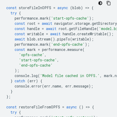
const
storeFileInOPFS
=
async
(
blob
)
=
>
{
try
{
performance
.
mark
(
'start-opfs-cache'
);
const
root
=
await
navigator
.
storage
.
getDirectory
const
handle
=
await
root
.
getFileHandle
(
'model.b
const
writable
=
await
handle
.
createWritable
();
await
blob
.
stream
().
pipeTo
(
writable
);
performance
.
mark
(
'end-opfs-cache'
);
const
mark
=
performance
.
measure
(
'opfs-cache'
,
'start-opfs-cache'
,
'end-opfs-cache'
);
console
.
log
(
'Model file cached in OPFS.'
,
mark
.
n
}
catch
(
err
)
{
console
.
error
(
err
.
name
,
err
.
message
);
}
};
const
restoreFileFromOPFS
=
async
()
=
>
{
try
{