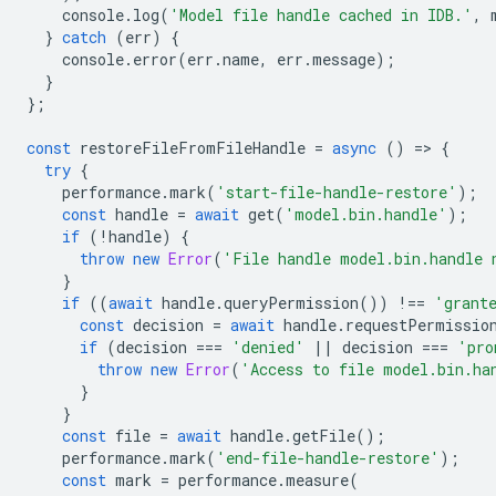
console
.
log
(
'Model file handle cached in IDB.'
,
}
catch
(
err
)
{
console
.
error
(
err
.
name
,
err
.
message
);
}
};
const
restoreFileFromFileHandle
=
async
()
=
>
{
try
{
performance
.
mark
(
'start-file-handle-restore'
);
const
handle
=
await
get
(
'model.bin.handle'
);
if
(
!
handle
)
{
throw
new
Error
(
'File handle model.bin.handle 
}
if
((
await
handle
.
queryPermission
())
!==
'grant
const
decision
=
await
handle
.
requestPermissio
if
(
decision
===
'denied'
||
decision
===
'pro
throw
new
Error
(
'Access to file model.bin.ha
}
}
const
file
=
await
handle
.
getFile
();
performance
.
mark
(
'end-file-handle-restore'
);
const
mark
=
performance
.
measure
(