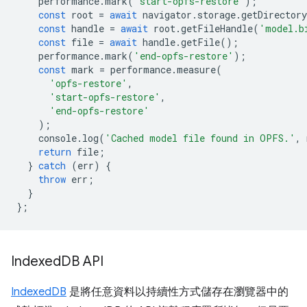
performance
.
mark
(
'start-opfs-restore'
);
const
root
=
await
navigator
.
storage
.
getDirectory
const
handle
=
await
root
.
getFileHandle
(
'model.b
const
file
=
await
handle
.
getFile
();
performance
.
mark
(
'end-opfs-restore'
);
const
mark
=
performance
.
measure
(
'opfs-restore'
,
'start-opfs-restore'
,
'end-opfs-restore'
);
console
.
log
(
'Cached model file found in OPFS.'
,
return
file
;
}
catch
(
err
)
{
throw
err
;
}
};
Indexed
DB API
IndexedDB
是將任意資料以持續性方式儲存在瀏覽器中的