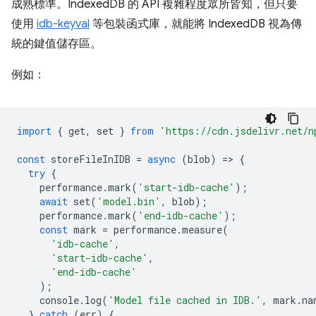
成熟標準。IndexedDB 的 API 複雜程度眾所皆知，但只要
使用
idb-keyval
等包裝函式庫，就能將 IndexedDB 視為傳
統的鍵值儲存區。
例如：
import
{
get
,
set
}
from
'https://cdn.jsdelivr.net/n
const
storeFileInIDB
=
async
(
blob
)
=
>
{
try
{
performance
.
mark
(
'start-idb-cache'
);
await
set
(
'model.bin'
,
blob
);
performance
.
mark
(
'end-idb-cache'
);
const
mark
=
performance
.
measure
(
'idb-cache'
,
'start-idb-cache'
,
'end-idb-cache'
);
console
.
log
(
'Model file cached in IDB.'
,
mark
.
na
}
catch
(
err
)
{