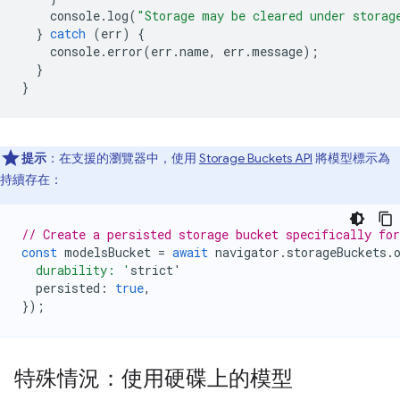
console
.
log
(
"Storage may be cleared under storag
}
catch
(
err
)
{
console
.
error
(
err
.
name
,
err
.
message
);
}
}
提示
：在支援的瀏覽器中，使用
Storage Buckets API
將模型標示為
持續存在：
// Create a persisted storage bucket specifically fo
const
modelsBucket
=
await
navigator
.
storageBuckets
.
  durability: '
strict
'
persisted
:
true
,
});
特殊情況：使用硬碟上的模型