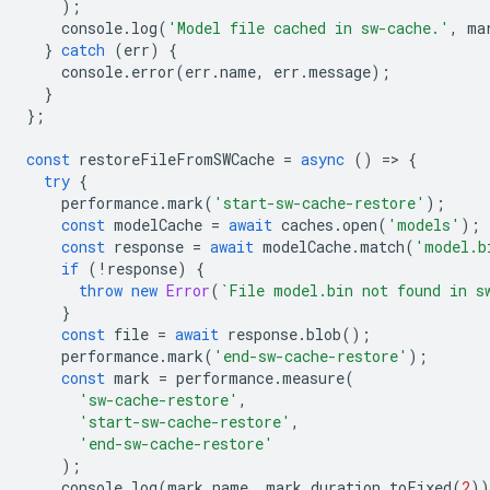
);
console
.
log
(
'Model file cached in sw-cache.'
,
ma
}
catch
(
err
)
{
console
.
error
(
err
.
name
,
err
.
message
);
}
};
const
restoreFileFromSWCache
=
async
()
=
>
{
try
{
performance
.
mark
(
'start-sw-cache-restore'
);
const
modelCache
=
await
caches
.
open
(
'models'
);
const
response
=
await
modelCache
.
match
(
'model.b
if
(
!
response
)
{
throw
new
Error
(
`File model.bin not found in s
}
const
file
=
await
response
.
blob
();
performance
.
mark
(
'end-sw-cache-restore'
);
const
mark
=
performance
.
measure
(
'sw-cache-restore'
,
'start-sw-cache-restore'
,
'end-sw-cache-restore'
);
console
.
log
(
mark
.
name
,
mark
.
duration
.
toFixed
(
2
))