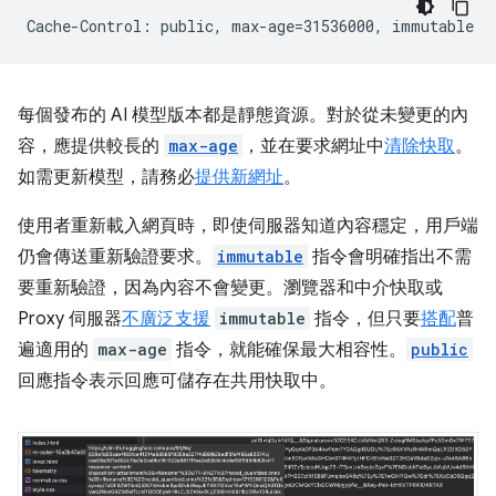
每個發布的 AI 模型版本都是靜態資源。對於從未變更的內
容，應提供較長的
max-age
，並在要求網址中
清除快取
。
如需更新模型，請務必
提供新網址
。
使用者重新載入網頁時，即使伺服器知道內容穩定，用戶端
仍會傳送重新驗證要求。
immutable
指令會明確指出不需
要重新驗證，因為內容不會變更。瀏覽器和中介快取或
Proxy 伺服器
不廣泛支援
immutable
指令，但只要
搭配
普
遍適用的
max-age
指令，就能確保最大相容性。
public
回應指令表示回應可儲存在共用快取中。