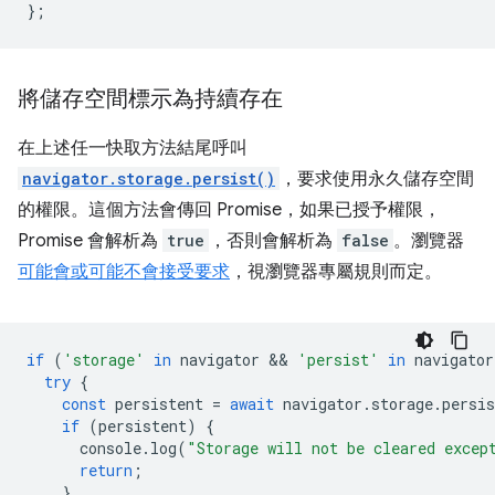
};
將儲存空間標示為持續存在
在上述任一快取方法結尾呼叫
navigator.storage.persist()
，要求使用永久儲存空間
的權限。這個方法會傳回 Promise，如果已授予權限，
Promise 會解析為
true
，否則會解析為
false
。瀏覽器
可能會或可能不會接受要求
，視瀏覽器專屬規則而定。
if
(
'storage'
in
navigator
 && 
'persist'
in
navigator
try
{
const
persistent
=
await
navigator
.
storage
.
persis
if
(
persistent
)
{
console
.
log
(
"Storage will not be cleared excep
return
;
}