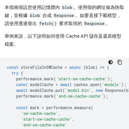
本指南假設您使用記憶體內
blob
。使用假的網址做為快取
鍵，並根據
blob
合成
Response
。如要直接下載模型，
請使用透過發出
fetch()
要求取得的
Response
。
舉例來說，以下說明如何使用 Cache API 儲存及還原模型
檔案。
const
storeFileInSWCache
=
async
(
blob
)
=
>
{
try
{
performance
.
mark
(
'start-sw-cache-cache'
);
const
modelCache
=
await
caches
.
open
(
'models'
);
await
modelCache
.
put
(
'model.bin'
,
new
Response
(
b
performance
.
mark
(
'end-sw-cache-cache'
);
const
mark
=
performance
.
measure
(
'sw-cache-cache'
,
'start-sw-cache-cache'
,
'end-sw-cache-cache'