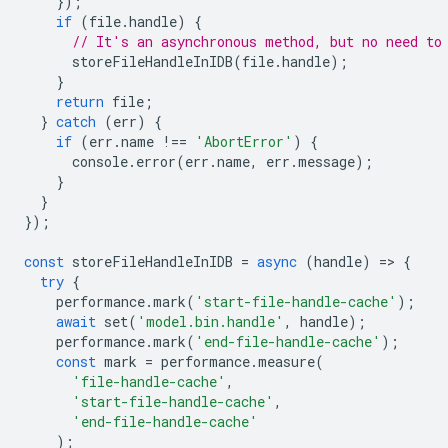
});
if
(
file
.
handle
)
{
// It's an asynchronous method, but no need to
storeFileHandleInIDB
(
file
.
handle
);
}
return
file
;
}
catch
(
err
)
{
if
(
err
.
name
!==
'AbortError'
)
{
console
.
error
(
err
.
name
,
err
.
message
);
}
}
});
const
storeFileHandleInIDB
=
async
(
handle
)
=
>
{
try
{
performance
.
mark
(
'start-file-handle-cache'
);
await
set
(
'model.bin.handle'
,
handle
);
performance
.
mark
(
'end-file-handle-cache'
);
const
mark
=
performance
.
measure
(
'file-handle-cache'
,
'start-file-handle-cache'
,
'end-file-handle-cache'
);