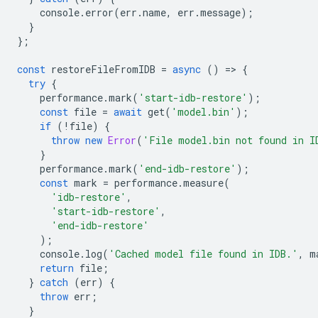
console
.
error
(
err
.
name
,
err
.
message
);
}
};
const
restoreFileFromIDB
=
async
()
=
>
{
try
{
performance
.
mark
(
'start-idb-restore'
);
const
file
=
await
get
(
'model.bin'
);
if
(
!
file
)
{
throw
new
Error
(
'File model.bin not found in I
}
performance
.
mark
(
'end-idb-restore'
);
const
mark
=
performance
.
measure
(
'idb-restore'
,
'start-idb-restore'
,
'end-idb-restore'
);
console
.
log
(
'Cached model file found in IDB.'
,
m
return
file
;
}
catch
(
err
)
{
throw
err
;
}