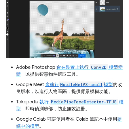
Adobe Photoshop
會在裝置上執行
Conv2D
模型變
體
，以提供智慧物件選取工具。
Google Meet
會執行
MobileNetV3-small
模型
的改
良版本，以進行人物區隔，提供背景模糊功能。
Tokopedia
執行
MediaPipeFaceDetector-TFJS
模
型
，即時偵測臉部，防止無效註冊。
Google Colab 可讓使用者在 Colab 筆記本中使用
硬
碟中的模型
。