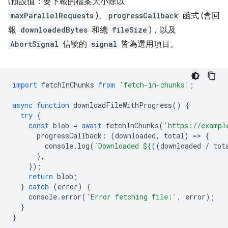
(預設值：要下載的檔案大小除以
maxParallelRequests
)、
progressCallback
函式 (會回
報
downloadedBytes
和總
fileSize
)，以及
AbortSignal
信號的
signal
皆為選用項目。
import
fetchInChunks
from
'fetch-in-chunks'
;
async
function
downloadFileWithProgress
()
{
try
{
const
blob
=
await
fetchInChunks
(
'https://exampl
progressCallback
:
(
downloaded
,
total
)
=
>
{
console
.
log
(
`Downloaded 
${
((
downloaded
/
tot
},
});
return
blob
;
}
catch
(
error
)
{
console
.
error
(
'Error fetching file:'
,
error
);
}
}