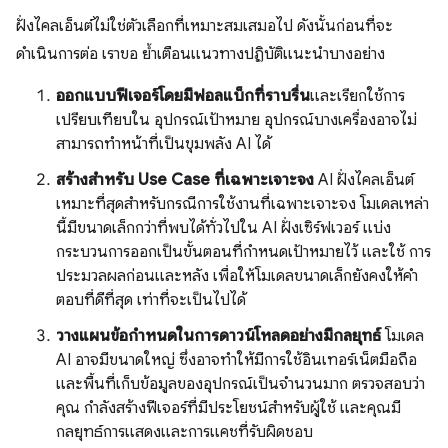
ฝั่งไคลเอ็นต์ไม่ใช่ตัวเลือกที่เหมาะสมเสมอไป ดังนั้นก่อนที่จะ
ดำเนินการต่อ เราขอ ย้ำเตือนแนวทางปฏิบัติแนะนำบางอย่าง
ออกแบบฟีเจอร์โดยมีฟอลแบ็กที่ราบรื่น
และเรียกใช้การ
เปรียบเทียบใน อุปกรณ์เป้าหมาย อุปกรณ์บางเครื่องอาจไม่
สามารถทำหน้าที่เป็นขุมพลัง AI ได้
สร้างสำหรับ Use Case ที่เฉพาะเจาะจง
AI ฝั่งไคลเอ็นต์
เหมาะที่สุดสำหรับกรณีการใช้งานที่เฉพาะเจาะจง โมเดลเหล่า
นี้มีขนาดเล็กกว่าที่พบได้ทั่วไปใน AI ฝั่งเซิร์ฟเวอร์ แบ่ง
กระบวนการออกเป็นขั้นตอนที่กำหนดเป้าหมายไว้ และใช้ การ
ประมวลผลก่อนและหลัง เพื่อให้โมเดลขนาดเล็กยังคงให้คำ
ตอบที่ดีที่สุด เท่าที่จะเป็นไปได้
วางแผนข้อกำหนดในการดาวน์โหลดอย่างมีกลยุทธ์
โมเดล
AI อาจมีขนาดใหญ่ ซึ่งอาจทําให้มีการใช้อินเทอร์เน็ตมือถือ
และพื้นที่เก็บข้อมูลของอุปกรณ์เป็นจํานวนมาก ตรวจสอบว่า
คุณ กำลังสร้างฟีเจอร์ที่มีประโยชน์สำหรับผู้ใช้ และคุณมี
กลยุทธ์การแสดงและการแคชที่รับผิดชอบ