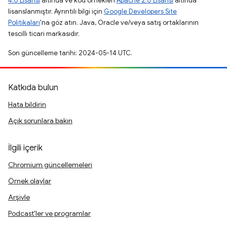
4.0 Lisansı
altında ve kod örnekleri
Apache 2.0 Lisansı
altında
lisanslanmıştır. Ayrıntılı bilgi için
Google Developers Site
Politikaları
'na göz atın. Java, Oracle ve/veya satış ortaklarının
tescilli ticari markasıdır.
Son güncelleme tarihi: 2024-05-14 UTC.
Katkıda bulun
Hata bildirin
Açık sorunlara bakın
İlgili içerik
Chromium güncellemeleri
Örnek olaylar
Arşivle
Podcast'ler ve programlar