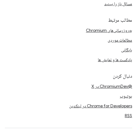
مسائل باز را ببینید
مطالب مرتبط
به‌روزرسانی‌های Chromium
مطالعات موردی
بایگانی
پادکست ها و نمایش ها
دنبال کردن
@ChromiumDev در X
یوتیوب
Chrome for Developers در لینکدین
RSS