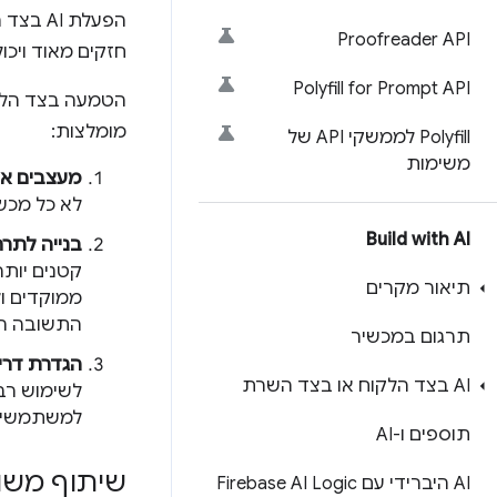
הפעלת 
Proofreader API
חזקים מאוד ויכו
Polyfill for Prompt API
הטמעה בצד הלקוח
מומלצות:
‫Polyfill לממשקי API של
משימות
מעצבים את
לא כל מכשי
Build with AI
בנייה לתרח
תיאור מקרים
ממוקדים ול
התשובה הט
תרגום במכשיר
הגדרת דרי
AI בצד הלקוח או בצד השרת
לשימוש רב
למשתמשים 
תוספים ו-AI
שיתוף משו
AI היברידי עם Firebase AI Logic