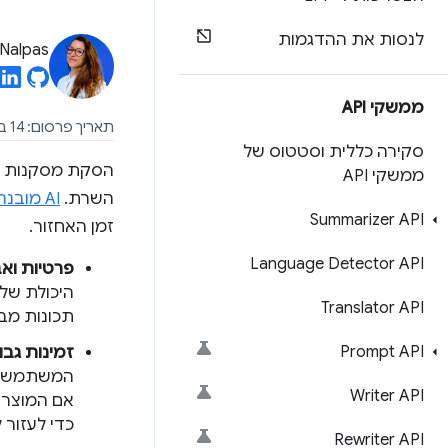
לנסות את ההדגמות
Nalpas
ממשקי API
תאריך פרסום: 14 במאי 2024
סקירה כללית וסטטוס של
ממשקי API
השרת.
AI מובנה
Summarizer API
זמן האחזור.
Language Detector API
פרטיות וא
היכולת שלכ
Translator API
תכונות מבוססות-AI עם ה
Prompt API
זמינות גבו
Writer API
כדי לעזור 
Rewriter API