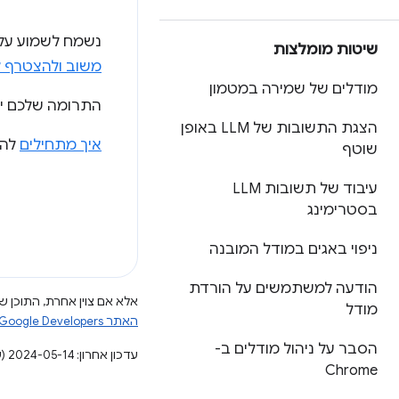
נשמח לשמוע על 
שיטות מומלצות
משוב ולהצטרף 
מודלים של שמירה במטמון
התרומה שלכם יכולה לעזור 
הצגת התשובות של LLM באופן
איך מתחילים
להשתמ
שוטף
עיבוד של תשובות LLM
בסטרימינג
ניפוי באגים במודל המובנה
הודעה למשתמשים על הורדת
אלא אם צוין אחרת, התוכן של
מודל
האתר Google Developers‏
הסבר על ניהול מודלים ב-
עדכון אחרון: 2024-05-14 (שעון UTC).
Chrome