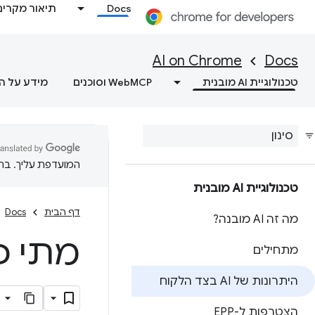
Docs
תיאור מקרים
AI on Chrome
Docs
טכנולוגיית AI מובנית
WebMCP וסוכנים
מידע על ה
המועדפת עליך. בתרג
טכנולוגיית AI מובנית
דף הבית
Docs
מה זה AI מובנה?
מתי כדאי 
מתחילים
היתרונות של AI בצד הלקוח
הצטרפות ל-EPP