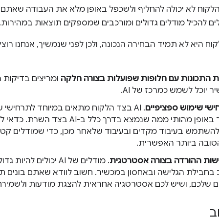
AI בצד הלקוח לא יכולה להחליף ולשכפל באופן מלא את העבודה שא
לים להכיל מודלים גדולים ומורכבים שמספקים תוצאות במהירות.
 היא לא תמיד הבחירה הנכונה, ולכן לפני שנמשיך, אנחנו רוצי
 התכונות עם חלופות שפועלות בצורה חלקה
ומריצים בדיקות ה
ר יוכל לשמש כמרכז של AI.
ישי שימוש ספציפיים
. ‫AI בצד הלקוח מתאים במיוחד לתרחישי 
קטנים יותר באופן מהותי ממה שנמצא בדרך
השתמש בעיבוד מקדים ובעיבוד שלאחר מכן, כדי שמודלים קטני
ובה ביותר האפשרית.
שות ההורדה בצורה אסטרטגית
. מודלים של AI יכולים ל
 בחבילת הגלישה ובאחסון במכשיר. חשוב לוודא שאתם בונים ת
שלכם, ושיש לכם אסטרטגיה אחראית להצגת מודעות ולשמירתן
ב