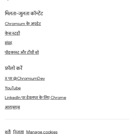
मिलता-जुलता कॉन्टेंट
Chromium के अपडेट
केस स्टडी
संग्रह
पॉडकास्ट और टीवी शो
फ़ॉलो करें
X पर @ChromiumDev
YouTube
LinkedIn पर डेवलपर के लिए Chrome
आरएसएस
शर्तें
निजता
Manage cookies