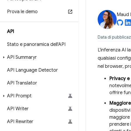
Prova le demo
Maud 
API
Data di pubblica
Stato e panoramica dell'API
L'inferenza AI l
API Summaryr
qualsiasi config
nel browser, pro
API Language Detector
Privacy e
API Translator
notevolmen
offrire fu
API Prompt
Maggiore 
API Writer
dispositiv
maggiore a
API Rewriter
prendere i