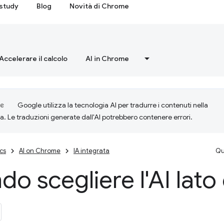
study
Blog
Novità di Chrome
Accelerare il calcolo
AI in Chrome
Google utilizza la tecnologia AI per tradurre i contenuti nella
ta. Le traduzioni generate dall'AI potrebbero contenere errori.
cs
AI on Chrome
IA integrata
Qu
o scegliere l'AI lato 