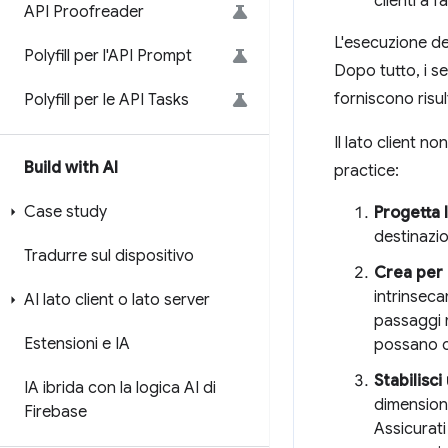
clienti a f
API Proofreader
L'esecuzione del
Polyfill per l'API Prompt
Dopo tutto, i s
forniscono risu
Polyfill per le API Tasks
Il lato client n
Build with AI
practice:
Case study
Progetta l
destinazio
Tradurre sul dispositivo
Crea per 
intrinseca
AI lato client o lato server
passaggi m
Estensioni e IA
possano co
Stabilisci
IA ibrida con la logica AI di
dimensioni
Firebase
Assicurati