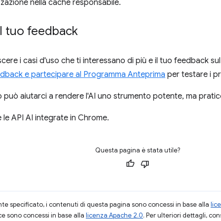
zazione nella cache responsabile.
il tuo feedback
ere i casi d'uso che ti interessano di più e il tuo feedback su
edback e partecipare al Programma Anteprima
per testare i pro
o può aiutarci a rendere l'AI uno strumento potente, ma pratico
e le API AI integrate in Chrome.
Questa pagina è stata utile?
 specificato, i contenuti di questa pagina sono concessi in base alla
lic
ce sono concessi in base alla
licenza Apache 2.0
. Per ulteriori dettagli, co