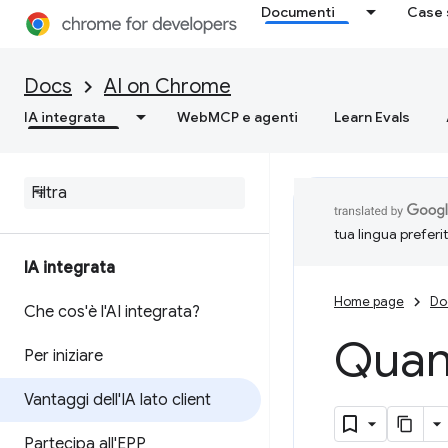
Documenti
Case 
Docs
AI on Chrome
IA integrata
WebMCP e agenti
Learn Evals
tua lingua preferi
IA integrata
Home page
Do
Che cos'è l'AI integrata?
Quand
Per iniziare
Vantaggi dell'IA lato client
Partecipa all'EPP