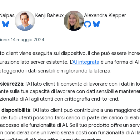
Nalpas
Kenji Baheux
Alexandra Klepper
zione: 14 maggio 2024
ato client viene eseguita sul dispositivo, il che può essere incr
urazione lato server esistente. L'
AI integrata
è una forma di AI 
teggendo i dati sensibili e migliorando la latenza.
 sicurezza
: l'AI lato client ti consente di lavorare con i dati in lo
te sulla tua capacità di lavorare con dati sensibili e mantenerli
nzionalità di AI agli utenti con crittografia end-to-end.
disponibilità
: l'AI lato client può contribuire a una maggiore dis
i dei tuoi utenti possono farsi carico di parte del carico di el
ccesso alle funzionalità di AI. Se il tuo prodotto offre un ser
n considerazione un livello senza costi con funzionalità di AI lat