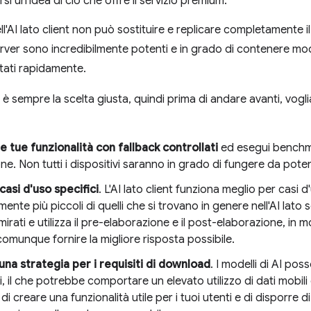
arsi un'idea di ciò che offre il servizio premium.
l'AI lato client non può sostituire e replicare completamente il
erver sono incredibilmente potenti e in grado di contenere mod
ltati rapidamente.
on è sempre la scelta giusta, quindi prima di andare avanti, vog
e tue funzionalità con fallback controllati
ed esegui benchmar
ne. Non tutti i dispositivi saranno in grado di fungere da pote
casi d'uso specifici
. L'AI lato client funziona meglio per casi d
mente più piccoli di quelli che si trovano in genere nell'AI lato s
irati e utilizza il pre-elaborazione e il post-elaborazione, in m
munque fornire la migliore risposta possibile.
 una strategia per i requisiti di download
. I modelli di AI po
, il che potrebbe comportare un elevato utilizzo di dati mobili 
 di creare una funzionalità utile per i tuoi utenti e di disporre 