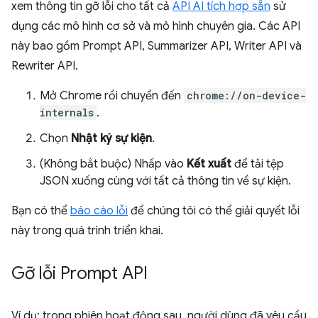
xem thông tin gỡ lỗi cho tất cả
API AI tích hợp sẵn
sử
dụng các mô hình cơ sở và mô hình chuyên gia. Các API
này bao gồm Prompt API, Summarizer API, Writer API và
Rewriter API.
Mở Chrome rồi chuyển đến
chrome://on-device-
internals
.
Chọn
Nhật ký sự kiện
.
(Không bắt buộc) Nhấp vào
Kết xuất
để tải tệp
JSON xuống cùng với tất cả thông tin về sự kiện.
Bạn có thể
báo cáo lỗi
để chúng tôi có thể giải quyết lỗi
này trong quá trình triển khai.
Gỡ lỗi Prompt API
Ví dụ: trong phiên hoạt động sau, người dùng đã yêu cầu