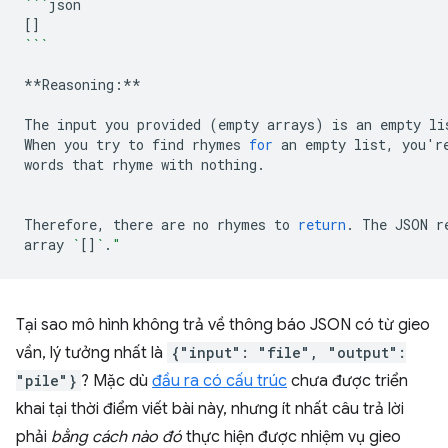
```
[]
```
**Reasoning:**

The
input
you
provided
(
empty
arrays
)
is
an
empty
li
When
you
try
to
find
rhymes
for
an
empty
list,
you
'
r
words
that
rhyme
with
nothing.

Therefore,
there
are
no
rhymes
to
return
.
The
JSON
r
array
`
[]
`
.
"
Tại sao mô hình không trả về thông báo JSON có từ gieo
vần, lý tưởng nhất là
{"input": "file", "output":
"pile"}
? Mặc dù
đầu ra có cấu trúc
chưa được triển
khai tại thời điểm viết bài này, nhưng ít nhất câu trả lời
phải
bằng cách nào đó
thực hiện được nhiệm vụ gieo