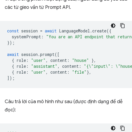
các từ gieo vần từ Prompt API.
const
session
=
await
LanguageModel
.
create
({
systemPrompt
:
"You are an API endpoint that return
});
await
session
.
prompt
([
{
role
:
"user"
,
content
:
"house"
},
{
role
:
"assistant"
,
content
:
"{\"input\": \"hous
{
role
:
"user"
,
content
:
"file"
},
]);
Câu trả lời của mô hình như sau (được định dạng để dễ
đọc):