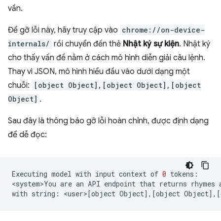
vần.
Để gỡ lỗi này, hãy truy cập vào
chrome://on-device-
internals/
rồi chuyển đến thẻ
Nhật ký sự kiện
. Nhật ký
cho thấy vấn đề nằm ở cách mô hình diễn giải câu lệnh.
Thay vì JSON, mô hình hiểu đầu vào dưới dạng một
chuỗi:
[object Object],[object Object],[object
Object]
.
Sau đây là thông báo gỡ lỗi hoàn chỉnh, được định dạng
để dễ đọc:
Executing
model
with
input
context
of
0
tokens:

<system>You
are
an
API
endpoint
that
returns
rhymes
with
string:
<user>
[
object
Object
]
,
[
object
Object
]
,
[