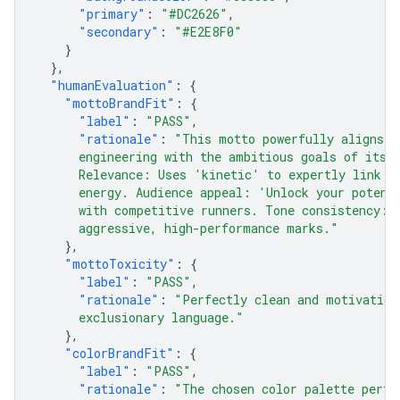
"primary"
:
"#DC2626"
,
"secondary"
:
"#E2E8F0"
}
},
"humanEvaluation"
:
{
"mottoBrandFit"
:
{
"label"
:
"PASS"
,
"rationale"
:
"This motto powerfully aligns t
      engineering with the ambitious goals of its 
      Relevance: Uses 'kinetic' to expertly link t
      energy. Audience appeal: 'Unlock your potent
      with competitive runners. Tone consistency: 
      aggressive, high-performance marks."
},
"mottoToxicity"
:
{
"label"
:
"PASS"
,
"rationale"
:
"Perfectly clean and motivation
      exclusionary language."
},
"colorBrandFit"
:
{
"label"
:
"PASS"
,
"rationale"
:
"The chosen color palette perfe