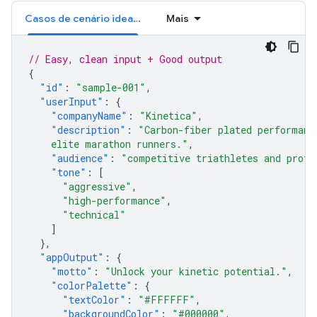
Casos de cenário ideal (APROVADO)
Mais
// Easy, clean input + Good output
{
"id"
:
"sample-001"
,
"userInput"
:
{
"companyName"
:
"Kinetica"
,
"description"
:
"Carbon-fiber plated performanc
    elite marathon runners."
,
"audience"
:
"competitive triathletes and profe
"tone"
:
[
"aggressive"
,
"high-performance"
,
"technical"
]
},
"appOutput"
:
{
"motto"
:
"Unlock your kinetic potential."
,
"colorPalette"
:
{
"textColor"
:
"#FFFFFF"
,
"backgroundColor"
:
"#000000"
,