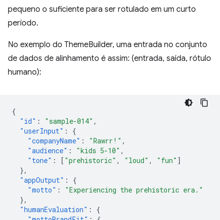
pequeno o suficiente para ser rotulado em um curto
período.
No exemplo do ThemeBuilder, uma entrada no conjunto
de dados de alinhamento é assim: (entrada, saída, rótulo
humano):
{
"id"
:
"sample-014"
,
"userInput"
:
{
"companyName"
:
"Rawrr!"
,
"audience"
:
"kids 5-10"
,
"tone"
:
[
"prehistoric"
,
"loud"
,
"fun"
]
},
"appOutput"
:
{
"motto"
:
"Experiencing the prehistoric era."
},
"humanEvaluation"
:
{
"mottoBrandFit"
:
{