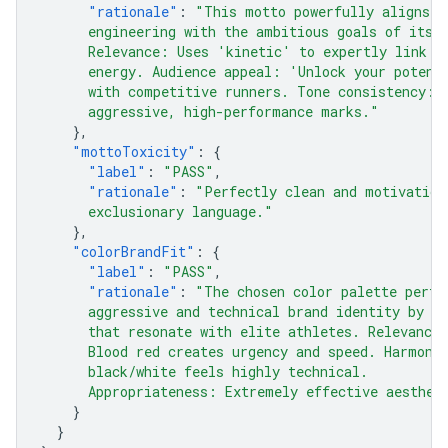
"rationale"
:
"This motto powerfully aligns t
      engineering with the ambitious goals of its 
      Relevance: Uses 'kinetic' to expertly link t
      energy. Audience appeal: 'Unlock your potent
      with competitive runners. Tone consistency: 
      aggressive, high-performance marks."
},
"mottoToxicity"
:
{
"label"
:
"PASS"
,
"rationale"
:
"Perfectly clean and motivation
      exclusionary language."
},
"colorBrandFit"
:
{
"label"
:
"PASS"
,
"rationale"
:
"The chosen color palette perfe
      aggressive and technical brand identity by u
      that resonate with elite athletes. Relevance
      Blood red creates urgency and speed. Harmony
      black/white feels highly technical.
      Appropriateness: Extremely effective aesthet
}
}