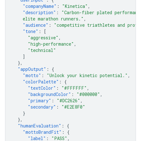
"companyName"
:
"Kinetica"
,
"description"
:
"Carbon-fiber plated performanc
    elite marathon runners."
,
"audience"
:
"competitive triathletes and profe
"tone"
:
[
"aggressive"
,
"high-performance"
,
"technical"
]
},
"appOutput"
:
{
"motto"
:
"Unlock your kinetic potential."
,
"colorPalette"
:
{
"textColor"
:
"#FFFFFF"
,
"backgroundColor"
:
"#000000"
,
"primary"
:
"#DC2626"
,
"secondary"
:
"#E2E8F0"
}
},
"humanEvaluation"
:
{
"mottoBrandFit"
:
{
"label"
:
"PASS"
,