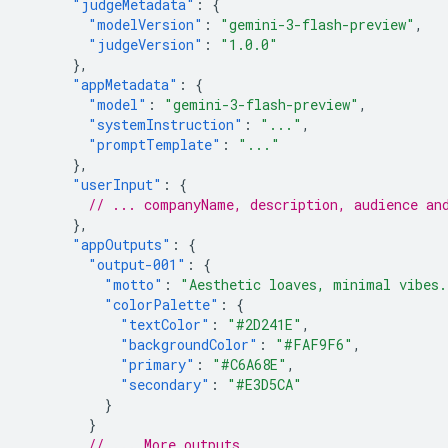
"judgeMetadata"
:
{
"modelVersion"
:
"gemini-3-flash-preview"
,
"judgeVersion"
:
"1.0.0"
},
"appMetadata"
:
{
"model"
:
"gemini-3-flash-preview"
,
"systemInstruction"
:
"..."
,
"promptTemplate"
:
"..."
},
"userInput"
:
{
// ... companyName, description, audience an
},
"appOutputs"
:
{
"output-001"
:
{
"motto"
:
"Aesthetic loaves, minimal vibes.
"colorPalette"
:
{
"textColor"
:
"#2D241E"
,
"backgroundColor"
:
"#FAF9F6"
,
"primary"
:
"#C6A68E"
,
"secondary"
:
"#E3D5CA"
}
}
// ... More outputs