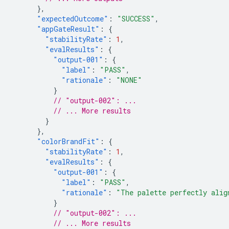
},
"expectedOutcome"
:
"SUCCESS"
,
"appGateResult"
:
{
"stabilityRate"
:
1
,
"evalResults"
:
{
"output-001"
:
{
"label"
:
"PASS"
,
"rationale"
:
"NONE"
}
// "output-002": ...
// ... More results
}
},
"colorBrandFit"
:
{
"stabilityRate"
:
1
,
"evalResults"
:
{
"output-001"
:
{
"label"
:
"PASS"
,
"rationale"
:
"The palette perfectly alig
}
// "output-002": ...
// ... More results