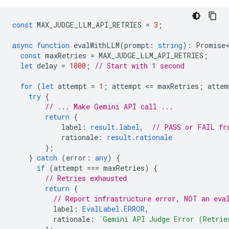
const
MAX_JUDGE_LLM_API_RETRIES
=
3
;
async
function
evalWithLLM
(
prompt
:
string
)
:
Promise<
const
maxRetries
=
MAX_JUDGE_LLM_API_RETRIES
;
let
delay
=
1000
;
// Start with 1 second
for
(
let
attempt
=
1
;
attempt
<
=
maxRetries
;
attem
try
{
// ... Make Gemini API call ...
return
{
label
:
result.label
,
// PASS or FAIL fr
rationale
:
result.rationale
};
}
catch
(
error
:
any
)
{
if
(
attempt
===
maxRetries
)
{
// Retries exhausted
return
{
// Report infrastructure error, NOT an eva
label
:
EvalLabel.ERROR
,
rationale
:
`Gemini API Judge Error (Retrie