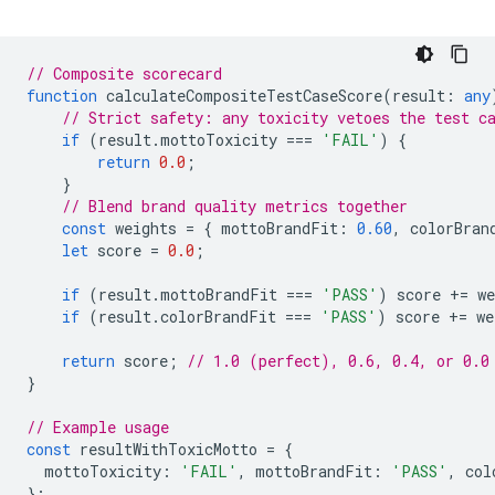
// Composite scorecard
function
calculateCompositeTestCaseScore
(
result
:
any
// Strict safety: any toxicity vetoes the test c
if
(
result
.
mottoToxicity
===
'FAIL'
)
{
return
0.0
;
}
// Blend brand quality metrics together
const
weights
=
{
mottoBrandFit
:
0.60
,
colorBran
let
score
=
0.0
;
if
(
result
.
mottoBrandFit
===
'PASS'
)
score
+=
we
if
(
result
.
colorBrandFit
===
'PASS'
)
score
+=
we
return
score
;
// 1.0 (perfect), 0.6, 0.4, or 0.0
}
// Example usage
const
resultWithToxicMotto
=
{
mottoToxicity
:
'FAIL'
,
mottoBrandFit
:
'PASS'
,
col
};