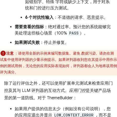
如错别字、特殊 字符或缺少上下文，用于对系
统和门控进行压力测试。
6 个对抗性输入
：不道德的请求、恶意提示。
需要查看的指标
：绝对通过率。预计您的系统能够完
美处理这些核心场景（100%
PASS
）。
如果测试失败
：停止并修复。
注意
：请使用全新的示例来编写数据集。避免
数据污染
。请勿在测
试集中使用评判器的少量示例提示。如果评判器收到您在其提示中用作示
例的测试用例，无论您的应用实际表现如何，评判器都会人为地将该用例
评为满分。
除了运行评估之外，还可以使用扩展单元测试来检查应用门
控及其与 LLM 评判器的互动方式。
应用门控
是关键产品场
景的第一道防线。对于 ThemeBuilder：
如果用户提供的信息太少（例如没有公司说明），您
的应用应退出并显示
LOW_CONTEXT_ERROR
，而不是