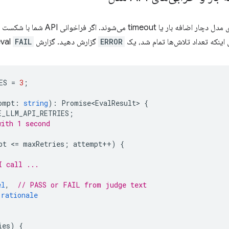
گاهی اوقات APIهای مدل دچار اضافه ب
اینکه تعداد تلاش‌ها تمام شد، یک
ERROR
گزارش دهید. گزارش eval
FAIL
ES
=
3
;
ompt
:
string
)
:
Promise<EvalResult>
{
E_LLM_API_RETRIES
;
with 1 second
pt
<
=
maxRetries
;
attempt
++
)
{
I call ...
el
,
// PASS or FAIL from judge text
.rationale
ies
)
{