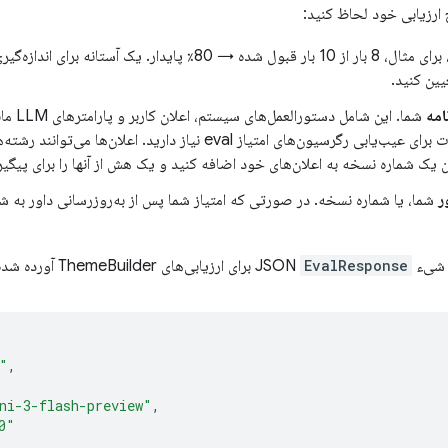
ج ارزیابی خود لحاظ کنید:
، برای مثال، 8 بار از 10 بار قبول شده → 80٪ پایدار. یک آ
یین کنید.
امه
شما. این
به این اطلاعات برای عیب‌یابی رگرسیون‌های امتیاز eval نیاز دارید. 
ین یک شماره نسخه به اعلان‌های خود اضافه کنید و یک هش از آنها را برای پیگی
ر
شما، یا شماره نسخه. در صورتی که امتیاز شما پس از به‌روزرسانی داور به شد
ء JSON
EvalResponse
برای ارزیابی‌های ThemeBuilder آورده شده است:
"
,
ni-3-flash-preview"
,
0"