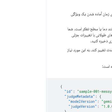
ستانه برای اندازه‌گیری زمان آماده شدن یک ویژگی
 شامل دستورالعمل‌های سیستم، اعلان کاربر و پارامترهای LLM مانند دما یا سطح تفکر است. شما
اعلان‌ها می‌توانند رشته‌های طولانی با تغییرات جزئی
ری ذخیره کنید.
ت تغییر کند، به این مورد نیاز
{
"id"
:
"sample-001-messy
"judgeMetadata"
:
{
"modelVersion"
:
"gemi
"judgeVersion"
:
"1.0.
},