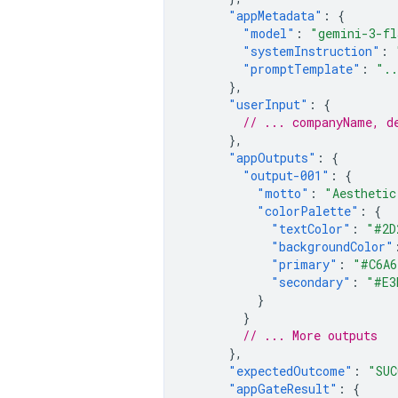
"appMetadata"
:
{
"model"
:
"gemini-3-fl
"systemInstruction"
:
"promptTemplate"
:
".
},
"userInput"
:
{
// ... companyName, d
},
"appOutputs"
:
{
"output-001"
:
{
"motto"
:
"Aesthetic
"colorPalette"
:
{
"textColor"
:
"#2D
"backgroundColor"
"primary"
:
"#C6A6
"secondary"
:
"#E3
}
}
// ... More outputs
},
"expectedOutcome"
:
"SUC
"appGateResult"
:
{