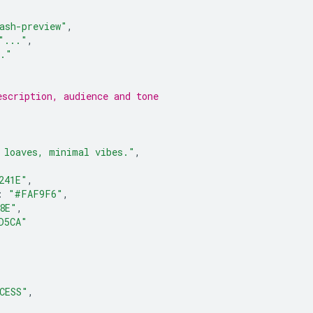
ash-preview"
,
"..."
,
.."
escription, audience and tone
 loaves, minimal vibes."
,
241E"
,
:
"#FAF9F6"
,
8E"
,
D5CA"
CESS"
,