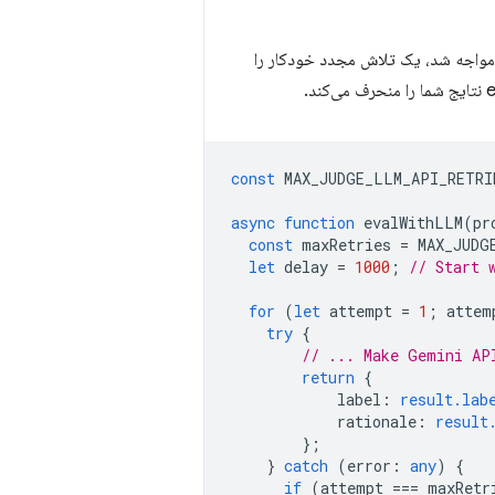
ار یا timeout می‌شوند. اگر فراخوانی API شما با شکست مواجه شد، یک تلاش مجدد خودکار را
نتایج شما را منحرف می‌کند.
const
MAX_JUDGE_LLM_API_RETRI
async
function
evalWithLLM
(
pr
const
maxRetries
=
MAX_JUDG
let
delay
=
1000
;
// Start 
for
(
let
attempt
=
1
;
attem
try
{
// ... Make Gemini AP
return
{
label
:
result.lab
rationale
:
result
};
}
catch
(
error
:
any
)
{
if
(
attempt
===
maxRetr