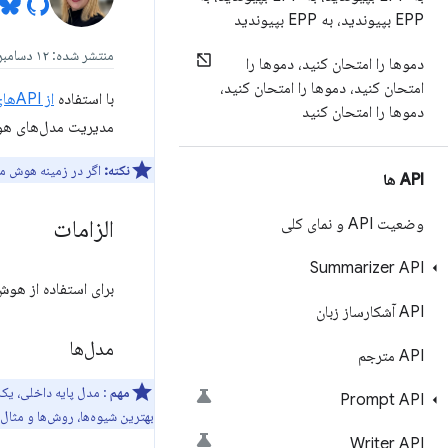
EPP بپیوندید، به EPP بپیوندید
منتشر شده: ۱۲ دسامبر ۲۰۲۴، آخرین به‌روزرسانی: ۲۰ مه ۲۰۲۵
دموها را امتحان کنید، دموها را
امتحان کنید، دموها را امتحان کنید،
با استفاده
از APIهای هوش مصنوعی داخلی
دموها را امتحان کنید
مدیریت مدل‌های هو
نکته:
اگر در زمینه هوش م
API ها
وضعیت API و نمای کلی
الزامات
Summarizer API
برای استفاده از هو
API آشکارساز زبان
مدل‌ها
API مترجم
مهم
: مدل پایه داخلی، یک مدل هوش مصنوعی مو
Prompt API
بهترین شیوه‌ها، روش‌ها و مثا
Writer API