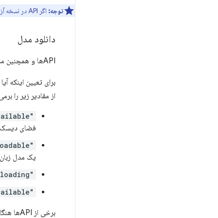
توجه:
اگر API در نسخه آزمایشی Origin موجود است، باید
دانلود مدل
APIها و همچنین مدل‌ها در کروم تعبیه شده‌اند. اولین باری که کاربر با این APIها تعامل می‌کند، مدل باید در مرورگر دانلود شود.
برای تعیین اینکه آیا یک API قابل استفاده و آماده
از مقادیر زیر را برمی‌
"unavailable"
فضای دیسک ک
"downloadable"
یک مدل زبان 
"downloading"
"available"
برخی از APIها هنگام فراخوانی قابلیت دسترسی به گزینه‌های اضافی نیاز دارند. برای مثال،