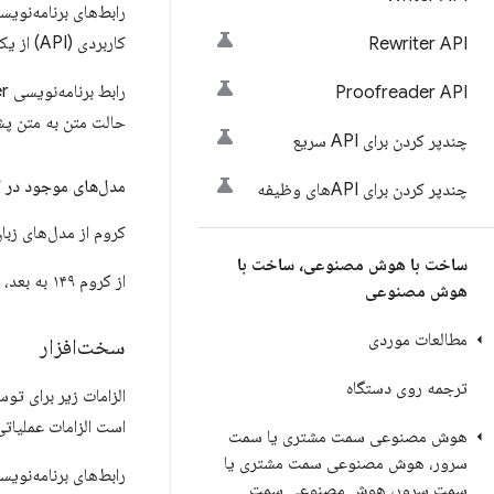
کاربردی (API) از یک مدل زبانی استفاده می‌کنند که برای اجرا به صورت محلی روی کامپیوترهای رومیزی و لپ‌تاپ‌ها طراحی شده است.
Rewriter API
Proofreader API
حالت متن به متن پش
چندپر کردن برای API سریع
مدل‌های موجود در 
چندپر کردن برای APIهای وظیفه
کروم از مدل‌های زبا
ساخت با هوش مصنوعی، ساخت با
از کروم ۱۴۹ به بعد، مدل‌ها از زبان‌های انگلیسی، اسپانیایی، ژاپنی، آلمانی و فرانسوی برای متن ورودی و خروجی پشتیبانی می‌کنند.
هوش مصنوعی
مطالعات موردی
سخت‌افزار
ترجمه روی دستگاه
است الزامات عملیاتی
هوش مصنوعی سمت مشتری یا سمت
سرور، هوش مصنوعی سمت مشتری یا
رابط‌های برنامه‌نویسی 
سمت سرور، هوش مصنوعی سمت