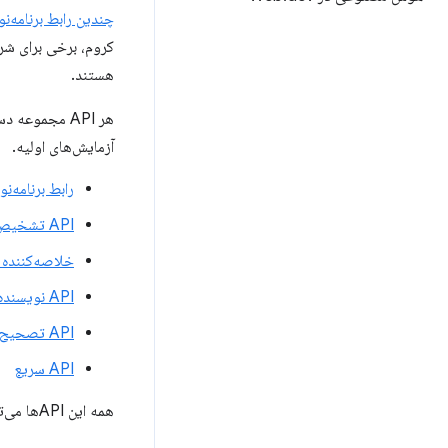
چندین رابط برنامه‌نویسی کاربردی (API) هوش مصنو
کروم، برخی برای شر
هستند.
هر API مجموع
آزمایش‌های اولیه.
رابط برنامه‌
API تشخیص زبان
خلاصه‌کننده API
API نویسنده
API تصحیح‌کننده
API سریع
همه این APIها می‌توانند هنگام ساخت افزونه‌های کروم مورد استفاده قرار گیرند.