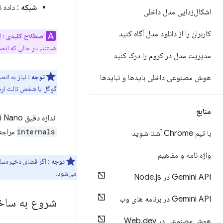
شبکه
: داده 
اشکال‌زدایی مدل داخلی
کاربران را از دانلود مدل آگاه کنید
اصطلاح کلیدی
:
ا
هستند، در حالی که اتصا
مدیریت مدل در کروم را درک کنید
توجه
: نیاز به اتص
هوش مصنوعی داخلی بایدها و نبایدها
گوگل یا شخص ثالث ارس
منابع
اندازه دقیق Gemini Nano ممکن است با به‌روزرسانی مدل مرورگر تغییر کند. برای تعیین اندازه فعلی، به
internals
مراجعه
با تیم Chrome آشنا شوید
واژه نامه و مفاهیم
توجه
می‌شود.
Gemini API در Node
js
.
Gemini API در برنامه های وب
شروع به ساخ
هوش مصنوعی در Web
dev
.