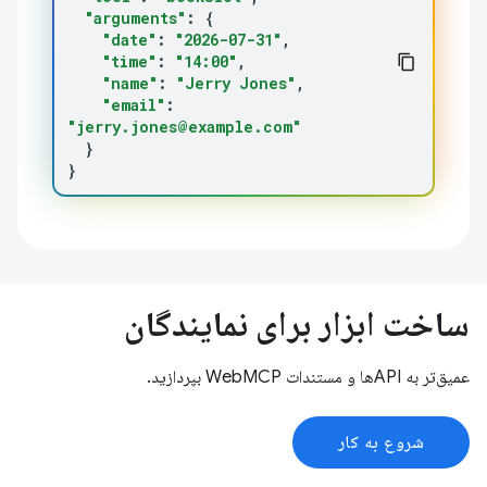
"arguments"
:
{
"date"
:
"2026-07-31"
"time"
:
"14:00"
"name"
:
"Jerry Jones"
"email"
:
"jerry.jones@example.com"
}
}
ساخت ابزار برای نمایندگان
عمیق‌تر به APIها و مستندات WebMCP بپردازید.
شروع به کار