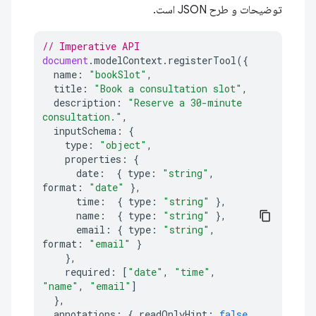
توضیحات و طرح JSON است.
// Imperative API
document
.
modelContext
.
registerTool
({
name
:
"bookSlot"
,
title
:
"Book a consultation slot"
,
description
:
"Reserve a 30-minute 
consultation."
,
inputSchema
:
{
type
:
"object"
,
properties
:
{
date
:
{
type
:
"string"
,
format
:
"date"
},
time
:
{
type
:
"string"
},
name
:
{
type
:
"string"
},
email
:
{
type
:
"string"
,
format
:
"email"
}
},
required
:
[
"date"
,
"time"
,
"name"
,
"email"
]
},
annotations
:
{
readOnlyHint
:
false