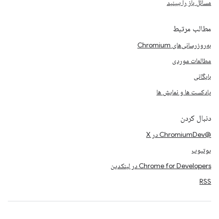
مسائل باز را ببینید
مطالب مرتبط
به‌روزرسانی‌های Chromium
مطالعات موردی
بایگانی
پادکست ها و نمایش ها
دنبال کردن
@ChromiumDev در X
یوتیوب
Chrome for Developers در لینکدین
RSS