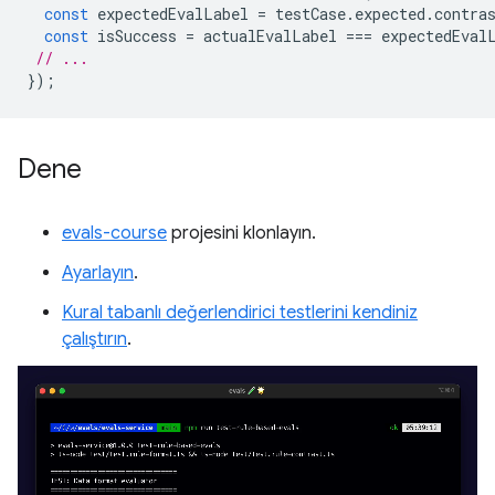
const
expectedEvalLabel
=
testCase
.
expected
.
contra
const
isSuccess
=
actualEvalLabel
===
expectedEval
// ...
});
Dene
evals-course
projesini klonlayın.
Ayarlayın
.
Kural tabanlı değerlendirici testlerini kendiniz
çalıştırın
.