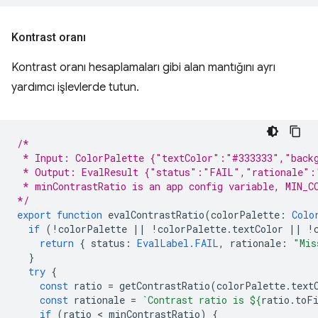
Kontrast oranı
Kontrast oranı hesaplamaları gibi alan mantığını ayrı
yardımcı işlevlerde tutun.
/*
 * Input: ColorPalette {"textColor":"#333333","back
 * Output: EvalResult {"status":"FAIL","rationale":
 * minContrastRatio is an app config variable, MIN_C
*/
export
function
evalContrastRatio
(
colorPalette
:
Colo
if
(
!
colorPalette
||
!
colorPalette
.
textColor
||
!
return
{
status
:
EvalLabel.FAIL
,
rationale
:
"Mis
}
try
{
const
ratio
=
getContrastRatio
(
colorPalette
.
text
const
rationale
=
`Contrast ratio is 
${
ratio
.
toF
if
(
ratio
 < 
minContrastRatio
)
{