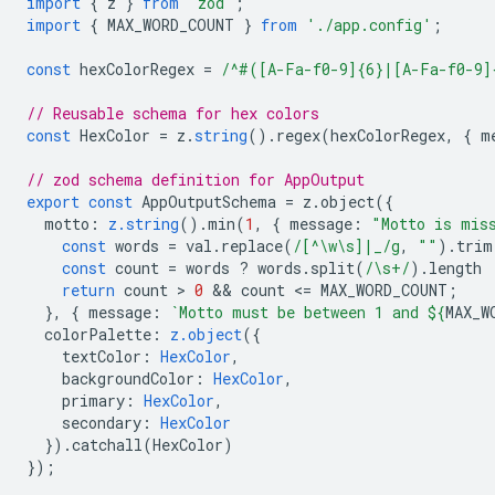
import
{
z
}
from
'zod'
;
import
{
MAX_WORD_COUNT
}
from
'./app.config'
;
const
hexColorRegex
=
/^#([A-Fa-f0-9]{6}|[A-Fa-f0-9]
// Reusable schema for hex colors
const
HexColor
=
z
.
string
().
regex
(
hexColorRegex
,
{
m
// zod schema definition for AppOutput
export
const
AppOutputSchema
=
z
.
object
({
motto
:
z.string
().
min
(
1
,
{
message
:
"Motto is mis
const
words
=
val
.
replace
(
/[^\w\s]|_/g
,
""
).
trim
const
count
=
words
?
words
.
split
(
/\s+/
)
.length
return
count
 > 
0
 && 
count
<
=
MAX_WORD_COUNT
;
},
{
message
:
`Motto must be between 1 and 
${
MAX_W
colorPalette
:
z.object
({
textColor
:
HexColor
,
backgroundColor
:
HexColor
,
primary
:
HexColor
,
secondary
:
HexColor
}).
catchall
(
HexColor
)
});