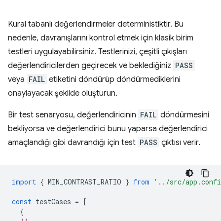
Kural tabanlı değerlendirmeler deterministiktir. Bu
nedenle, davranışlarını kontrol etmek için klasik birim
testleri uygulayabilirsiniz. Testlerinizi, çeşitli çıkışları
değerlendiricilerden geçirecek ve beklediğiniz
PASS
veya
FAIL
etiketini döndürüp döndürmediklerini
onaylayacak şekilde oluşturun.
Bir test senaryosu, değerlendiricinin
FAIL
döndürmesini
bekliyorsa ve değerlendirici bunu yaparsa değerlendirici
amaçlandığı gibi davrandığı için test
PASS
çıktısı verir.
import
{
MIN_CONTRAST_RATIO
}
from
'../src/app.conf
const
testCases
=
[
{