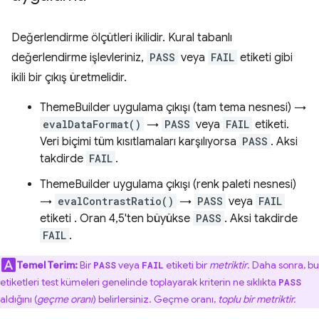
Değerlendirme ölçütleri ikilidir. Kural tabanlı
değerlendirme işlevleriniz,
PASS
veya
FAIL
etiketi gibi
ikili bir çıkış üretmelidir.
ThemeBuilder uygulama çıkışı (tam tema nesnesi) →
evalDataFormat()
→
PASS
veya
FAIL
etiketi.
Veri biçimi tüm kısıtlamaları karşılıyorsa
PASS
. Aksi
takdirde
FAIL
.
ThemeBuilder uygulama çıkışı (renk paleti nesnesi)
→
evalContrastRatio()
→
PASS
veya
FAIL
etiketi . Oran 4,5'ten büyükse
PASS
. Aksi takdirde
FAIL
.
Temel Terim:
Bir
veya
etiketi bir
metriktir
. Daha sonra, bu
PASS
FAIL
etiketleri test kümeleri genelinde toplayarak kriterin ne sıklıkta
PASS
aldığını (
geçme oranı
) belirlersiniz. Geçme oranı,
toplu bir metriktir.