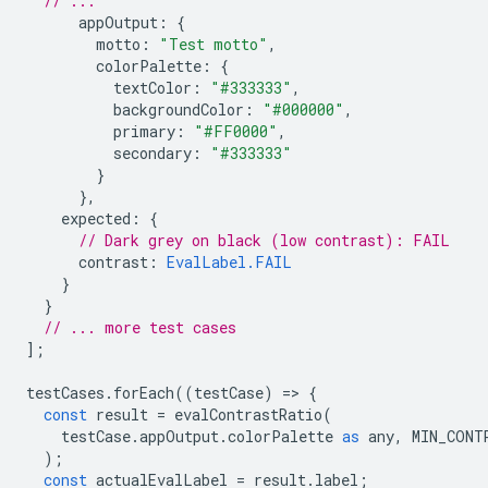
// ...
appOutput
:
{
motto
:
"Test motto"
,
colorPalette
:
{
textColor
:
"#333333"
,
backgroundColor
:
"#000000"
,
primary
:
"#FF0000"
,
secondary
:
"#333333"
}
},
expected
:
{
// Dark grey on black (low contrast): FAIL
contrast
:
EvalLabel.FAIL
}
}
// ... more test cases
];
testCases
.
forEach
((
testCase
)
=
>
{
const
result
=
evalContrastRatio
(
testCase
.
appOutput
.
colorPalette
as
any
,
MIN_CONT
);
const
actualEvalLabel
=
result
.
label
;