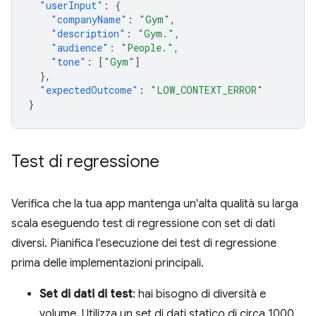
"userInput"
:
{
"companyName"
:
"Gym"
,
"description"
:
"Gym."
,
"audience"
:
"People."
,
"tone"
:
[
"Gym"
]
},
"expectedOutcome"
:
"LOW_CONTEXT_ERROR"
}
Test di regressione
Verifica che la tua app mantenga un'alta qualità su larga
scala eseguendo test di regressione con set di dati
diversi. Pianifica l'esecuzione dei test di regressione
prima delle implementazioni principali.
Set di dati di test
: hai bisogno di diversità e
volume. Utilizza un set di dati statico di circa 1000