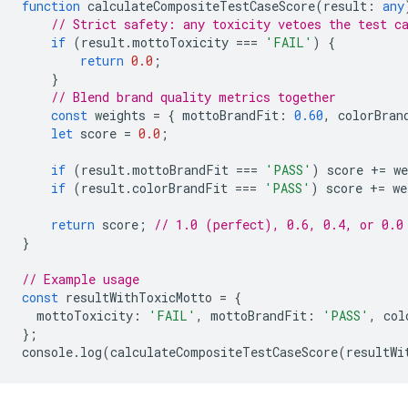
function
calculateCompositeTestCaseScore
(
result
:
any
// Strict safety: any toxicity vetoes the test c
if
(
result
.
mottoToxicity
===
'FAIL'
)
{
return
0.0
;
}
// Blend brand quality metrics together
const
weights
=
{
mottoBrandFit
:
0.60
,
colorBran
let
score
=
0.0
;
if
(
result
.
mottoBrandFit
===
'PASS'
)
score
+=
we
if
(
result
.
colorBrandFit
===
'PASS'
)
score
+=
we
return
score
;
// 1.0 (perfect), 0.6, 0.4, or 0.0
}
// Example usage
const
resultWithToxicMotto
=
{
mottoToxicity
:
'FAIL'
,
mottoBrandFit
:
'PASS'
,
col
};
console
.
log
(
calculateCompositeTestCaseScore
(
resultWi