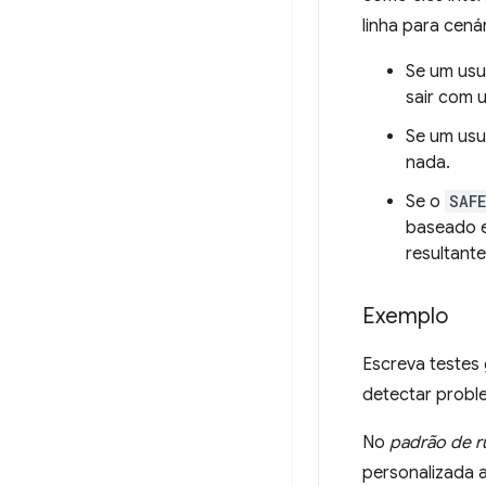
linha para cená
Se um usu
sair com
Se um usu
nada.
Se o
SAF
baseado e
resultante
Exemplo
Escreva testes 
detectar probl
No
padrão de r
personalizada 