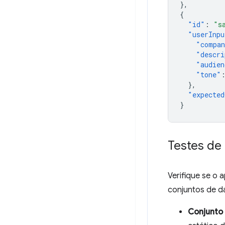
},
{
"id"
:
"s
"userInpu
"compa
"descri
"audien
"tone"
},
"expecte
}
Testes de
Verifique se o
conjuntos de d
Conjunto