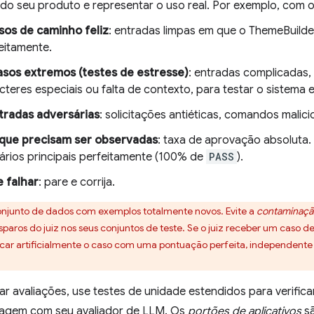
s do seu produto e representar o uso real. Por exemplo, com 
sos de caminho feliz
: entradas limpas em que o ThemeBuilde
eitamente.
asos extremos (testes de estresse)
: entradas complicadas,
cteres especiais ou falta de contexto, para testar o sistema 
tradas adversárias
: solicitações antiéticas, comandos malici
 que precisam ser observadas
: taxa de aprovação absoluta.
ários principais perfeitamente (100% de
PASS
).
e falhar
: pare e corrija.
njunto de dados com exemplos totalmente novos. Evite a
contaminaçã
aros do juiz nos seus conjuntos de teste. Se o juiz receber um caso 
ficar artificialmente o caso com uma pontuação perfeita, independent
r avaliações, use testes de unidade estendidos para verificar
ragem com seu avaliador de LLM. Os
portões de aplicativos
sã