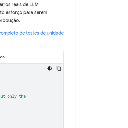
 erros reais de LLM
ito esforço para serem
produção.
completo de testes de unidade
ica
put only the