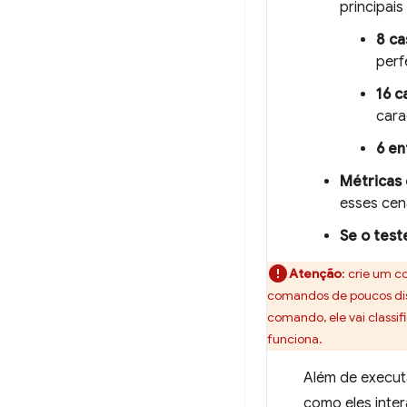
principai
8 ca
perf
16 c
cara
6 en
Métricas
esses cen
Se o test
Atenção
:
crie um co
comandos de poucos disp
comando, ele vai classi
funciona.
Além de executa
como eles inte