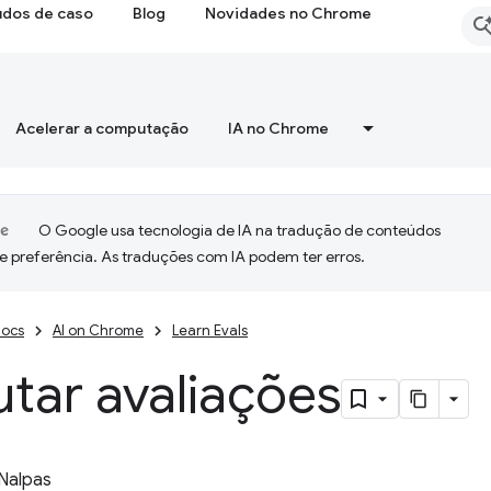
udos de caso
Blog
Novidades no Chrome
Acelerar a computação
IA no Chrome
O Google usa tecnologia de IA na tradução de conteúdos
e preferência. As traduções com IA podem ter erros.
ocs
AI on Chrome
Learn Evals
tar avaliações
Nalpas