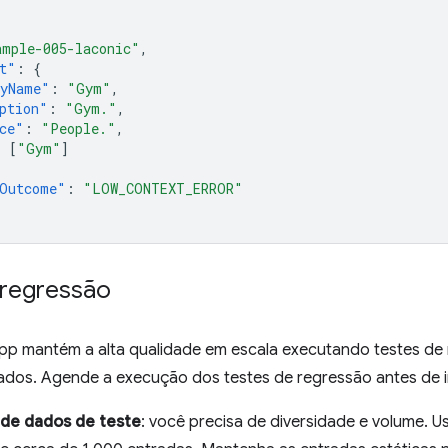
ample-005-laconic"
,
t"
:
{
nyName"
:
"Gym"
,
ption"
:
"Gym."
,
ce"
:
"People."
,
:
[
"Gym"
]
dOutcome"
:
"LOW_CONTEXT_ERROR"
 regressão
 app mantém a alta qualidade em escala executando testes de
ados. Agende a execução dos testes de regressão antes de 
 de dados de teste
: você precisa de diversidade e volume. 