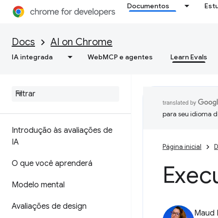
Documentos
Est
Docs
AI on Chrome
IA integrada
WebMCP e agentes
Learn Evals
para seu idioma d
Introdução às avaliações de
IA
Página inicial
D
O que você aprenderá
Execu
Modelo mental
Avaliações de design
Maud 