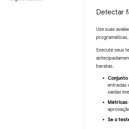
Detectar 
Use suas avali
programáticas,
Execute seus t
antecipadament
baratas.
Conjunto
entradas 
saídas im
Métricas
aprovaçã
Se o test