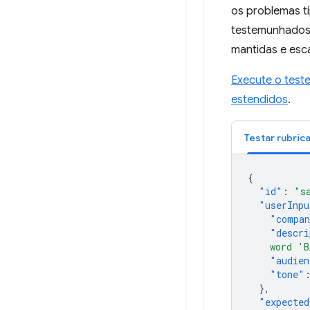
os problemas tí
testemunhados 
mantidas e esc
Execute o test
estendidos
.
{
"id"
:
"s
"userInpu
"compa
"descri
    word 'B
"audien
"tone"
},
"expecte