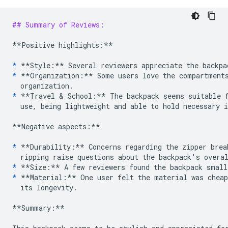
## Summary of Reviews:
**Positive highlights:**
*
**Style:**
*
**Organization:**
 Some users love the compartments
*
**Travel & School:**
 The backpack seems suitable f
  use, being lightweight and able to hold necessary i
**Negative aspects:**
*
**Durability:**
 Concerns regarding the zipper brea
*
**Size:**
*
**Material:**
 One user felt the material was cheap
  its longevity.

**Summary:**