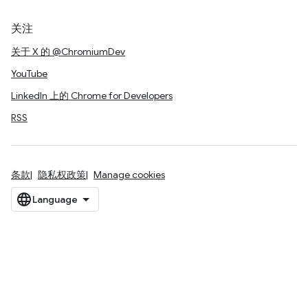
关注
关于 X 的 @ChromiumDev
YouTube
LinkedIn 上的 Chrome for Developers
RSS
条款
隐私权政策
Manage cookies