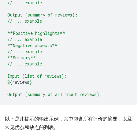
// ... example
Output (summary of reviews):
// ... example
**Positive highlights**
// ... example
**Negative aspects**
// ... example
**Summary**
// ... example
Input (list of reviews):
${
reviews
}
Output (summary of all input reviews):`
;
以下是此提示的输出示例，其中包含所有评价的摘要，以及
常见优点和缺点的列表。