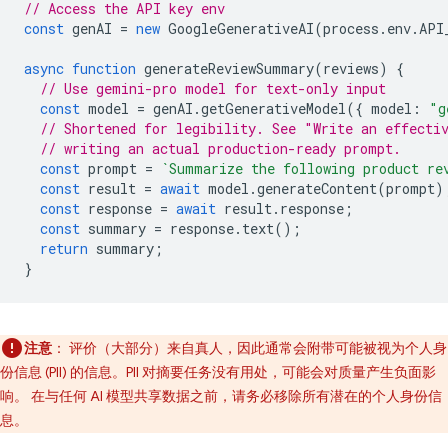
// Access the API key env
const
genAI
=
new
GoogleGenerativeAI
(
process
.
env
.
API
async
function
generateReviewSummary
(
reviews
)
{
// Use gemini-pro model for text-only input
const
model
=
genAI
.
getGenerativeModel
({
model
:
"g
// Shortened for legibility. See "Write an effecti
// writing an actual production-ready prompt.
const
prompt
=
`Summarize the following product re
const
result
=
await
model
.
generateContent
(
prompt
)
const
response
=
await
result
.
response
;
const
summary
=
response
.
text
();
return
summary
;
}
注意
：
评价（大部分）来自真人，因此通常会附带可能被视为个人身
份信息 (PII) 的信息。PII 对摘要任务没有用处，可能会对质量产生负面影
响。 在与任何 AI 模型共享数据之前，请务必移除所有潜在的个人身份信
息。