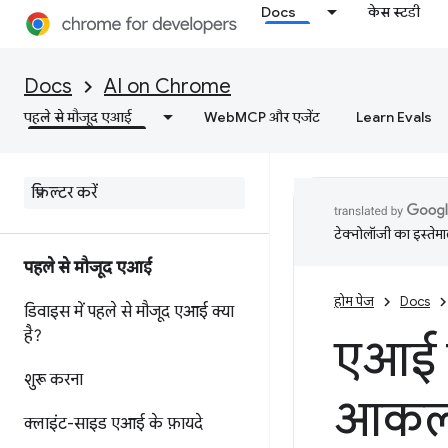
Docs
केस स्टडी
Docs
AI on Chrome
पहले से मौजूद एआई
WebMCP और एजेंट
Learn Evals
टेक्नोलॉजी का इस्तेमाल
पहले से मौजूद एआई
होम पेज
Docs
डिवाइस में पहले से मौजूद एआई क्या
है?
एआई क
शुरू करना
आकल
क्लाइंट-साइड एआई के फ़ायदे