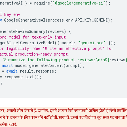
nerativeAI
}
=
require
(
"@google/generative-ai"
);
I key env
w
GoogleGenerativeAI
(
process
.
env
.
API_KEY_GEMINI
);
enerateReviewSummary
(
reviews
)
{
pro model for text-only input
genAI
.
getGenerativeModel
({
model
:
"gemini-pro"
});
or legibility. See "Write an effective prompt" for
actual production-ready prompt.
`Summarize the following product reviews:\n\n
${
reviews
await
model
.
generateContent
(
prompt
);
=
await
result
.
response
;
=
response
.
text
();
;
यादातर) असली लोग लिखते हैं. इसलिए, इनमें अक्सर ऐसी जानकारी शामिल होती है जिसे व्य
ने के टास्क के लिए काम की नहीं होती. साथ ही, इससे क्वालिटी पर बुरा असर पड़ सकता ह
ेशा हटाएं.