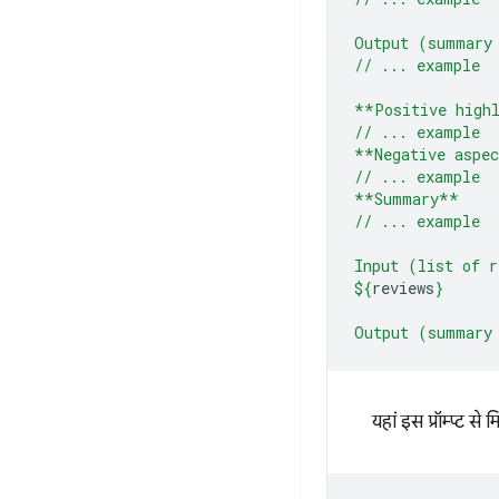
Output (summary
// ... example
**Positive high
// ... example
**Negative aspe
// ... example
**Summary**
// ... example
Input (list of r
${
reviews
}
Output (summary
यहां इस प्रॉम्प्ट 