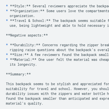
*
**Style:**
*
**Organization:**
 Some users love the compartments
*
**Travel & School:**
 The backpack seems suitable f
  use, being lightweight and able to hold necessary i
**Negative aspects:**
*
**Durability:**
 Concerns regarding the zipper brea
*
**Size:**
*
**Material:**
 One user felt the material was cheap
  its longevity.

**Summary:**
This backpack seems to be stylish and appreciated for
suitability for travel and school. However, you shoul
durability issues with the zippers and water bottle h
found the backpack smaller than anticipated and expre