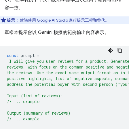
容一致。
提示：
建議使用
Google AI Studio
進行提示工程和疊代。
單樣本提示會以 Gemini 模擬的範例輸出內容表示。
const
prompt
=
`I will give you user reviews for a product. Generat
reviews, with focus on the common positive and negat
the reviews. Use the exact same output format as in 
positive highlights, list of negative aspects, summa
address the potential buyer with second person ("you
Input (list of reviews):
// ... example
Output (summary of reviews):
// ... example