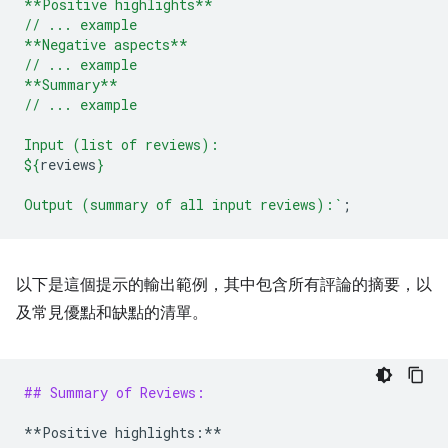
**Positive highlights**
// ... example
**Negative aspects**
// ... example
**Summary**
// ... example
Input (list of reviews):
${
reviews
}
Output (summary of all input reviews):`
;
以下是這個提示的輸出範例，其中包含所有評論的摘要，以
及常見優點和缺點的清單。
## Summary of Reviews:
**Positive highlights:**