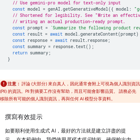
// Use gemini-pro model for text-only input
const
model
=
genAI
.
getGenerativeModel
({
model
:
"g
// Shortened for legibility. See "Write an effecti
// writing an actual production-ready prompt.
const
prompt
=
`Summarize the following product re
const
result
=
await
model
.
generateContent
(
prompt
)
const
response
=
await
result
.
response
;
const
summary
=
response
.
text
();
return
summary
;
}
注意：
評論 (大部分) 來自真人，因此通常會附上可視為個人識別資訊
(PII) 的資訊。PII 對摘要工作沒有幫助，而且可能會影響品質。 請務必先
移除所有可能的個人識別資訊，再與任何 AI 模型分享資料。
撰寫有效提示
如要順利使用生成式 AI，最好的方法就是建立詳盡的提
示。 在本範例中，我們使用
單樣本提示
技術，確保輸出內