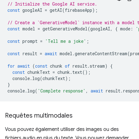
// Initialize the Google AI service.
const
googleAI
=
getAI
(
firebaseApp
);
// Create a `GenerativeModel` instance with a model 
const
model
=
getGenerativeModel
(
googleAI
,
{
mode
:
'
const
prompt
=
'Tell me a joke'
;
const
result
=
await
model
.
generateContentStream
(
pro
for
await
(
const
chunk
of
result
.
stream
)
{
const
chunkText
=
chunk
.
text
();
console
.
log
(
chunkText
);
}
console
.
log
(
'Complete response'
,
await
result
.
respon
Requêtes multimodales
Vous pouvez également utiliser des images ou des
fichiers audio en plus du texte. Vous pouvez demander