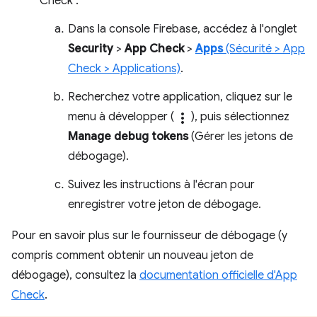
Check :
Dans la console Firebase, accédez à l'onglet
Security
>
App Check
>
Apps
(Sécurité > App
Check > Applications)
.
Recherchez votre application, cliquez sur le
menu à développer (
more_vert
), puis sélectionnez
Manage debug tokens
(Gérer les jetons de
débogage).
Suivez les instructions à l'écran pour
enregistrer votre jeton de débogage.
Pour en savoir plus sur le fournisseur de débogage (y
compris comment obtenir un nouveau jeton de
débogage), consultez la
documentation officielle d'App
Check
.