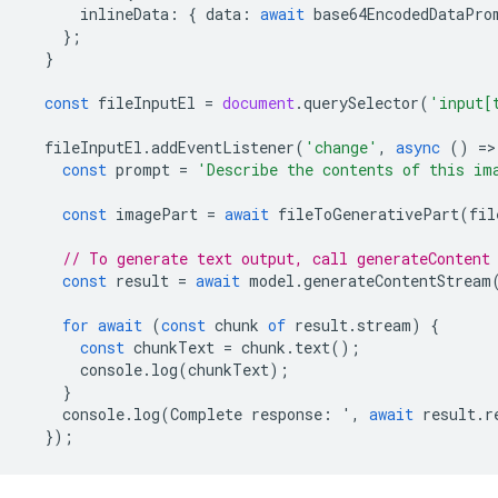
inlineData
:
{
data
:
await
base64EncodedDataPro
};
}
const
fileInputEl
=
document
.
querySelector
(
'input[
fileInputEl
.
addEventListener
(
'change'
,
async
()
=
>
const
prompt
=
'Describe the contents of this im
const
imagePart
=
await
fileToGenerativePart
(
fil
// To generate text output, call generateContent
const
result
=
await
model
.
generateContentStream
for
await
(
const
chunk
of
result
.
stream
)
{
const
chunkText
=
chunk
.
text
();
console
.
log
(
chunkText
);
}
console
.
log
(
Complete
response
:
'
,
await
result
.
r
});