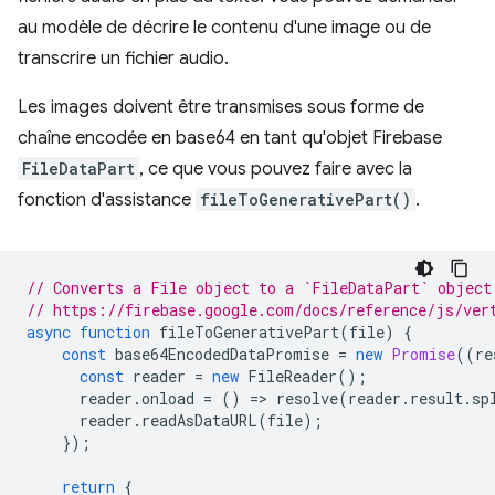
au modèle de décrire le contenu d'une image ou de
transcrire un fichier audio.
Les images doivent être transmises sous forme de
chaîne encodée en base64 en tant qu'objet Firebase
FileDataPart
, ce que vous pouvez faire avec la
fonction d'assistance
fileToGenerativePart()
.
// Converts a File object to a `FileDataPart` object
// https://firebase.google.com/docs/reference/js/ver
async
function
fileToGenerativePart
(
file
)
{
const
base64EncodedDataPromise
=
new
Promise
((
re
const
reader
=
new
FileReader
();
reader
.
onload
=
()
=
>
resolve
(
reader
.
result
.
sp
reader
.
readAsDataURL
(
file
);
});
return
{