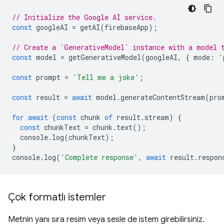
// Initialize the Google AI service.
const
googleAI
=
getAI
(
firebaseApp
);
// Create a `GenerativeModel` instance with a model 
const
model
=
getGenerativeModel
(
googleAI
,
{
mode
:
'
const
prompt
=
'Tell me a joke'
;
const
result
=
await
model
.
generateContentStream
(
pro
for
await
(
const
chunk
of
result
.
stream
)
{
const
chunkText
=
chunk
.
text
();
console
.
log
(
chunkText
);
}
console
.
log
(
'Complete response'
,
await
result
.
respon
Çok formatlı istemler
Metnin yanı sıra resim veya sesle de istem girebilirsiniz.