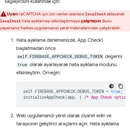
sağlayıcısını kullanmak için:
Uyarı:
reCAPTCHA için izin verilen alanlara
ekleyerek
localhost
hata ayıklamayı etkinleştirmeye
çalışmayın
. Bunu
localhost
yaparsanız herkes uygulamanızı yerel makinelerinden çalıştırabilir.
Hata ayıklama derlemenizde, App Check'i
başlatmadan önce
self.FIREBASE_APPCHECK_DEBUG_TOKEN
değerini
true
olarak ayarlayarak hata ayıklama modunu
etkinleştirin. Örneğin:
self
.
FIREBASE_APPCHECK_DEBUG_TOKEN
=
true
;
initializeAppCheck
(
app
,
{
/* App Check option
Web uygulamanızı yerel olarak ziyaret edin ve
tarayıcının geliştirici araçlarını açın. Hata ayıklama