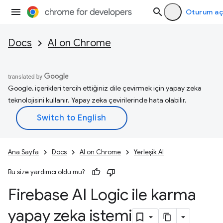
Oturum aç
Docs
AI on Chrome
Google, içerikleri tercih ettiğiniz dile çevirmek için yapay zeka
teknolojisini kullanır. Yapay zeka çevirilerinde hata olabilir.
Ana Sayfa
Docs
AI on Chrome
Yerleşik AI
Bu size yardımcı oldu mu?
Firebase AI Logic ile karma
yapay zeka istemi