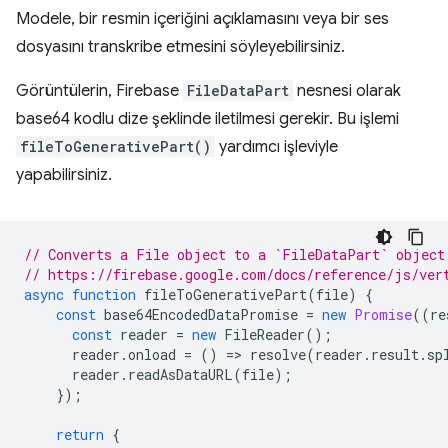
Modele, bir resmin içeriğini açıklamasını veya bir ses
dosyasını transkribe etmesini söyleyebilirsiniz.
Görüntülerin, Firebase
FileDataPart
nesnesi olarak
base64 kodlu dize şeklinde iletilmesi gerekir. Bu işlemi
fileToGenerativePart()
yardımcı işleviyle
yapabilirsiniz.
// Converts a File object to a `FileDataPart` object
// https://firebase.google.com/docs/reference/js/ver
async
function
fileToGenerativePart
(
file
)
{
const
base64EncodedDataPromise
=
new
Promise
((
re
const
reader
=
new
FileReader
();
reader
.
onload
=
()
=
>
resolve
(
reader
.
result
.
sp
reader
.
readAsDataURL
(
file
);
});
return
{