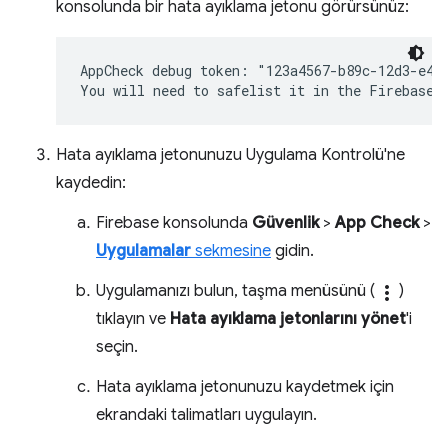
konsolunda bir hata ayıklama jetonu görürsünüz:
AppCheck debug token: "123a4567-b89c-12d3-e456
Hata ayıklama jetonunuzu Uygulama Kontrolü'ne
kaydedin:
Firebase konsolunda
Güvenlik
>
App Check
>
Uygulamalar
sekmesine
gidin.
Uygulamanızı bulun, taşma menüsünü (
more_vert
)
tıklayın ve
Hata ayıklama jetonlarını yönet
'i
seçin.
Hata ayıklama jetonunuzu kaydetmek için
ekrandaki talimatları uygulayın.