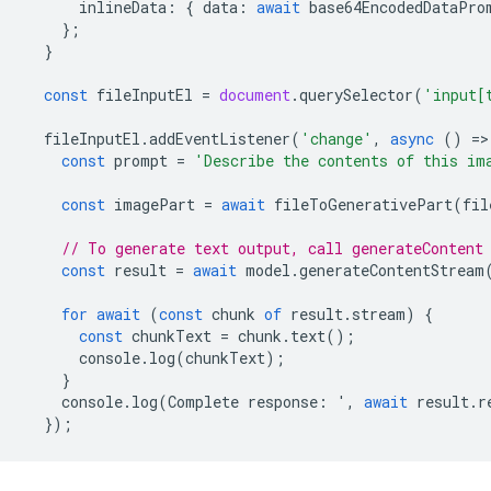
inlineData
:
{
data
:
await
base64EncodedDataPro
};
}
const
fileInputEl
=
document
.
querySelector
(
'input[
fileInputEl
.
addEventListener
(
'change'
,
async
()
=
>
const
prompt
=
'Describe the contents of this im
const
imagePart
=
await
fileToGenerativePart
(
fil
// To generate text output, call generateContent
const
result
=
await
model
.
generateContentStream
for
await
(
const
chunk
of
result
.
stream
)
{
const
chunkText
=
chunk
.
text
();
console
.
log
(
chunkText
);
}
console
.
log
(
Complete
response
:
'
,
await
result
.
r
});