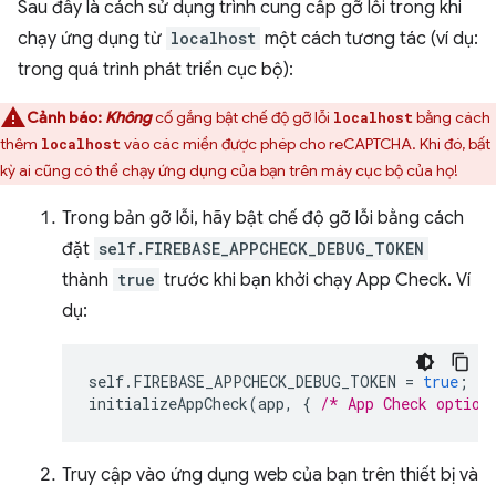
Sau đây là cách sử dụng trình cung cấp gỡ lỗi trong khi
chạy ứng dụng từ
localhost
một cách tương tác (ví dụ:
trong quá trình phát triển cục bộ):
Cảnh báo:
Không
cố gắng bật chế độ gỡ lỗi
bằng cách
localhost
thêm
vào các miền được phép cho reCAPTCHA. Khi đó, bất
localhost
kỳ ai cũng có thể chạy ứng dụng của bạn trên máy cục bộ của họ!
Trong bản gỡ lỗi, hãy bật chế độ gỡ lỗi bằng cách
đặt
self.FIREBASE_APPCHECK_DEBUG_TOKEN
thành
true
trước khi bạn khởi chạy App Check. Ví
dụ:
self
.
FIREBASE_APPCHECK_DEBUG_TOKEN
=
true
;
initializeAppCheck
(
app
,
{
/* App Check option
Truy cập vào ứng dụng web của bạn trên thiết bị và