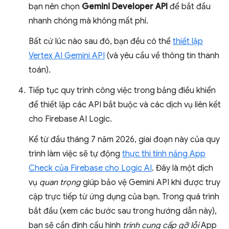
bạn nên chọn
Gemini Developer API
để bắt đầu
nhanh chóng mà không mất phí.
Bất cứ lúc nào sau đó, bạn đều có thể
thiết lập
Vertex AI Gemini API
(và yêu cầu về thông tin thanh
toán).
Tiếp tục quy trình công việc trong bảng điều khiển
để thiết lập các API bắt buộc và các dịch vụ liên kết
cho Firebase AI Logic.
Kể từ đầu tháng 7 năm 2026, giai đoạn này của quy
trình làm việc sẽ tự động
thực thi tính năng App
Check của Firebase cho Logic AI
. Đây là một dịch
vụ
quan trọng
giúp bảo vệ Gemini API khi được truy
cập trực tiếp từ ứng dụng của bạn. Trong quá trình
bắt đầu (xem các bước sau trong hướng dẫn này),
bạn sẽ cần định cấu hình
trình cung cấp gỡ lỗi
App