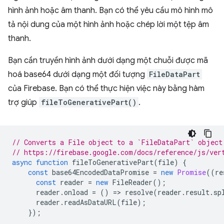
hình ảnh hoặc âm thanh. Bạn có thể yêu cầu mô hình mô
tả nội dung của một hình ảnh hoặc chép lời một tệp âm
thanh.
Bạn cần truyền hình ảnh dưới dạng một chuỗi được mã
hoá base64 dưới dạng một đối tượng
FileDataPart
của Firebase. Bạn có thể thực hiện việc này bằng hàm
trợ giúp
fileToGenerativePart()
.
// Converts a File object to a `FileDataPart` object
// https://firebase.google.com/docs/reference/js/ver
async
function
fileToGenerativePart
(
file
)
{
const
base64EncodedDataPromise
=
new
Promise
((
re
const
reader
=
new
FileReader
();
reader
.
onload
=
()
=
>
resolve
(
reader
.
result
.
sp
reader
.
readAsDataURL
(
file
);
});