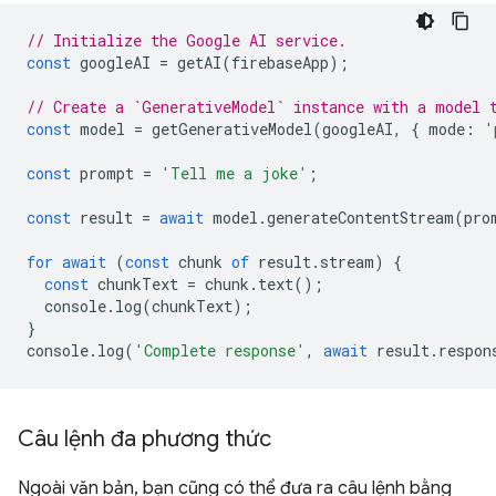
// Initialize the Google AI service.
const
googleAI
=
getAI
(
firebaseApp
);
// Create a `GenerativeModel` instance with a model 
const
model
=
getGenerativeModel
(
googleAI
,
{
mode
:
'
const
prompt
=
'Tell me a joke'
;
const
result
=
await
model
.
generateContentStream
(
pro
for
await
(
const
chunk
of
result
.
stream
)
{
const
chunkText
=
chunk
.
text
();
console
.
log
(
chunkText
);
}
console
.
log
(
'Complete response'
,
await
result
.
respon
Câu lệnh đa phương thức
Ngoài văn bản, bạn cũng có thể đưa ra câu lệnh bằng