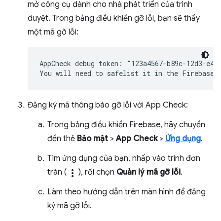
mở công cụ dành cho nhà phát triển của trình
duyệt. Trong bảng điều khiển gỡ lỗi, bạn sẽ thấy
một mã gỡ lỗi:
AppCheck debug token: "123a4567-b89c-12d3-e456
Đăng ký mã thông báo gỡ lỗi với App Check:
Trong bảng điều khiển Firebase, hãy chuyển
đến thẻ
Bảo mật
>
App Check
>
Ứng dụng
.
Tìm ứng dụng của bạn, nhấp vào trình đơn
tràn (
more_vert
), rồi chọn
Quản lý mã gỡ lỗi
.
Làm theo hướng dẫn trên màn hình để đăng
ký mã gỡ lỗi.