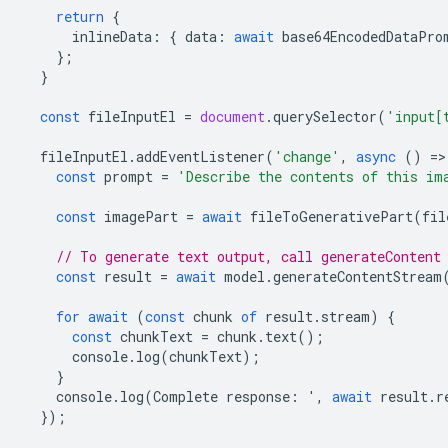
return
{
inlineData
:
{
data
:
await
base64EncodedDataPro
};
}
const
fileInputEl
=
document
.
querySelector
(
'input[
fileInputEl
.
addEventListener
(
'change'
,
async
()
=
>
const
prompt
=
'Describe the contents of this im
const
imagePart
=
await
fileToGenerativePart
(
fil
// To generate text output, call generateContent
const
result
=
await
model
.
generateContentStream
for
await
(
const
chunk
of
result
.
stream
)
{
const
chunkText
=
chunk
.
text
();
console
.
log
(
chunkText
);
}
console
.
log
(
Complete
response
:
'
,
await
result
.
r
});