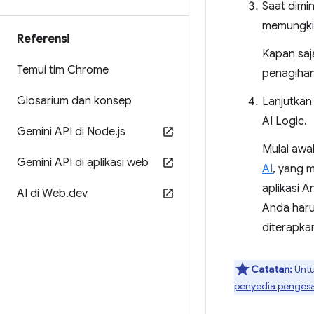
Saat dimin
memungkin
Referensi
Kapan saj
Temui tim Chrome
penagihan
Glosarium dan konsep
Lanjutkan
AI Logic.
Gemini API di Node
.
js
Mulai awal
Gemini API di aplikasi web
AI
, yang 
aplikasi A
AI di Web
.
dev
Anda har
diterapka
Catatan:
Untu
penyedia penges