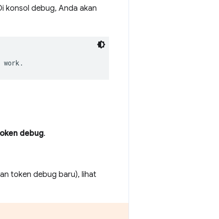
 Di konsol debug, Anda akan
token debug
.
n token debug baru), lihat