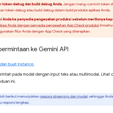
n token debug dan build debug Anda.
Jangan meng-commit token deb
n token debug atau build debug dalam build produksi aplikasi Anda.
asi Anda ke penyedia pengesahan produksi sebelum merilisnya kep
ikasi Anda dengan penyedia pengesahan App Check produksi
(misalny
gunakan fitur Anda dengan App Check yang diterapkan.
permintaan ke Gemini API
si dan buat instance.
erintah pada model dengan input teks atau multimodal. Lihat 
duan ini.
oh berikut menunjukkan
respons streaming dari model
, sehingga And
u respons lengkap.