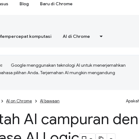
asus
Blog
Baru di Chrome
Mempercepat komputasi
AI di Chrome
Google menggunakan teknologi AI untuk menerjemahkan
bahasa pilihan Anda. Terjemahan AI mungkin mengandung
AI on Chrome
AI bawaan
Apakah
ntah AI campuran de
ase AI Logic