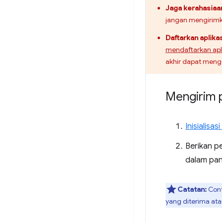
Jaga kerahasiaa
jangan mengirimka
Daftarkan aplik
mendaftarkan apl
akhir dapat meng
Mengirim 
Inisialisa
Berikan p
dalam pan
Catatan:
Cont
yang diterima ata