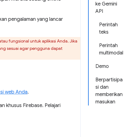
ke Gemini
API
tikan pengalaman yang lancar
Perintah
teks
u fungsional untuk aplikasi Anda. Jika
Perintah
yang sesuai agar pengguna dapat
multimodal
Demo
Berpartisipa
si dan
asi web Anda
.
memberikan
masukan
n khusus Firebase. Pelajari