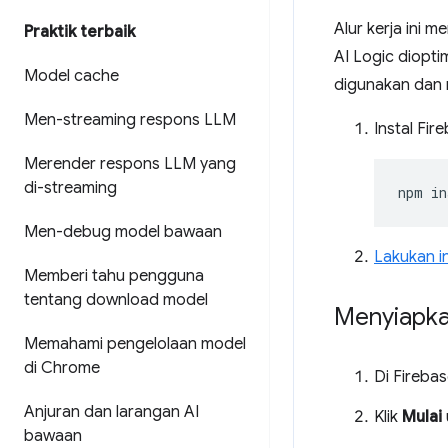
Alur kerja ini
Praktik terbaik
AI Logic diopt
Model cache
digunakan dan 
Men-streaming respons LLM
Instal Fir
Merender respons LLM yang
di-streaming
npm
in
Men-debug model bawaan
Lakukan in
Memberi tahu pengguna
tentang download model
Menyiapka
Memahami pengelolaan model
di Chrome
Di Fireba
Anjuran dan larangan AI
Klik
Mulai
bawaan