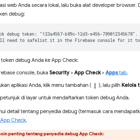
kasi web Anda secara lokal, lalu buka alat developer browser.
oken debug:
ck debug token: "123a4567-b89c-12d3-e456-789012345678".

 token debug Anda ke App Check:
irebase console, buka
Security
>
App Check
>
Apps
tab
.
kan aplikasi Anda, klik menu tambahan (
more_vert
), lalu pilih
Kelola 
i petunjuk di layar untuk mendaftarkan token debug Anda.
ui detail tentang penyedia debug (termasuk cara mendapatka
 App Check
.
poin penting tentang penyedia debug App Check: