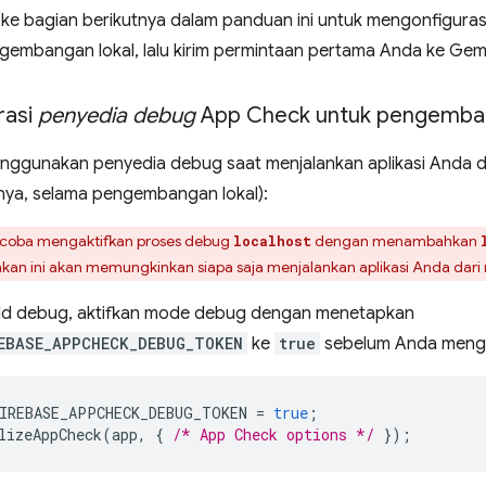
 ke bagian berikutnya dalam panduan ini untuk mengonfigura
gembangan lokal, lalu kirim permintaan pertama Anda ke Gemi
rasi
penyedia debug
App Check untuk pengemban
enggunakan penyedia debug saat menjalankan aplikasi Anda d
alnya, selama pengembangan lokal):
coba mengaktifkan proses debug
dengan menambahkan
localhost
an ini akan memungkinkan siapa saja menjalankan aplikasi Anda dari m
ld debug, aktifkan mode debug dengan menetapkan
EBASE_APPCHECK_DEBUG_TOKEN
ke
true
sebelum Anda mengin
IREBASE_APPCHECK_DEBUG_TOKEN
=
true
;
lizeAppCheck
(
app
,
{
/* App Check options */
});