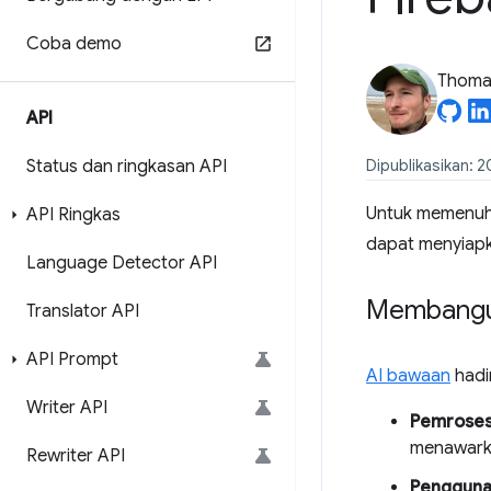
Coba demo
Thomas
API
Status dan ringkasan API
Dipublikasikan: 
Untuk memenuhi
API Ringkas
dapat menyiapk
Language Detector API
Membangun
Translator API
API Prompt
AI bawaan
hadi
Writer API
Pemrosesa
menawarka
Rewriter API
Penggunaa