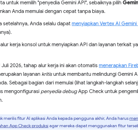
ta untuk memilih "penyedia Gemini API", sebaiknya pilih
Gemin
kan Anda memulai dengan cepat tanpa biaya.
a setelahnya, Anda selalu dapat
menyiapkan Vertex AI Gemini
nya).
 alur kerja konsol untuk menyiapkan API dan layanan terkait y
 Juli 2026, tahap alur kerja ini akan otomatis
menerapkan Fire
merupakan layanan
kritis
untuk membantu melindungi Gemini AP
nda. Sebagai bagian dari memulai (lihat langkah-langkah selan
us mengonfigurasi
penyedia debug
App Check untuk pengemb
n.
k merilis fitur AI aplikasi Anda kepada pengguna akhir, Anda harus
men
ahan App Check produksi
agar mereka dapat menggunakan fitur terseb