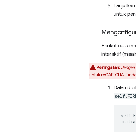
Lanjutkan
untuk pen
Mengonfigu
Berikut cara m
interaktif (mis
Peringatan:
Jangan
untuk reCAPTCHA. Tindak
Dalam bui
self.FIR
self
.
F
initia