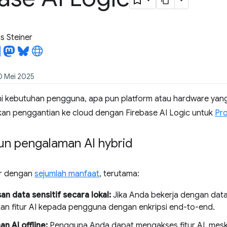
 Steiner
20 Mei 2025
 kebutuhan pengguna, apa pun platform atau hardware yan
an penggantian ke cloud dengan Firebase AI Logic untuk
Pr
 pengalaman AI hybrid
r dengan
sejumlah manfaat
, terutama:
n data sensitif secara lokal:
Jika Anda bekerja dengan data 
n fitur AI kepada pengguna dengan enkripsi end-to-end.
n AI offline:
Pengguna Anda dapat mengakses fitur AI, mesk