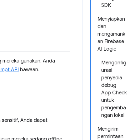
SDK
Menyiapkan
dan
mengamank
an Firebase
AI Logic
g mereka gunakan, Anda
Mengonfig
ompt API
bawaan.
urasi
penyedia
debug
App Check
untuk
pengemba
ngan lokal
sensitif, Anda dapat
Mengirim
permintaan
ipun mereka sedang offline