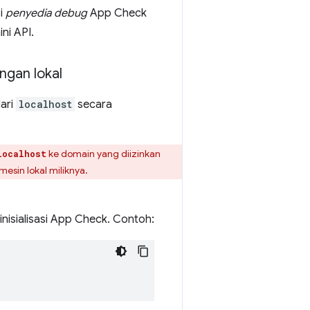
si
penyedia debug
App Check
ni API.
gan lokal
ari
localhost
secara
ke domain yang diizinkan
localhost
esin lokal miliknya.
isialisasi App Check. Contoh: