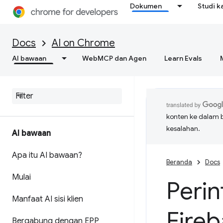
Dokumen
Studi k
Docs
AI on Chrome
AI bawaan
WebMCP dan Agen
Learn Evals
konten ke dalam 
kesalahan.
AI bawaan
Apa itu AI bawaan?
Beranda
Docs
Mulai
Peri
Manfaat AI sisi klien
Fireb
Bergabung dengan EPP