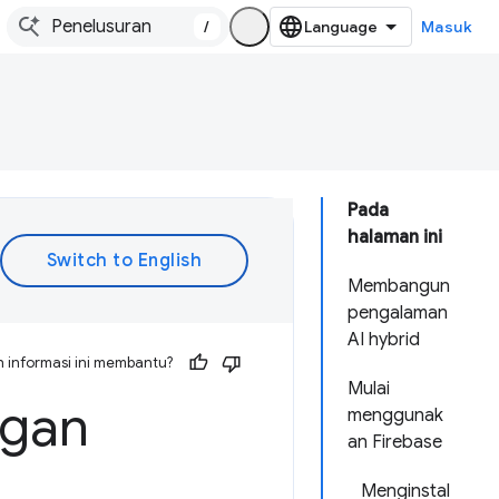
/
Masuk
Pada
halaman ini
Membangun
pengalaman
AI hybrid
 informasi ini membantu?
Mulai
ngan
menggunak
an Firebase
Menginstal