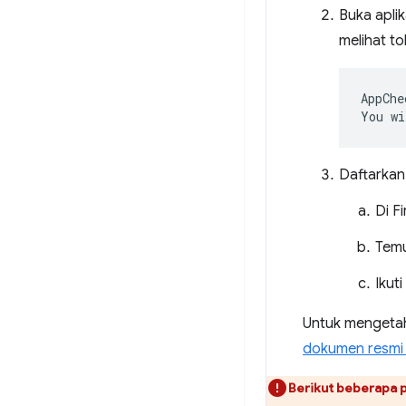
Buka apli
melihat t
AppChe
Daftarkan
Di F
Temu
Ikut
Untuk mengetah
dokumen resmi
Berikut beberapa 