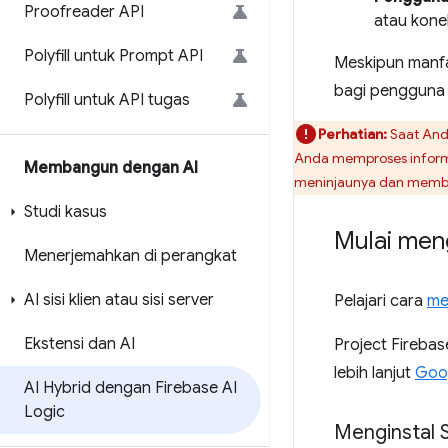
Proofreader API
atau kone
Polyfill untuk Prompt API
Meskipun manfa
bagi pengguna 
Polyfill untuk API tugas
Perhatian:
Saat Anda
Anda memproses informa
Membangun dengan AI
meninjaunya dan member
Studi kasus
Mulai men
Menerjemahkan di perangkat
AI sisi klien atau sisi server
Pelajari cara
me
Ekstensi dan AI
Project Firebas
lebih lanjut
Goog
AI Hybrid dengan Firebase AI
Logic
Menginstal 