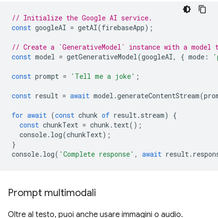
// Initialize the Google AI service.
const
googleAI
=
getAI
(
firebaseApp
);
// Create a `GenerativeModel` instance with a model 
const
model
=
getGenerativeModel
(
googleAI
,
{
mode
:
'
const
prompt
=
'Tell me a joke'
;
const
result
=
await
model
.
generateContentStream
(
pro
for
await
(
const
chunk
of
result
.
stream
)
{
const
chunkText
=
chunk
.
text
();
console
.
log
(
chunkText
);
}
console
.
log
(
'Complete response'
,
await
result
.
respon
Prompt multimodali
Oltre al testo, puoi anche usare immagini o audio.