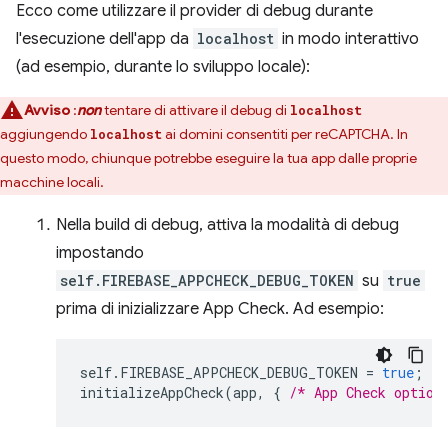
Ecco come utilizzare il provider di debug durante
l'esecuzione dell'app da
localhost
in modo interattivo
(ad esempio, durante lo sviluppo locale):
Avviso
:
non
tentare di attivare il debug di
localhost
aggiungendo
ai domini consentiti per reCAPTCHA. In
localhost
questo modo, chiunque potrebbe eseguire la tua app dalle proprie
macchine locali.
Nella build di debug, attiva la modalità di debug
impostando
self.FIREBASE_APPCHECK_DEBUG_TOKEN
su
true
prima di inizializzare App Check. Ad esempio:
self
.
FIREBASE_APPCHECK_DEBUG_TOKEN
=
true
;
initializeAppCheck
(
app
,
{
/* App Check option