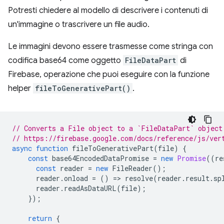
Potresti chiedere al modello di descrivere i contenuti di
un'immagine o trascrivere un file audio.
Le immagini devono essere trasmesse come stringa con
codifica base64 come oggetto
FileDataPart
di
Firebase, operazione che puoi eseguire con la funzione
helper
fileToGenerativePart()
.
// Converts a File object to a `FileDataPart` object
// https://firebase.google.com/docs/reference/js/ver
async
function
fileToGenerativePart
(
file
)
{
const
base64EncodedDataPromise
=
new
Promise
((
re
const
reader
=
new
FileReader
();
reader
.
onload
=
()
=
>
resolve
(
reader
.
result
.
sp
reader
.
readAsDataURL
(
file
);
});
return
{