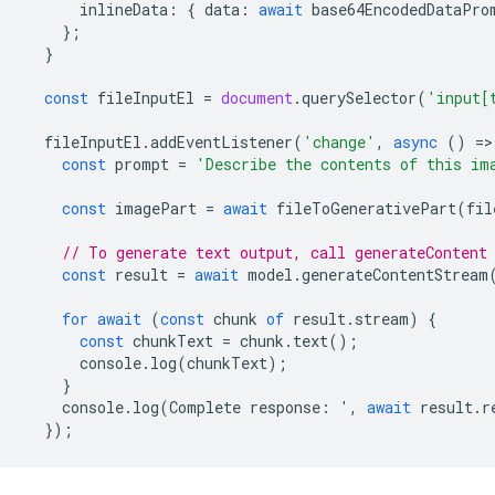
inlineData
:
{
data
:
await
base64EncodedDataPro
};
}
const
fileInputEl
=
document
.
querySelector
(
'input[
fileInputEl
.
addEventListener
(
'change'
,
async
()
=
>
const
prompt
=
'Describe the contents of this im
const
imagePart
=
await
fileToGenerativePart
(
fil
// To generate text output, call generateContent
const
result
=
await
model
.
generateContentStream
for
await
(
const
chunk
of
result
.
stream
)
{
const
chunkText
=
chunk
.
text
();
console
.
log
(
chunkText
);
}
console
.
log
(
Complete
response
:
'
,
await
result
.
r
});