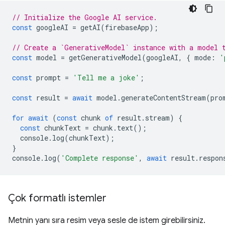
// Initialize the Google AI service.
const
googleAI
=
getAI
(
firebaseApp
);
// Create a `GenerativeModel` instance with a model 
const
model
=
getGenerativeModel
(
googleAI
,
{
mode
:
'
const
prompt
=
'Tell me a joke'
;
const
result
=
await
model
.
generateContentStream
(
pro
for
await
(
const
chunk
of
result
.
stream
)
{
const
chunkText
=
chunk
.
text
();
console
.
log
(
chunkText
);
}
console
.
log
(
'Complete response'
,
await
result
.
respon
Çok formatlı istemler
Metnin yanı sıra resim veya sesle de istem girebilirsiniz.