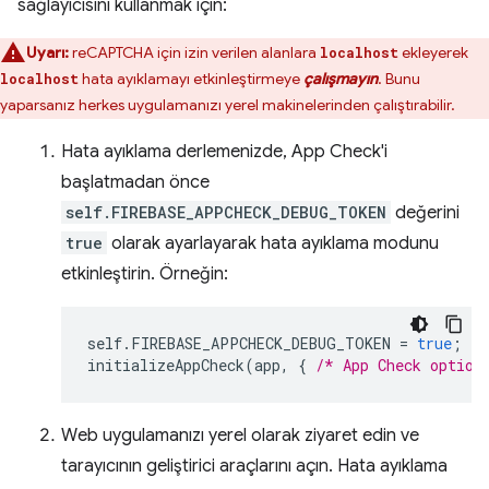
sağlayıcısını kullanmak için:
Uyarı:
reCAPTCHA için izin verilen alanlara
ekleyerek
localhost
hata ayıklamayı etkinleştirmeye
çalışmayın
. Bunu
localhost
yaparsanız herkes uygulamanızı yerel makinelerinden çalıştırabilir.
Hata ayıklama derlemenizde, App Check'i
başlatmadan önce
self.FIREBASE_APPCHECK_DEBUG_TOKEN
değerini
true
olarak ayarlayarak hata ayıklama modunu
etkinleştirin. Örneğin:
self
.
FIREBASE_APPCHECK_DEBUG_TOKEN
=
true
;
initializeAppCheck
(
app
,
{
/* App Check option
Web uygulamanızı yerel olarak ziyaret edin ve
tarayıcının geliştirici araçlarını açın. Hata ayıklama