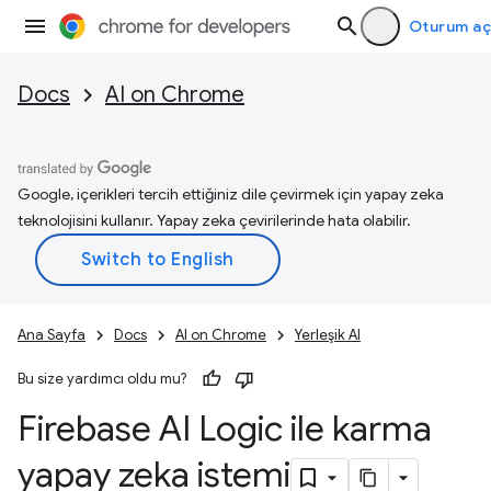
Oturum aç
Docs
AI on Chrome
Google, içerikleri tercih ettiğiniz dile çevirmek için yapay zeka
teknolojisini kullanır. Yapay zeka çevirilerinde hata olabilir.
Ana Sayfa
Docs
AI on Chrome
Yerleşik AI
Bu size yardımcı oldu mu?
Firebase AI Logic ile karma
yapay zeka istemi