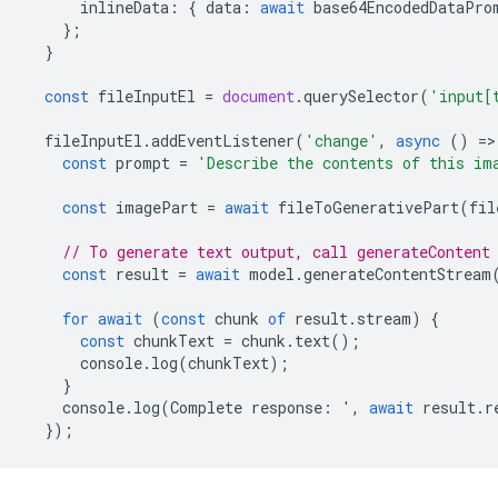
inlineData
:
{
data
:
await
base64EncodedDataPro
};
}
const
fileInputEl
=
document
.
querySelector
(
'input[
fileInputEl
.
addEventListener
(
'change'
,
async
()
=
>
const
prompt
=
'Describe the contents of this im
const
imagePart
=
await
fileToGenerativePart
(
fil
// To generate text output, call generateContent
const
result
=
await
model
.
generateContentStream
for
await
(
const
chunk
of
result
.
stream
)
{
const
chunkText
=
chunk
.
text
();
console
.
log
(
chunkText
);
}
console
.
log
(
Complete
response
:
'
,
await
result
.
r
});