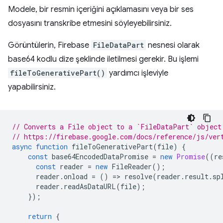
Modele, bir resmin içeriğini açıklamasını veya bir ses
dosyasını transkribe etmesini söyleyebilirsiniz.
Görüntülerin, Firebase
FileDataPart
nesnesi olarak
base64 kodlu dize şeklinde iletilmesi gerekir. Bu işlemi
fileToGenerativePart()
yardımcı işleviyle
yapabilirsiniz.
// Converts a File object to a `FileDataPart` object
// https://firebase.google.com/docs/reference/js/ver
async
function
fileToGenerativePart
(
file
)
{
const
base64EncodedDataPromise
=
new
Promise
((
re
const
reader
=
new
FileReader
();
reader
.
onload
=
()
=
>
resolve
(
reader
.
result
.
sp
reader
.
readAsDataURL
(
file
);
});
return
{