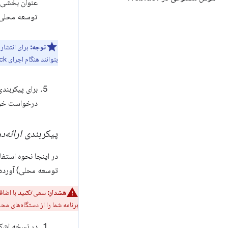
عنوان بخشی ا
توسعه محلی هنگام اجرای 
توجه:
برای انتشار
بتوانند هنگام اجرای App Check از این ویژگی استفاده کنند.
برای پیکربند
درخواست خود را به  Gemini
پیکربندی
ارائه‌
در اینجا نحوه استفاد
توسعه محلی) آورده
هشدار:
سعی
نکنید
با اضاف
برنامه شما را از دستگاه‌های مح
در نسخه اشکال‌زدایی (debug build)، قبل از م