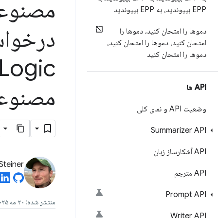
EPP بپیوندید، به EPP بپیوندید
درخواس
دموها را امتحان کنید، دموها را
امتحان کنید، دموها را امتحان کنید،
دموها را امتحان کنید
API ها
مصنوعی ترکیب
وضعیت API و نمای کلی
Summarizer API
API آشکارساز زبان
Steiner
API مترجم
Prompt API
منتشر شده: ۲۰ مه ۲۰۲۵
Writer API