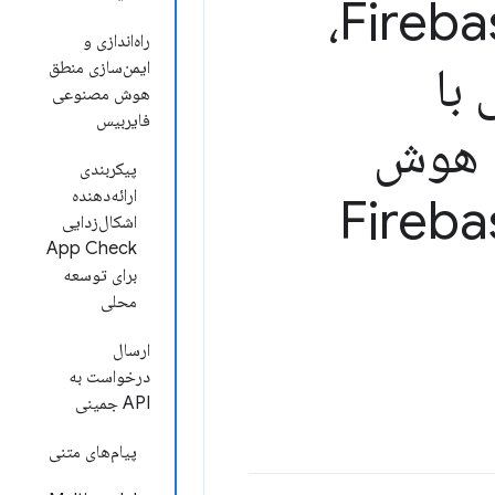
مصنوعی ترکیبی با Firebase AI Logic،
راه‌اندازی و
با
ایمن‌سازی منطق
هوش مصنوعی
فایربیس
رخواست هوش
پیکربندی
ارائه‌دهنده
اشکال‌زدایی
App Check
برای توسعه
محلی
ارسال
درخواست به
API جمینی
پیام‌های متنی