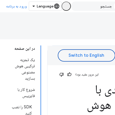
ورود به برنامه
در این صفحه
یک تجربه
ترکیبی هوش
مصنوعی
این مرور مفید بود؟
بسازید
 با
شروع کار با
فایربیس
رخواست هوش
SDK را نصب
کنید