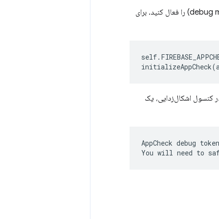
، حالت اشکال‌زدایی (debug mode) را فعال کنید. برای
self
.
FIREBASE_APPCH
initializeAppCheck
(
در کنسول اشکال‌زدایی، یک
AppCheck debug token