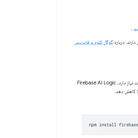
.
ارند. درباره
گوگل کلود و فایربیس
این گردش کار از npm استفاده می‌کند و به module bundlers یا ابزارهای چارچوب جاوا اسکریپت نیاز دارد. Firebase AI Logic
npm
install