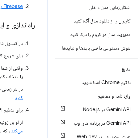
Firebase را در برنامه خود مقداردهی اولیه کنید.
اشکال‌زدایی مدل داخلی
کاربران را از دانلود مدل آگاه کنید
راه‌اندازی و
مدیریت مدل در کروم را درک کنید
در کنسول فا
هوش مصنوعی داخلی بایدها و نبایدها
برای شروع گ
وقتی از شما خواسته می‌شو
منابع
را
انتخاب کنید
با تیم Chrome آشنا شوید
در هر زمانی 
واژه نامه و مفاهیم
کنید
.
Gemini API در Node
js
.
برای تنظیم API های مورد نیاز و خدمات مرتبط با Firebase AI Logic، در گردش کار کنسول ادامه دهید.
از اوایل ژوئیه ۲۰۲۶، این مرحله از گردش کار به طور خ
Gemini API در برنامه های وب
می‌کند
، که 
هوش مصنوعی در Web
dev
.