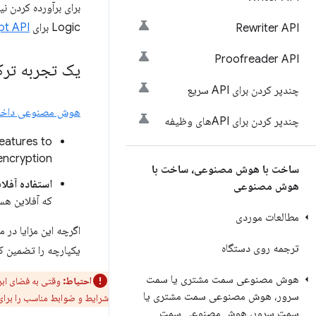
Logic برای
t API
Rewriter API
Proofreader API
یک تجربه تر
چندپر کردن برای API سریع
هوش مصنوعی داخل
چندپر کردن برای APIهای وظیفه
features to
ncryption.
ساخت با هوش مصنوعی، ساخت با
استفاده آفل
هوش مصنوعی
که آفلاین هس
مطالعات موردی
اگرچه این مزایا در 
ترجمه روی دستگاه
یکپارچه را تضمین کن
هوش مصنوعی سمت مشتری یا سمت
احتیاط:
وقتی به فضای ابر
سرور، هوش مصنوعی سمت مشتری یا
شرایط و ضوابط مناسب را برای
سمت سرور، هوش مصنوعی سمت