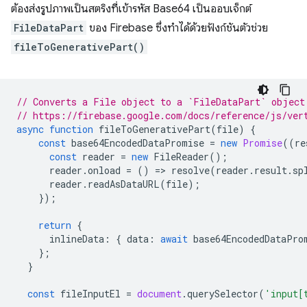
ต้องส่งรูปภาพเป็นสตริงที่เข้ารหัส Base64 เป็นออบเจ็กต์
FileDataPart
ของ Firebase ซึ่งทำได้ด้วยฟังก์ชันตัวช่วย
fileToGenerativePart()
// Converts a File object to a `FileDataPart` object
// https://firebase.google.com/docs/reference/js/ver
async
function
fileToGenerativePart
(
file
)
{
const
base64EncodedDataPromise
=
new
Promise
((
re
const
reader
=
new
FileReader
();
reader
.
onload
=
()
=
>
resolve
(
reader
.
result
.
sp
reader
.
readAsDataURL
(
file
);
});
return
{
inlineData
:
{
data
:
await
base64EncodedDataPro
};
}
const
fileInputEl
=
document
.
querySelector
(
'input[