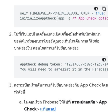
self
.
FIREBASE_APPCHECK_DEBUG_TOKEN
=
true
;
initializeAppCheck
(
app
,
{
/* App Check option
ไปที่เว็บแอปในเครื่องและเปิดเครื่องมือสำหรับนักพัฒนา
ซอฟต์แวร์ของเบราว์เซอร์ คุณจะเห็นโทเค็นการแก้ไขข้อ
บกพร่องใน คอนโซลการแก้ไขข้อบกพร่อง
AppCheck debug token: "123a4567-b89c-12d3-e456
ลงทะเบียนโทเค็นการแก้ไขข้อบกพร่องกับ App Check โดย
ทำดังนี้
ในคอนโซล Firebase ให้ไปที่
ความปลอดภัย
>
App
Check
>
แท็บ
แอป