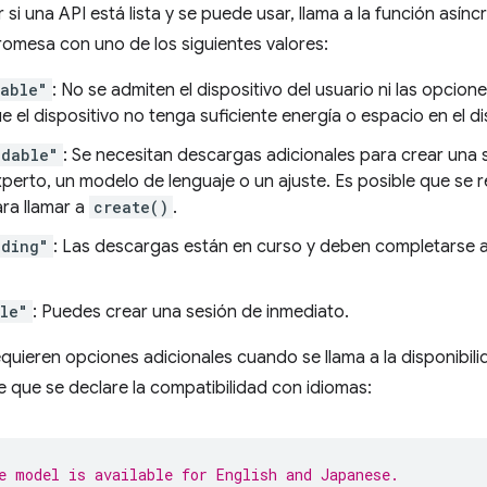
 si una API está lista y se puede usar, llama a la función asín
omesa con uno de los siguientes valores:
lable"
: No se admiten el dispositivo del usuario ni las opcione
e el dispositivo no tenga suficiente energía o espacio en el di
adable"
: Se necesitan descargas adicionales para crear una s
perto, un modelo de lenguaje o un ajuste. Es posible que se r
ra llamar a
create()
.
ading"
: Las descargas están en curso y deben completarse 
le"
: Puedes crear una sesión de inmediato.
quieren opciones adicionales cuando se llama a la disponibili
e que se declare la compatibilidad con idiomas:
e model is available for English and Japanese.