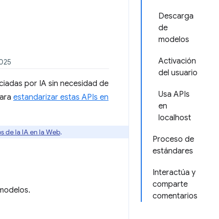
Descarga
de
modelos
Activación
2025
del usuario
nciadas por IA sin necesidad de
Usa APIs
para
estandarizar estas APIs en
en
localhost
s de la IA en la Web
.
Proceso de
estándares
Interactúa y
comparte
 modelos.
comentarios