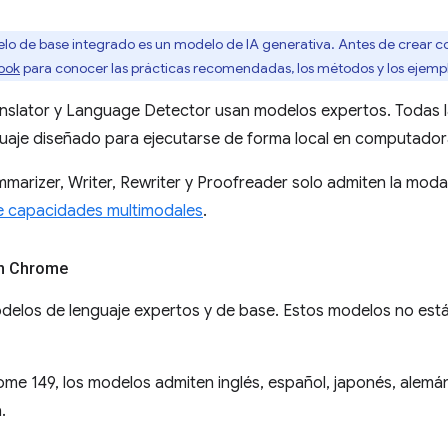
elo de base integrado es un modelo de IA generativa. Antes de crear con
ook
para conocer las prácticas recomendadas, los métodos y los ejempl
anslator y Language Detector usan modelos expertos. Todas 
aje diseñado para ejecutarse de forma local en computadoras
marizer, Writer, Rewriter y Proofreader solo admiten la moda
e capacidades multimodales
.
n Chrome
elos de lenguaje expertos y de base. Estos modelos no están
ome 149, los modelos admiten inglés, español, japonés, alemán
.