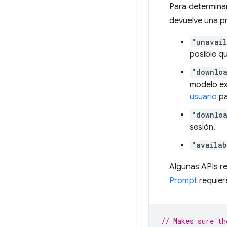
Para determinar
devuelve una pr
"unavai
posible qu
"downlo
modelo ex
usuario
pa
"downlo
sesión.
"availab
Algunas APIs re
Prompt
requier
// Makes sure th