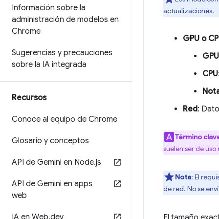
Información sobre la
actualizaciones.
administración de modelos en
Chrome
GPU o C
Sugerencias y precauciones
GPU
sobre la IA integrada
CPU
Not
Recursos
Red
: Dat
Conoce al equipo de Chrome
Término clav
Glosario y conceptos
suelen ser de uso
API de Gemini en Node
.
js
Nota
: El requ
API de Gemini en apps
de red. No se env
web
IA en Web
.
dev
El tamaño exac