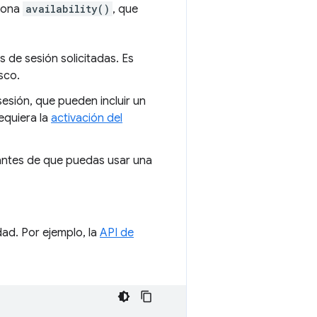
crona
availability()
, que
s de sesión solicitadas. Es
sco.
esión, que pueden incluir un
equiera la
activación del
antes de que puedas usar una
dad. Por ejemplo, la
API de