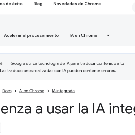
os de éxito
Blog
Novedades de Chrome
Acelerar el procesamiento
IA en Chrome
Google utiliza tecnología de IA para traducir contenido a tu
 Las traducciones realizadas con IA pueden contener errores.
Docs
AI on Chrome
IA integrada
nza a usar la IA int