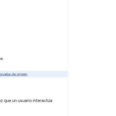
e.
 prueba de origen
.
ez que un usuario interactúa