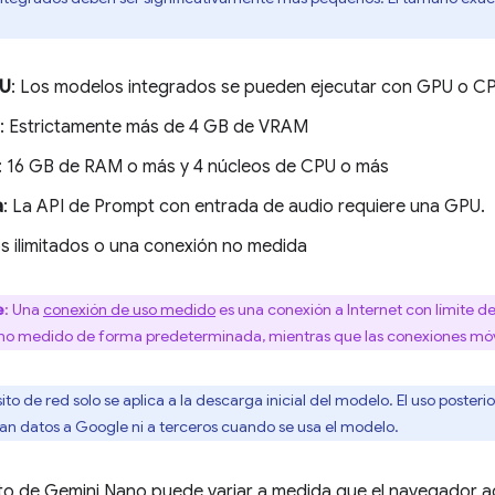
PU
: Los modelos integrados se pueden ejecutar con GPU o C
: Estrictamente más de 4 GB de VRAM
: 16 GB de RAM o más y 4 núcleos de CPU o más
a
: La API de Prompt con entrada de audio requiere una GPU.
os ilimitados o una conexión no medida
e
: Una
conexión de uso medido
es una conexión a Internet con límite de
 no medido de forma predeterminada, mientras que las conexiones móv
isito de red solo se aplica a la descarga inicial del modelo. El uso post
ían datos a Google ni a terceros cuando se usa el modelo.
to de Gemini Nano puede variar a medida que el navegador ac