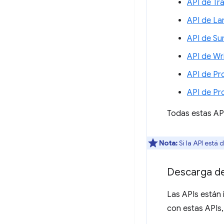
API de Tr
API de La
API de Su
API de Wr
API de Pr
API de P
Todas estas AP
Nota:
Si la API está
Descarga d
Las APIs están 
con estas APIs