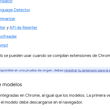
anslator
nguage Detector
mmarizer
iter
y
API de Rewriter
oofreader
rompt
Is se pueden usar cuando se compilan extensiones de Chrom
 disponible en una prueba de origen, debes
registrar tu extensión para la
e modelos
integradas en Chrome, al igual que los modelos. La primera v
, el modelo debe descargarse en el navegador.