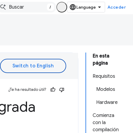
/
Acceder
En esta
página
Requisitos
Modelos
¿Te ha resultado útil?
egrada
Hardware
Comienza
con la
compilación