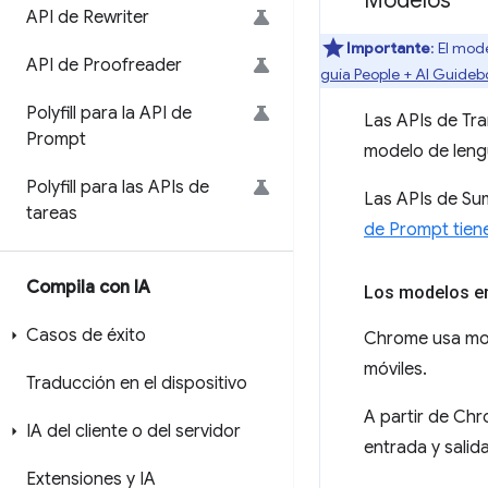
Modelos
API de Rewriter
Importante
: El mod
API de Proofreader
guía People + AI Guideb
Polyfill para la API de
Las APIs de Tr
Prompt
modelo de lengu
Polyfill para las APIs de
Las APIs de Sum
tareas
de Prompt tien
Compila con IA
Los modelos e
Casos de éxito
Chrome usa mod
móviles.
Traducción en el dispositivo
A partir de Chr
IA del cliente o del servidor
entrada y salida
Extensiones y IA