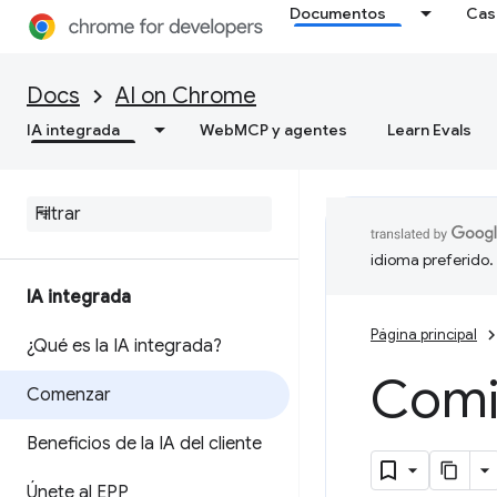
Documentos
Cas
Docs
AI on Chrome
IA integrada
WebMCP y agentes
Learn Evals
idioma preferido.
IA integrada
Página principal
¿Qué es la IA integrada?
Comie
Comenzar
Beneficios de la IA del cliente
Únete al EPP