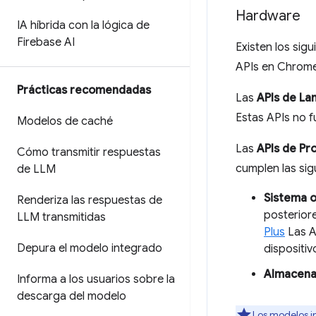
Hardware
IA híbrida con la lógica de
Firebase AI
Existen los sig
APIs en Chrome
Prácticas recomendadas
Las
APIs de La
Estas APIs no f
Modelos de caché
Las
APIs de Pr
Cómo transmitir respuestas
cumplen las sig
de LLM
Sistema 
Renderiza las respuestas de
posteriore
LLM transmitidas
Plus
Las A
Depura el modelo integrado
dispositi
Almacena
Informa a los usuarios sobre la
descarga del modelo
Los modelos i