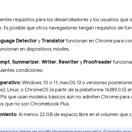
uientes requisitos para los desarrolladores y los usuarios que
. Es posible que otros navegadores tengan requisitos de fun
nguage Detector
y
Translator
funcionan en Chrome para com
uncionan en dispositivos móviles.
ompt
,
Summarizer
,
Writer
,
Rewriter
y
Proofreader
funciona
uientes condiciones:
operativo
: Windows 10 o 11; macOS 13 o versiones posteriores
s); Linux; o ChromeOS (a partir de la plataforma 16389.0.0) e
PIs que usan modelos básicos aún no admiten Chrome para 
vos que no son Chromebook Plus.
miento
: Al menos 22 GB de espacio libre en el volumen que c
ntegrados deben ser significativamente más pequeños. El tamaño exact