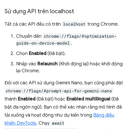
Sử dụng API trên localhost
Tất cả các API đều có trên
localhost
trong Chrome.
Chuyển đến
chrome://flags/#optimization-
guide-on-device-model
.
Chọn
Enabled
(Đã bật).
Nhấp vào
Relaunch
(Khởi động lại) hoặc khởi động
lại Chrome.
Đối với các API sử dụng Gemini Nano, bạn cũng phải đặt
chrome://flags/#prompt-api-for-gemini-nano
thành
Enabled
(Đã bật) hoặc
Enabled multilingual
(Đã
bật đa ngôn ngữ). Bạn có thể xác nhận rằng mô hình đã
tải xuống và hoạt động như dự kiến trong
Bảng điều
khiển DevTools
. Chạy
await