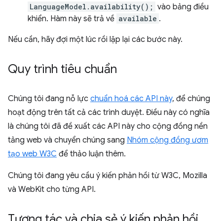
LanguageModel.availability();
vào bảng điều
khiển. Hàm này sẽ trả về
available
.
Nếu cần, hãy đợi một lúc rồi lặp lại các bước này.
Quy trình tiêu chuẩn
Chúng tôi đang nỗ lực
chuẩn hoá các API này
, để chúng
hoạt động trên tất cả các trình duyệt. Điều này có nghĩa
là chúng tôi đã đề xuất các API này cho cộng đồng nền
tảng web và chuyển chúng sang
Nhóm cộng đồng ươm
tạo web W3C
để thảo luận thêm.
Chúng tôi đang yêu cầu ý kiến phản hồi từ W3C, Mozilla
và WebKit cho từng API.
Tương tác và chia sẻ ý kiến phản hồi