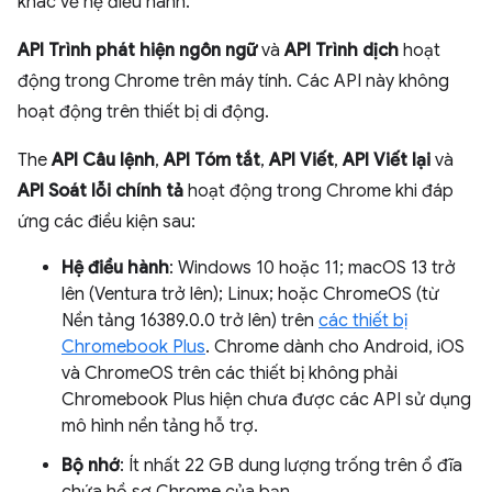
khác về hệ điều hành.
API Trình phát hiện ngôn ngữ
và
API Trình dịch
hoạt
động trong Chrome trên máy tính. Các API này không
hoạt động trên thiết bị di động.
The
API Câu lệnh
,
API Tóm tắt
,
API Viết
,
API Viết lại
và
API Soát lỗi chính tả
hoạt động trong Chrome khi đáp
ứng các điều kiện sau:
Hệ điều hành
: Windows 10 hoặc 11; macOS 13 trở
lên (Ventura trở lên); Linux; hoặc ChromeOS (từ
Nền tảng 16389.0.0 trở lên) trên
các thiết bị
Chromebook Plus
. Chrome dành cho Android, iOS
và ChromeOS trên các thiết bị không phải
Chromebook Plus hiện chưa được các API sử dụng
mô hình nền tảng hỗ trợ.
Bộ nhớ
: Ít nhất 22 GB dung lượng trống trên ổ đĩa