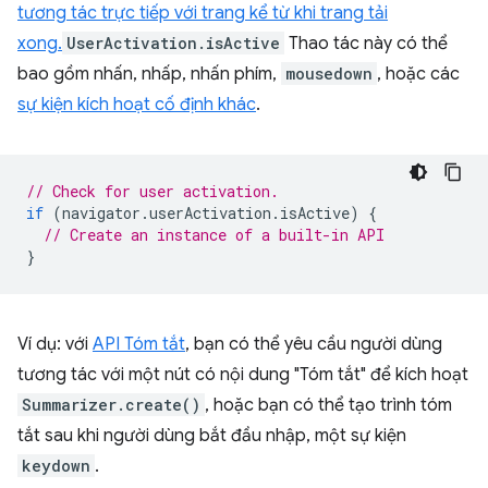
tương tác trực tiếp với trang kể từ khi trang tải
xong.
UserActivation.isActive
Thao tác này có thể
bao gồm nhấn, nhấp, nhấn phím,
mousedown
, hoặc các
sự kiện kích hoạt cố định khác
.
// Check for user activation.
if
(
navigator
.
userActivation
.
isActive
)
{
// Create an instance of a built-in API
}
Ví dụ: với
API Tóm tắt
, bạn có thể yêu cầu người dùng
tương tác với một nút có nội dung "Tóm tắt" để kích hoạt
Summarizer.create()
, hoặc bạn có thể tạo trình tóm
tắt sau khi người dùng bắt đầu nhập, một sự kiện
keydown
.