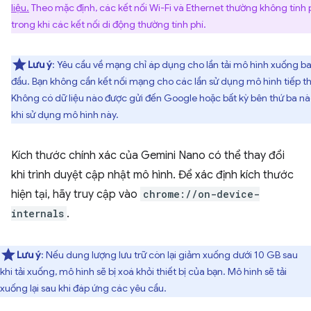
liệu.
Theo mặc định, các kết nối Wi-Fi và Ethernet thường không tính p
trong khi các kết nối di động thường tính phí.
Lưu ý
: Yêu cầu về mạng chỉ áp dụng cho lần tải mô hình xuống b
đầu. Bạn không cần kết nối mạng cho các lần sử dụng mô hình tiếp t
Không có dữ liệu nào được gửi đến Google hoặc bất kỳ bên thứ ba n
khi sử dụng mô hình này.
Kích thước chính xác của Gemini Nano có thể thay đổi
khi trình duyệt cập nhật mô hình. Để xác định kích thước
hiện tại, hãy truy cập vào
chrome://on-device-
internals
.
Lưu ý
: Nếu dung lượng lưu trữ còn lại giảm xuống dưới 10 GB sau
khi tải xuống, mô hình sẽ bị xoá khỏi thiết bị của bạn. Mô hình sẽ tải
xuống lại sau khi đáp ứng các yêu cầu.