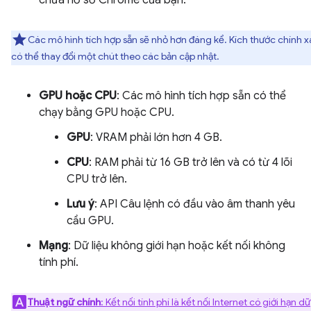
chứa hồ sơ Chrome của bạn.
Các mô hình tích hợp sẵn sẽ nhỏ hơn đáng kể. Kích thước chính 
có thể thay đổi một chút theo các bản cập nhật.
GPU hoặc CPU
: Các mô hình tích hợp sẵn có thể
chạy bằng GPU hoặc CPU.
GPU
: VRAM phải lớn hơn 4 GB.
CPU
: RAM phải từ 16 GB trở lên và có từ 4 lõi
CPU trở lên.
Lưu ý
: API Câu lệnh có đầu vào âm thanh yêu
cầu GPU.
Mạng
: Dữ liệu không giới hạn hoặc kết nối không
tính phí.
Thuật ngữ chính
: Kết nối tính phí là kết nối Internet có giới hạn dữ