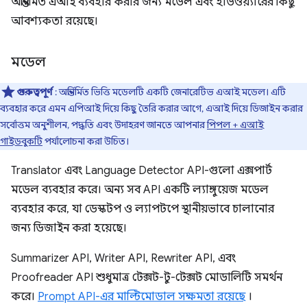
অন্তর্নির্মিত এআই ব্যবহার করার জন্য মডেল এবং হার্ডওয়্যারের কিছু
আবশ্যকতা রয়েছে।
মডেল
গুরুত্বপূর্ণ
: অন্তর্নির্মিত ভিত্তি মডেলটি একটি জেনারেটিভ এআই মডেল। এটি
ব্যবহার করে এমন এপিআই দিয়ে কিছু তৈরি করার আগে, এআই দিয়ে ডিজাইন করার
সর্বোত্তম অনুশীলন, পদ্ধতি এবং উদাহরণ জানতে আপনার
পিপল + এআই
গাইডবুকটি
পর্যালোচনা করা উচিত।
Translator এবং Language Detector API-গুলো এক্সপার্ট
মডেল ব্যবহার করে। অন্য সব API একটি ল্যাঙ্গুয়েজ মডেল
ব্যবহার করে, যা ডেস্কটপ ও ল্যাপটপে স্থানীয়ভাবে চালানোর
জন্য ডিজাইন করা হয়েছে।
Summarizer API, Writer API, Rewriter API, এবং
Proofreader API শুধুমাত্র টেক্সট-টু-টেক্সট মোডালিটি সমর্থন
করে।
Prompt API-এর মাল্টিমোডাল সক্ষমতা রয়েছে
।