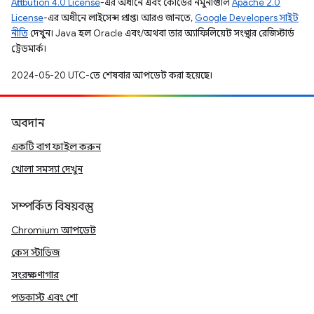
Attribution 4.0 License
-এর অধীনে এবং কোডের নমুনাগুলি
Apache 2.0
License
-এর অধীনে লাইসেন্স প্রাপ্ত। আরও জানতে,
Google Developers সাইট
নীতি
দেখুন। Java হল Oracle এবং/অথবা তার অ্যাফিলিয়েট সংস্থার রেজিস্টার্ড
ট্রেডমার্ক।
2024-05-20 UTC-তে শেষবার আপডেট করা হয়েছে।
অবদান
একটি বাগ ফাইল করুন
খোলা সমস্যা দেখুন
সম্পর্কিত বিষয়বস্তু
Chromium আপডেট
কেস স্টাডিজ
সংরক্ষণাগার
পডকাস্ট এবং শো