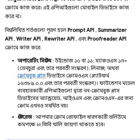
ক্রোমে কাজ করে। এই এপিআইগুলো মোবাইল ডিভাইসে কাজ
করে না।
নিম্নলিখিত শর্তগুলো পূরণ হলে
Prompt API
,
Summarizer
API
,
Writer API
,
Rewriter API
, এবং
Proofreader API
ক্রোমে কাজ করে:
অপারেটিং সিস্টেম
: উইন্ডোজ ১০ বা ১১; ম্যাকওএস ১৩+
(ভেনচুরা এবং তার পরবর্তী সংস্করণ); লিনাক্স; অথবা
ক্রোমবুক প্লাস
ডিভাইসে ক্রোমওএস (প্ল্যাটফর্ম
১৬৩৮৯.০.০ এবং তার পরবর্তী সংস্করণ)। ফাউন্ডেশন মডেল
ব্যবহারকারী এপিআইগুলো দ্বারা নন-ক্রোমবুক প্লাস
ডিভাইসের অ্যান্ড্রয়েড, আইওএস এবং ক্রোমওএস-এর জন্য
ক্রোম এখনও সমর্থিত নয়।
স্টোরেজ
: আপনার ক্রোম প্রোফাইল ধারণকারী ভলিউমে
কমপক্ষে ২২ জিবি খালি জায়গা থাকতে হবে।